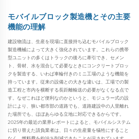
モバイルブロック製造機とその主要
機能の理解
建設物流は、生産を現場に直接持ち込むモバイルブロック
製造機械によって大きく強化されています。これらの携帯
型ユニットの多くはトラックの後ろに牽引でき、セメン
ト、骨材、水を混合して必要なときにコンクリートブロッ
クを製造する、いわば車輪付きのミニ工場のような機能を
持っています。従来の設備との大きな違いは、工場での製
造工程と市内を横断する長距離輸送の必要がなくなる点で
す。なぜこれほど便利なのかというと、モジュラー式の設
計により、狭い都市部の道路でも、道路建設中の人里離れ
た場所でも、ほぼあらゆる立地に対応できるからです。
2025年の最近の業界レポートによると、モバイルシステム
に切り替えた請負業者は、日々の生産量を犠牲にすること
なく、燃料費を約18％削減できたことが示されています。