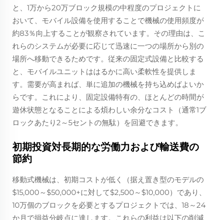
と、1万から20万ブロック規模の中程度のプロジェクトに
おいて、モバイル設備を使用することで機械の使用頻度が
約83％向上することが観察されています。その理由は、こ
れらのシステムが必要に応じて迅速に一つの場所から別の
場所へ移動できるためです。従来の固定式設備と比較する
と、モバイルユニットははるかに高い柔軟性を提供しま
す。需要が高まれば、単に追加の機械を持ち込めばよいか
らです。これにより、固定設備特有の、ほとんどの時間が
遊休状態となることによる煩わしい余分なコスト（通常1ブ
ロックあたり2～5セントの無駄）を回避できます。
初期投資対長期的な労働力および輸送費の
節約
移動式機械は、初期コストが低く（据え置き型のモデルの
$15,000～$50,000+に対して$2,500～$10,000）であり、
10万個のブロックを必要とするプロジェクトでは、18～24
か月で損益分岐点に達します。これらの利益は以下の削減