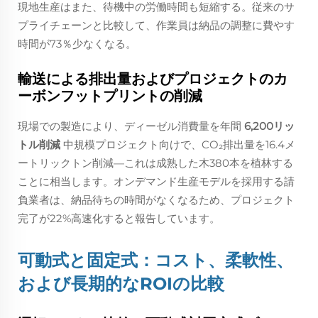
現地生産はまた、待機中の労働時間も短縮する。従来のサ
プライチェーンと比較して、作業員は納品の調整に費やす
時間が73％少なくなる。
輸送による排出量およびプロジェクトのカ
ーボンフットプリントの削減
現場での製造により、ディーゼル消費量を年間
6,200リッ
トル削減
中規模プロジェクト向けで、CO₂排出量を16.4メ
ートリックトン削減—これは成熟した木380本を植林する
ことに相当します。オンデマンド生産モデルを採用する請
負業者は、納品待ちの時間がなくなるため、プロジェクト
完了が22%高速化すると報告しています。
可動式と固定式：コスト、柔軟性、
および長期的なROIの比較