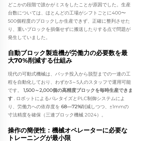
どこかの段階で誰かがミスをしたことが原因でした。生産
台数については、ほとんどの工場がシフトごとに400〜
500個程度のブロックしか生産できず、正確に整列させた
り、重いブロックを損傷せずに搬送したりする点で問題が
発生していました。
自動ブロック製造機が労働力の必要数を最
大70%削減する仕組み
現代の可動式機械は、バッチ投入から脱型までの一連の工
程を自動化しており、わずか3～5人のスタッフで運用可能
です。
1,500～2,000個の高精度ブロックを毎時生産できま
す
. ロボットによるパレタイズとPLC制御システムによ
り、労働力への依存度を
68—72%
削減しつつ、±1mmの
寸法精度を確保（三連ブロック機械 2024）。
操作の簡便性：機械オペレーターに必要な
トレーニングが最小限