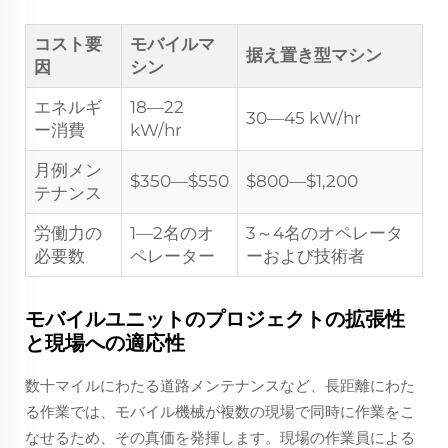
コスト要
モバイルマ
据え置き型マシン
因
シン
エネルギ
18—22
30—45 kW/hr
ー消費
kW/hr
月例メン
$350—$550
$800—$1,200
テナンス
労働力の
1—2名のオ
3～4名のオペレータ
必要数
ペレーター
ーおよび技術者
モバイルユニットのプロジェクトの拡張性
と現場への適応性
数十マイルにわたる道路メンテナンスなど、長距離にわた
る作業では、モバイル機械が複数の現場で同時に作業をこ
なせるため、その真価を発揮します。現場の作業員による