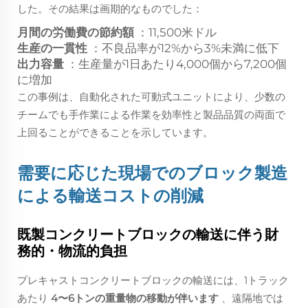
した。その結果は画期的なものでした：
月間の労働費の節約額
：11,500米ドル
生産の一貫性
：不良品率が12%から3%未満に低下
出力容量
：生産量が1日あたり4,000個から7,200個
に増加
この事例は、自動化された可動式ユニットにより、少数の
チームでも手作業による作業を効率性と製品品質の両面で
上回ることができることを示しています。
需要に応じた現場でのブロック製造
による輸送コストの削減
既製コンクリートブロックの輸送に伴う財
務的・物流的負担
プレキャストコンクリートブロックの輸送には、1トラック
あたり
4〜6トンの重量物の移動が伴います
、遠隔地では