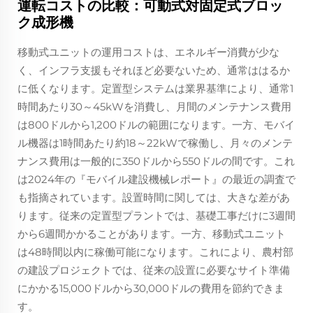
運転コストの比較：可動式対固定式ブロッ
ク成形機
移動式ユニットの運用コストは、エネルギー消費が少な
く、インフラ支援もそれほど必要ないため、通常ははるか
に低くなります。定置型システムは業界基準により、通常1
時間あたり30～45kWを消費し、月間のメンテナンス費用
は800ドルから1,200ドルの範囲になります。一方、モバイ
ル機器は1時間あたり約18～22kWで稼働し、月々のメンテ
ナンス費用は一般的に350ドルから550ドルの間です。これ
は2024年の『モバイル建設機械レポート』の最近の調査で
も指摘されています。設置時間に関しては、大きな差があ
ります。従来の定置型プラントでは、基礎工事だけに3週間
から6週間かかることがあります。一方、移動式ユニット
は48時間以内に稼働可能になります。これにより、農村部
の建設プロジェクトでは、従来の設置に必要なサイト準備
にかかる15,000ドルから30,000ドルの費用を節約できま
す。