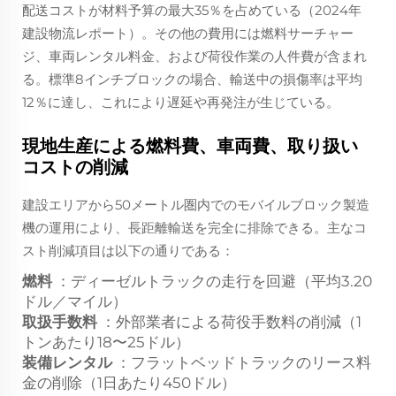
配送コストが材料予算の最大35％を占めている（2024年
建設物流レポート）。その他の費用には燃料サーチャー
ジ、車両レンタル料金、および荷役作業の人件費が含まれ
る。標準8インチブロックの場合、輸送中の損傷率は平均
12％に達し、これにより遅延や再発注が生じている。
現地生産による燃料費、車両費、取り扱い
コストの削減
建設エリアから50メートル圏内でのモバイルブロック製造
機の運用により、長距離輸送を完全に排除できる。主なコ
スト削減項目は以下の通りである：
燃料
：ディーゼルトラックの走行を回避（平均3.20
ドル／マイル）
取扱手数料
：外部業者による荷役手数料の削減（1
トンあたり18〜25ドル）
装備レンタル
：フラットベッドトラックのリース料
金の削除（1日あたり450ドル）