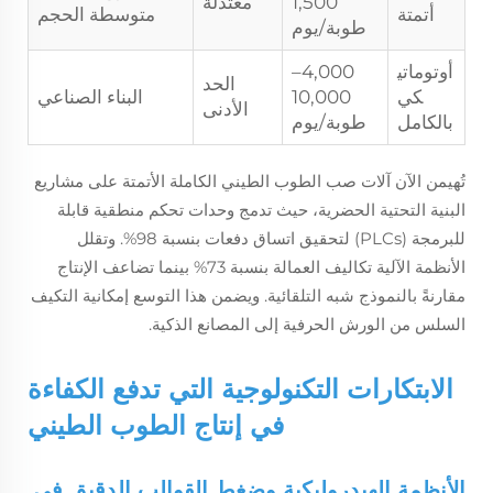
1,500
معتدلة
أتمتة
متوسطة الحجم
طوبة/يوم
أوتوماتي
4,000–
الحد
كي
10,000
البناء الصناعي
الأدنى
بالكامل
طوبة/يوم
تُهيمن الآن آلات صب الطوب الطيني الكاملة الأتمتة على مشاريع
البنية التحتية الحضرية، حيث تدمج وحدات تحكم منطقية قابلة
للبرمجة (PLCs) لتحقيق اتساق دفعات بنسبة 98%. وتقلل
الأنظمة الآلية تكاليف العمالة بنسبة 73% بينما تضاعف الإنتاج
مقارنةً بالنموذج شبه التلقائية. ويضمن هذا التوسع إمكانية التكيف
السلس من الورش الحرفية إلى المصانع الذكية.
الابتكارات التكنولوجية التي تدفع الكفاءة
في إنتاج الطوب الطيني
الأنظمة الهيدروليكية وضغط القوالب الدقيق في