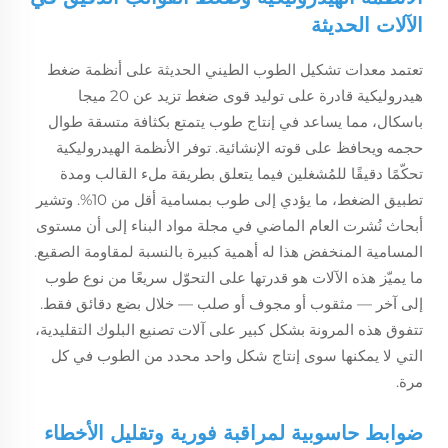
الآلات الحديثة
تعتمد معدات تشكيل الطوب الطيني الحديثة على أنظمة ضغط
هيدروليكية قادرة على توليد قوى ضغط تزيد عن 20 ميجا
باسكال، مما يساعد في إنتاج طوب يتمتع بكثافة متسقة طوال
حجمه ويحافظ على قوته الإنشائية. توفر الأنظمة الهيدروليكية
تحكّمًا دقيقًا للمُشغلين فيما يتعلق بطريقة ملء القالب ومدة
تطبيق الضغط، ما يؤدي إلى طوب بمسامية أقل من 10%. وتشير
أبحاث نُشرت العام الماضي في مجلة مواد البناء إلى أن مستوى
المسامية المنخفض هذا له أهمية كبيرة بالنسبة لمقاومة الصقيع.
ما يميّز هذه الآلات هو قدرتها على التحوّل سريعًا من نوع طوب
إلى آخر — مثقوب أو مجوف أو صلب — خلال بضع دقائق فقط.
تتفوق هذه المرونة بشكل كبير على آلات تصنيع البلوك التقليدية،
التي لا يمكنها سوى إنتاج شكل واحد محدد من الطوب في كل
مرة.
ضوابط حاسوبية لمراقبة فورية وتقليل الأخطاء