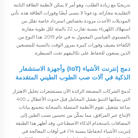
تدريجيًا مع زيادة الطلب، وهو أمر لا يمكن لأنظمة الطاقة الثابتة
التقليدية مجاراته. ودعونا لا ننسى أيضًا وفورات الطاقة هذه. تأتي
الموديلات الأحدث مزودة بخصائص استرداد خاصة تقلل من
استهلاك الكهرباء بنسبة تقارب 22 بالمئة لكل طوبة مقارنة
بالمستوى القياسي المعمول به في عام 2019. هذا النوع من
الكفاءة يضيف وفورات كبيرة بمرور الوقت بالنسبة للمصنعين
الذين يسعون للحفاظ على تكاليفهم تحت السيطرة.
دمج إنترنت الأشياء (IoT) وأجهزة الاستشعار
الذكية في آلات صب الطوب الطيني المتقدمة
تُدمج الشركات المصنعة الرائدة الآن مستشعرات تحليل الاهتزاز
التي يمكنها التنبؤ بفشل المحامل قبل حدوث الأعطال بـ 400
ساعة تشغيل. تقوم الأنظمة المتصلة بالسحابة بتجميع بيانات
الإنتاج عبر المرافق، مما يمكّن من تحسين نسب الطين إلى
المضافات باستخدام الذكاء الاصطناعي. وقد أظهر هذا الطبقة
إنترنت الأشياء انخفاضًا بنسبة 14٪ في أوقات المعالجة في