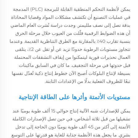
يمكن لأنظمة التحكم المنطقية القابلة للبرمجة (PLC) المدمجة
في عمليات التصنيع أن تكتشف مشكلات المواد وقضايا المحاذاة
بدقة تصل إلى نصف ملليمتر. وجدت دراسة نُشرت العام الماضي
أن هذه الضوابط الرقمية قلّلت من العيوب خلال مرحلة الحرق
بنسبة تقارب 40٪ بالمقارنة مع الطرق التناظرية القديمة. وعندما
تتجاوز مستويات الرطوبة حدودًا تزيد عن أو تقل عن 2٪، يتلقى
العمال تحذيرات فورية ليتمكنوا من إيقاف التشققات المحتملة
قبل حدوثها في مرحلة التجفيف. ما كان في السابق ماكينات
بسيطة لإنتاج البلوكات أصبح الآن خطوط إنتاج ذكية تُعدّل نفسها
تبعًا للظروف الفعلية بدلًا من الإعدادات الثابتة.
مستويات الأتمتة وأثرها على الطاقة الإنتاجية
يمكن للإصدارات شبه الآلية إنتاج حوالي 15 ألف طوبة يوميًا عند
تشغيلها من قبل ثلاثة أشخاص، في حين تصل الإصدارات الكاملة
الأتمتة إلى أكثر من 45 ألف طوبة يوميًا دون الحاجة إلى تدخل
بشري. ما يجعل هذه الأنظمة جذابة للغاية هو قدرتها على التوسع