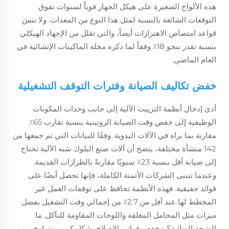
هذه الألواح الصغيرة على هيكل الجهاز قوياً لسنوات تفوق
التوقعات الشائعة بالنسبة لمثل هذا النوع من المعدات. ولا ننسَ
قواعد امتصاص الاهتزازات أيضاً، والتي تقلل من الإجهاد الهيكلي
بنسبة تقدر بنحو 18٪ وفقاً لما ذكره مجلة الماكينات الإنشائية في
العام الماضي.
خفض تكاليف الصيانة وفترات التوقف التشغيلية
أدى إدخال أنظمة التزييت الآلية إلى جانب وحدات المكونات
الوظيفية إلى خفض وقت الصيانة الروتينية بنسبة تقارب 65٪
مقارنة بما نراه في الآلات اليدوية. وفقًا للبيانات التي تم جمعها من
142 منشأة مختلفة، يتضح أن آلات صنع البلوك شبه الآلية تحتاج
إلى صيانة أقل بنسبة 23٪ سنويًا مقارنةً بالطرازات القديمة.
وعندما تتبنى الشركات الأتمتة الكاملة، فإنها تحصل أيضًا على
فوائد حقيقية. فهذه الأنظمة تحافظ على توقفات العمل غير
المخطط لها عند أقل من 2.7٪ من إجمالي وقت التشغيل بفضل
ميزات مثل المحامل المغلقة واللوحات المقاومة للتآكل. ما
النتيجة النهائية؟ تنخفض فواتير الإصلاح بشكل كبير، وتتراوح بين