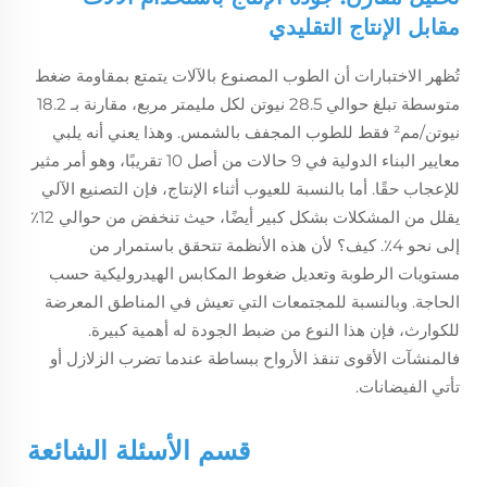
مقابل الإنتاج التقليدي
تُظهر الاختبارات أن الطوب المصنوع بالآلات يتمتع بمقاومة ضغط
متوسطة تبلغ حوالي 28.5 نيوتن لكل مليمتر مربع، مقارنة بـ 18.2
نيوتن/مم² فقط للطوب المجفف بالشمس. وهذا يعني أنه يلبي
معايير البناء الدولية في 9 حالات من أصل 10 تقريبًا، وهو أمر مثير
للإعجاب حقًا. أما بالنسبة للعيوب أثناء الإنتاج، فإن التصنيع الآلي
يقلل من المشكلات بشكل كبير أيضًا، حيث تنخفض من حوالي 12٪
إلى نحو 4٪. كيف؟ لأن هذه الأنظمة تتحقق باستمرار من
مستويات الرطوبة وتعديل ضغوط المكابس الهيدروليكية حسب
الحاجة. وبالنسبة للمجتمعات التي تعيش في المناطق المعرضة
للكوارث، فإن هذا النوع من ضبط الجودة له أهمية كبيرة.
فالمنشآت الأقوى تنقذ الأرواح ببساطة عندما تضرب الزلازل أو
تأتي الفيضانات.
قسم الأسئلة الشائعة