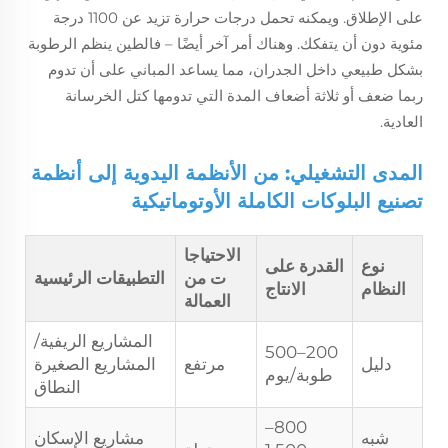
على الإطلاق. ويمكنه تحمل درجات حرارة تزيد عن 1100 درجة
مئوية دون أن يتفكك. وهناك أمر آخر أيضًا – فالطين ينظم الرطوبة
بشكل طبيعي داخل الجدران، مما يساعد المباني على أن تدوم
ربما ضعف أو ثلاثة أضعاف المدة التي تدومها كتل الخرسانة
العادية.
المدى التشغيلي: من الأنظمة اليدوية إلى أنظمة
تصنيع البلوكات الكاملة الأوتوماتيكية
الاحتياجا
نوع
القدرة على
ت من
التطبيقات الرئيسية
النظام
الانتاج
العمالة
المشاريع الريفية/
200–500
دليل
مرتفع
المشاريع الصغيرة
طوبة/يوم
النطاق
800–
شبه
مشاريع الإسكان