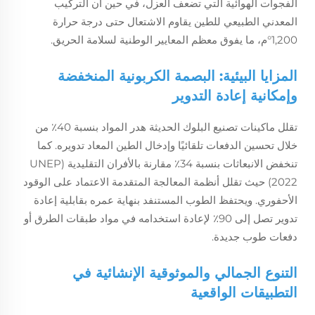
الفجوات الهوائية التي تضعف العزل، في حين أن التركيب
المعدني الطبيعي للطين يقاوم الاشتعال حتى درجة حرارة
1,200°م، ما يفوق معظم المعايير الوطنية لسلامة الحريق.
المزايا البيئية: البصمة الكربونية المنخفضة
وإمكانية إعادة التدوير
تقلل ماكينات تصنيع البلوك الحديثة هدر المواد بنسبة 40٪ من
خلال تحسين الدفعات تلقائيًا وإدخال الطين المعاد تدويره. كما
تنخفض الانبعاثات بنسبة 34٪ مقارنة بالأفران التقليدية (UNEP
2022) حيث تقلل أنظمة المعالجة المتقدمة الاعتماد على الوقود
الأحفوري. ويحتفظ الطوب المستنفد بنهاية عمره بقابلية إعادة
تدوير تصل إلى 90٪ لإعادة استخدامه في مواد طبقات الطرق أو
دفعات طوب جديدة.
التنوع الجمالي والموثوقية الإنشائية في
التطبيقات الواقعية