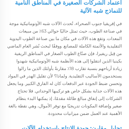
اعتماد الشركات الصغيرة في المناطق النامية
للنماذج شبه الآلية
في إفريقيا جنوب الصحراء، تُحدث الآلات شبه الأوتوماتيكية موجة
في صناعة الطوب، حيث تمثل حاليًا حوالي 63٪ من مبيعات
المعدات. وتقع هذه الآلات في مكان ما بين صناعة الطوب اليدوية
التقليدية والأتمتة الكاملة للمصانع. ووفقًا لبحث نُشر العام الماضي
من قِبل ريفيرا، فإن صنّاع الطوب الصغار في المناطق الريفية
بكينيا الذين انتقلوا إلى هذه الأنظمة شبه الأوتوماتيكية شهدوا
زيادة أرباحهم بنسبة تقارب 18٪ مقارنةً بأولئك الذين ما زالوا
يستخدمون الأساليب التقليدية. ولماذا؟ لأن تقليل الهدر في المواد
وتحسن ضبط الجودة عبر الدفعات كان له الفارق الكبير. وما يجعل
هذه الآلات جذابة بشكل خاص هو تركيبها الوحداتي. فلا تحتاج
الشركات إلى إنفاق مبالغ طائلة مقدمًا، إذ يمكنها البدء بنظام
صغير وإضافة المكونات تدريجيًا مع توفر الأموال، وهي نقطة بالغة
الأهمية عند العمل ضمن ميزانيات محدودة.
تحليل مقارن: جودة الإنتاج باستخدام الآلات