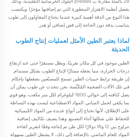
28 بالمئة مقارنةً ب presses البلوك الخرسانية التقليدية، وذلك
بفضل أنظمة الاهتزاز المتطورة التي تم إضافتها مؤخرًا. ويكتسب
هذا النوع من الدقة أهمية كبيرة عندما يحتاج المقاولون إلى طوب
يتناسب بدقة دون الحاجة إلى قص إضافي أو هدر.
لماذا يعتبر الطين الأمثل لعمليات إنتاج الطوب
الحديثة
الطين موجود في كل مكان تقريبًا، ويظل مستقرًا حتى عند ارتفاع
درجات الحرارة، مما يجعله ممتازًا لإنتاج الطوب بشكل مستدام.
إن طريقة ترابط حبيبات الطين تسمح للمصنّعين بضغطها بإحكام
في تلك الآلات الضخمة المُكَبِّسة. نحن نتحدث عن طوب يمكن أن
يصل كثافته إلى حوالي 1800 كيلوغرام لكل متر مكعب، وهو قوي
بما يكفي لحمل المباني. المواد الاصطناعية ليست بهذه البساطة
على الإطلاق، لأنها تحتاج إلى أنواع عديدة من المواد الكيميائية
للحفاظ على شكلها أثناء التصنيع. وهذا يضيف تكاليف إضافية
تتراوح بين 12 و18 دولارًا لكل طن تم إنتاجه وفقًا لتقرير كفاءة
المواد للعام الماضي. بالإضافة إلى ذلك، لا يشتعل الطين بسهولة