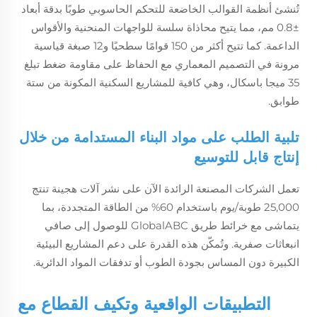
تُنشئ أنظمة القوالب الخاضعة للتحكم الحاسوبي طوبًا بدقة أبعاد
±0.8 مم، مما يتيح محاذاة سلسة للواجهات المنحنية والأقواس
الداعمة. كما تتيح أكثر من 150 قوامًا سطحيًا و12 صبغة قياسية
مرونة في التصميم المعماري مع الحفاظ على مقاومة ضغط تبلغ
35 ميجا باسكال، وهي كافية للمشاريع السكنية المكونة من ستة
طوابق.
تلبية الطلب على مواد البناء المستدامة من خلال
إنتاج قابل للتوسيع
تعمل الشركات المصنعة الرائدة الآن على نشر آلات هجينة تنتج
25,000 طوبة/يوم باستخدام 60% من الطاقة المتجددة، بما
يتماشى مع خرائط طريق GlobalABC للوصول إلى صافي
انبعاثات صفرية. وتُمكّن هذه القدرة على دعم المشاريع البيئية
الكبيرة دون المساس بجودة الطوب أو تدفقات المواد الدائرية.
التطبيقات الواقعية وتكيف القطاع مع