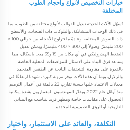
خيارات التخصيص لأنواع وأحجام الطوب
المختلفة
تُسهّل الآلات الحديثة تبديل القوالب لأنواع مختلفة من الطوب، بما
في ذلك الوحدات المتشابكة، والبلوكات ذات الفتحات، والأسطح
ذات النقوش المختلفة. وعادةً ما تتراوح الأحجام بين حوالي 100 ×
200 مليمترًا وصولاً إلى 300 × 400 مليمترًا. ويمكن تعديل
الضغط الهيدروليكي في أي مكان بين 15 و35 ميجا باسكال، مما
يساعد فرق البناء على الامتثال للمواصفات المحلية الخاصة
بالقدرة على مقاومة التشققات الناتجة عن الطقس المتجمد
والزلازل. وبما أن هذه الآلات توفر مرونة كبيرة، شهدنا ارتفاعًا في
معدلات الاعتماد عليها بنسبة تقارب 22 بالمئة في أعمال الترميم
منذ أوائل عام 2022. ويقدّر المهندسون المعماريون بشدة إمكانية
الحصول على مقاسات خاصة ومظهر فريد يتناسب مع المباني
التاريخية أو الرؤى التصميمية المحددة.
التكلفة، والعائد على الاستثمار، واختيار