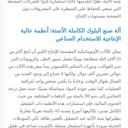
شبه الآلية، نظرًا لتقديمها عائدًا استثماريًا كبيرًا للشركات المصنعة
التي تسعى للحفاظ على السيطرة على المصروفات دون
التضحية بمستويات الإنتاج.
آلة صنع البلوك الكاملة الأتمتة: أنظمة عالية
الإنتاجية للاستخدام الصناعي
يمكن للآلات الأوتوماتيكية المصممة للإنتاج الكبير أن تُنتج أكثر من
10 آلاف كتلة متطابقة يوميًا بفضل سيور النقل، والروبوتات التي
تدير القوالب، ودورات التحكم بالكمبيوتر. يبدأ سعر هذه الآلات من
حوالي عشرين ألف دولار، ولكنها لا تحتاج إلى وجود العديد من
العمال طوال الوقت، وعادةً ما يكفي شخص واحد لمراقبة
العمليات. كما تبقى جودة المواد متماسكة نسبيًا، حيث تصل درجة
التجانس إلى نحو 98 بالمئة بين الدفعات المختلفة. من حيث
الجدوى المالية، فإن استثمارات هذه الأنظمة ذات التشغيل
الكامل تسترد تكاليفها أسرع بنسبة 45 بالمئة تقريبًا مقارنةً
بنظيراتها شبه الآلية عند التشغيل بأقصى طاقة. تأتي الموديلات
الحديثة مزودة بأجهزة استشعار متصلة بالإنترنت تساعد في تقليل