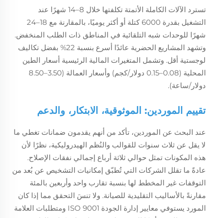
تسترد الآلات الكاملة الأتمتة تكلفتها خلال 8–14 شهرًا عند
التشغيل بقدرة 6000 كتلة أو أكثر يوميًا، بالمقارنة مع 18–24
شهرًا للوحدات شبه التلقائية في المناطق ذات الطلب المنخفض.
وتشهد المشاريع الحضرية عائدًا أسرع بنسبة 22% بفضل تكاليف
لوجستية أقل. وتشمل المتغيرات المالية الرئيسية أسعار الطين
المحلية (0.08–0.15 دولار/كجم) وأسعار العمالة (3.50–8.50
دولار/ساعة).
تقييم الموردين: الموثوقية، الابتكار، والدعم
عند البحث عن الموردين، تأكد من أنهم يقدمون ضمانات تغطي ما
لا يقل عن ثلاث سنوات للقوالب والنُظم الهيدروليكية، نظرًا لأن
هذه المكونات تمثل حوالي ثلاثة أرباع إجمالي نفقات الإصلاح.
عادةً ما تقلل الشركات التي تُطبّق إمكانيات التشخيص عن بُعد من
التوقفات غير المخطط لها بنسبة تقارب واحد وأربعين بالمئة
مقارنةً بالأساليب التقليدية للصيانة. ولا تنسَ التحقق مما إذا كان
المورد يستوفي معايير إدارة الجودة ISO 9001 ومتطلبات العلامة