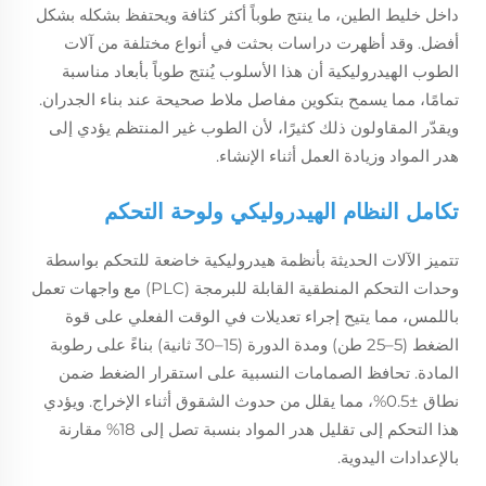
داخل خليط الطين، ما ينتج طوباً أكثر كثافة ويحتفظ بشكله بشكل
أفضل. وقد أظهرت دراسات بحثت في أنواع مختلفة من آلات
الطوب الهيدروليكية أن هذا الأسلوب يُنتج طوباً بأبعاد مناسبة
تمامًا، مما يسمح بتكوين مفاصل ملاط صحيحة عند بناء الجدران.
ويقدّر المقاولون ذلك كثيرًا، لأن الطوب غير المنتظم يؤدي إلى
هدر المواد وزيادة العمل أثناء الإنشاء.
تكامل النظام الهيدروليكي ولوحة التحكم
تتميز الآلات الحديثة بأنظمة هيدروليكية خاضعة للتحكم بواسطة
وحدات التحكم المنطقية القابلة للبرمجة (PLC) مع واجهات تعمل
باللمس، مما يتيح إجراء تعديلات في الوقت الفعلي على قوة
الضغط (5–25 طن) ومدة الدورة (15–30 ثانية) بناءً على رطوبة
المادة. تحافظ الصمامات النسبية على استقرار الضغط ضمن
نطاق ±0.5%، مما يقلل من حدوث الشقوق أثناء الإخراج. ويؤدي
هذا التحكم إلى تقليل هدر المواد بنسبة تصل إلى 18% مقارنة
بالإعدادات اليدوية.