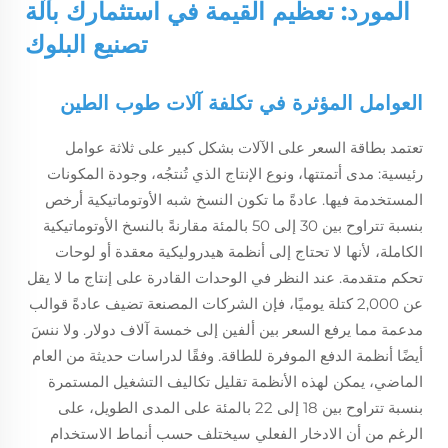
المورد: تعظيم القيمة في استثمارك بآلة
تصنيع البلوك
العوامل المؤثرة في تكلفة آلات طوب الطين
تعتمد بطاقة السعر على الآلات بشكل كبير على ثلاثة عوامل
رئيسية: مدى أتمتتها، ونوع الإنتاج الذي تُنتجُه، وجودة المكونات
المستخدمة فيها. عادةً ما تكون النسخ شبه الأوتوماتيكية أرخص
بنسبة تتراوح بين 30 إلى 50 بالمئة مقارنةً بالنسخ الأوتوماتيكية
الكاملة، لأنها لا تحتاج إلى أنظمة هيدروليكية معقدة أو لوحات
تحكم متقدمة. عند النظر في الوحدات القادرة على إنتاج ما لا يقل
عن 2,000 كتلة يوميًا، فإن الشركات المصنعة تضيف عادةً قوالب
مدعمة مما يرفع السعر بين ألفين إلى خمسة آلاف دولار. ولا ننسَ
أيضًا أنظمة الدفع الموفرة للطاقة. وفقًا لدراسات حديثة من العام
الماضي، يمكن لهذه الأنظمة تقليل تكاليف التشغيل المستمرة
بنسبة تتراوح بين 18 إلى 22 بالمئة على المدى الطويل، على
الرغم من أن الادخار الفعلي سيختلف حسب أنماط الاستخدام