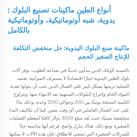
أنواع الطين
ماكينات تصنيع البلوك
:
يدوية، شبه أوتوماتيكية، وأوتوماتيكية
بالكامل
ماكينة صنع البلوك اليدوية: حل منخفض التكلفة
للإنتاج الصغير الحجم
بالنسبة لأولئك الذين يبدأون حديثًا في صناعة الطوب، توفر آلات
بلوك الطين اليدوية خيارًا اقتصاديًا لا يستنزف الميزانية. تعتمد
العملية برمتها بشكل كبير على العمال الذين يجب أن يتولوا تغذية
المواد الخام وإخراج البلوكات المنتهية بعد الانتهاء منها. وتتراوح
الكمية المنتجة يوميًا بين 200 وحوالي 1200 وحدة، وذلك بناءً
على عدد العمال العاملين في أي وقت معين. كما أن تكاليف البدء
منخفضة نسبيًا، حيث يُعد مبلغ 3000 دولار كافيًا لمعظم العمليات
الصغيرة. ومع ذلك، هناك تنازل واضح. فرغم أنها مناسبة جدًا
للشركات الصغيرة التي تسعى للانطلاق، فإن هذه الآلات لا يمكنها