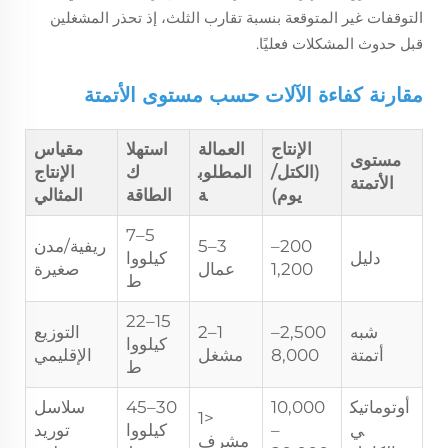
التوقفات غير المتوقعة بنسبة تقارب الثلث، إذ تحذر المشغلين
قبل حدوث المشكلات فعليًا.
مقارنة كفاءة الآلات حسب مستوى الأتمتة
الإنتاج
العمالة
استهلا
مقياس
مستوى
(الكتل/
المطلوب
ك
الإنتاج
الأتمتة
يوم)
ة
الطاقة
المثالي
5–7
200–
3–5
ريفية/مدن
دليل
كيلووا
1,200
عمال
صغيرة
ط
15–22
شبه
2,500–
1–2
التوزيع
كيلووا
أتمتة
8,000
مشغل
الإقليمي
ط
أوتوماتيك
10,000
30–45
سلاسل
<1
ي
–
كيلووا
توريد
مشرف