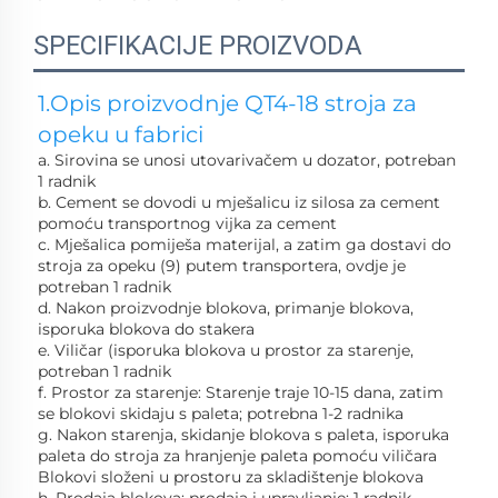
SPECIFIKACIJE PROIZVODA
1.Opis proizvodnje QT4-18 stroja za 
opeku u fabrici 
a. Sirovina se unosi utovarivačem u dozator, potreban 
1 radnik 
b. Cement se dovodi u mješalicu iz silosa za cement 
pomoću transportnog vijka za cement 
c. Mješalica pomiješa materijal, a zatim ga dostavi do 
stroja za opeku (9) putem transportera, ovdje je 
potreban 1 radnik 
d. Nakon proizvodnje blokova, primanje blokova, 
isporuka blokova do stakera 
e. Viličar (isporuka blokova u prostor za starenje, 
potreban 1 radnik 
f. Prostor za starenje: Starenje traje 10-15 dana, zatim 
se blokovi skidaju s paleta; potrebna 1-2 radnika 
g. Nakon starenja, skidanje blokova s paleta, isporuka 
paleta do stroja za hranjenje paleta pomoću viličara 
Blokovi složeni u prostoru za skladištenje blokova 
h. Prodaja blokova: prodaja i upravljanje; 1 radnik 