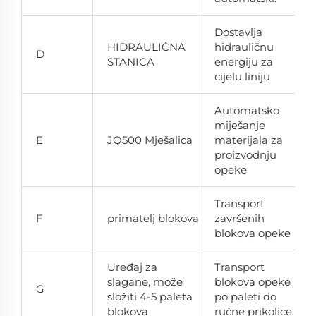
Dostavlja
HIDRAULIČNA
hidrauličnu
D
STANICA
energiju za
cijelu liniju
Automatsko
miješanje
E
JQ500 Mješalica
materijala za
proizvodnju
opeke
Transport
F
primatelj blokova
završenih
blokova opeke
Uređaj za
Transport
slagane, može
blokova opeke
G
složiti 4-5 paleta
po paleti do
blokova
ručne prikolice