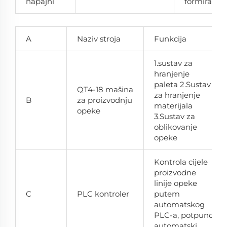
napajni
formiranja
A
Naziv stroja
Funkcija
1.sustav za
hranjenje
paleta 2.Sustav
QT4-18 mašina
za hranjenje
B
za proizvodnju
materijala
opeke
3.Sustav za
oblikovanje
opeke
Kontrola cijele
proizvodne
linije opeke
C
PLC kontroler
putem
automatskog
PLC-a, potpuno
automatski.