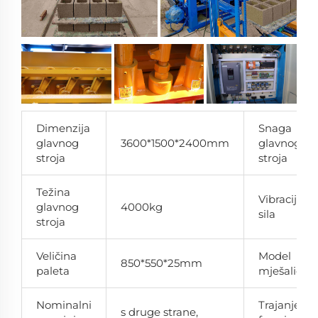
Dimenzija
Snaga
glavnog
3600*1500*2400mm
glavnog
stroja
stroja
Težina
Vibracijska
glavnog
4000kg
sila
stroja
Veličina
Model
850*550*25mm
paleta
mješalice
Nominalni
Trajanje
s druge strane,