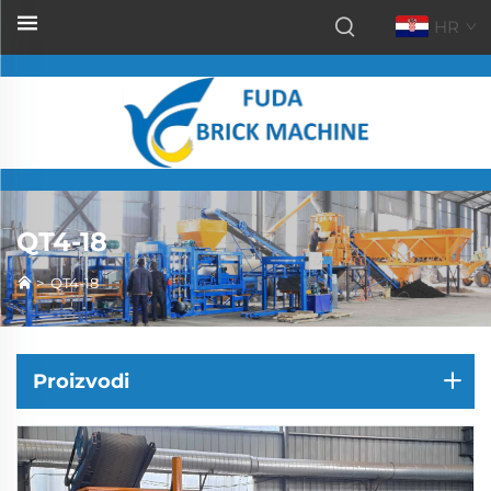
HR
QT4-18
>
QT4-18
Proizvodi