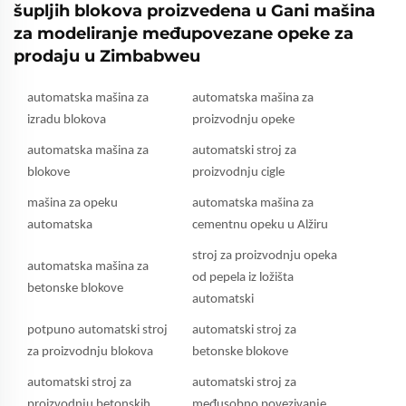
šupljih blokova proizvedena u Gani mašina
za modeliranje međupovezane opeke za
prodaju u Zimbabweu
automatska mašina za
automatska mašina za
izradu blokova
proizvodnju opeke
automatska mašina za
automatski stroj za
blokove
proizvodnju cigle
mašina za opeku
automatska mašina za
automatska
cementnu opeku u Alžiru
stroj za proizvodnju opeka
automatska mašina za
od pepela iz ložišta
betonske blokove
automatski
potpuno automatski stroj
automatski stroj za
za proizvodnju blokova
betonske blokove
automatski stroj za
automatski stroj za
proizvodnju betonskih
međusobno povezivanje