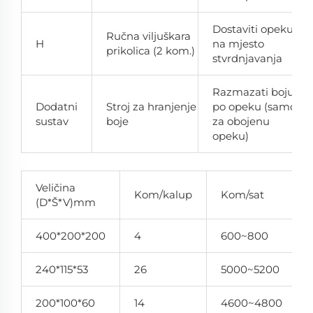
Dostaviti opeku
Ručna viljuškara
H
na mjesto
prikolica (2 kom.)
stvrdnjavanja
Razmazati boju
Dodatni
Stroj za hranjenje
po opeku (samo
sustav
boje
za obojenu
opeku)
Veličina
Kom/kalup
Kom/sat
(D*Š*V)mm
400*200*200
4
600~800
240*115*53
26
5000~5200
200*100*60
14
4600~4800