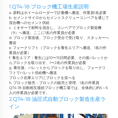
1.QT4-18 ブロック機工場生産説明 
a. 原料はホイールローダーで計量機へ搬送、作業員1名必要 
b. セメントサイロからセメントスクリューコンベアを通じて
混合機へのセメント供給 
c. ミキサーで材料を混合し、コンベアでブロック製造機
（9）へ搬送、ここに1名の作業員が必要 
d. ブロック製造後、ブロック受台で受け取り、スタッカーへ
搬送 
e. フォークリフト（ブロックを養生エリアへ搬送、1名の作
業員が必要） 
f. 養生エリア：養生には10〜15日間必要、その後パレットか
らブロックを取り出す、1〜2名の作業員が必要 
g. 養生後、パレットからブロックを取り出し、フォークリ
フトでパレット供給機へ搬送 
ブロック在庫エリアにブロックを並べる 
h. ブロック販売：ブロックの販売と管理、1名の作業員 
QT4-18 自動相互接続ブロック機工場では、全体的に約5～6
人の作業員が必要です。 
2.QT4-18 油圧式自動ブロック製造生産ラ
イン 