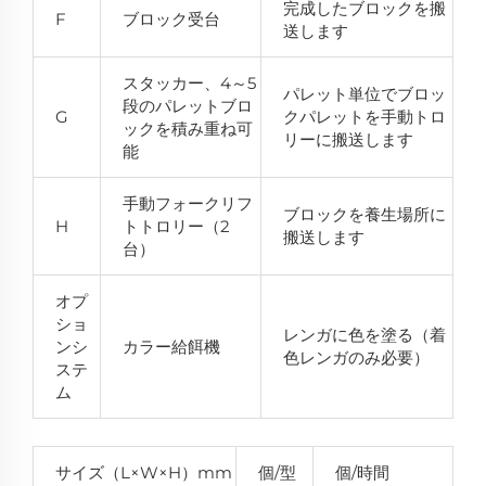
完成したブロックを搬
F
ブロック受台
送します
スタッカー、4～5
パレット単位でブロッ
段のパレットブロ
G
クパレットを手動トロ
ックを積み重ね可
リーに搬送します
能
手動フォークリフ
ブロックを養生場所に
H
トトロリー（2
搬送します
台）
オプ
ショ
レンガに色を塗る（着
ンシ
カラー給餌機
色レンガのみ必要）
ステ
ム
サイズ（L×W×H）mm
個/型
個/時間