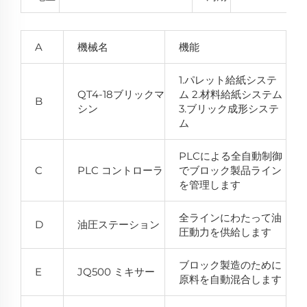
A
機械名
機能
1.パレット給紙システ
QT4-18ブリックマ
ム 2.材料給紙システム
B
シン
3.ブリック成形システ
ム
PLCによる全自動制御
C
PLC コントローラ
でブロック製品ライン
を管理します
全ラインにわたって油
D
油圧ステーション
圧動力を供給します
ブロック製造のために
E
JQ500 ミキサー
原料を自動混合します