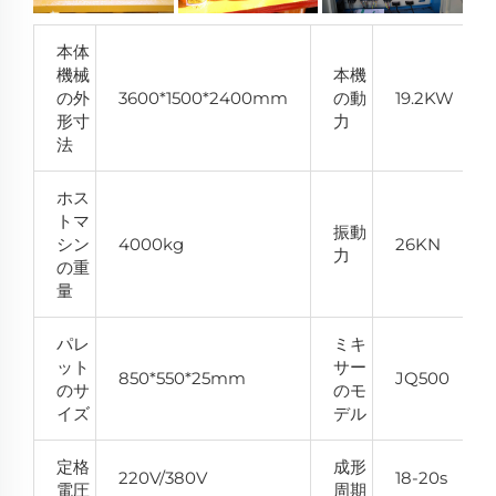
本体
機械
本機
の外
3600*1500*2400mm
の動
19.2KW
形寸
力
法
ホス
トマ
振動
シン
4000kg
26KN
力
の重
量
パレ
ミキ
ット
サー
850*550*25mm
JQ500
のサ
のモ
イズ
デル
定格
成形
220V/380V
18-20s
電圧
周期