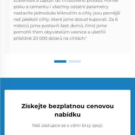
staveniště a zapojit do třífázového proudu. Poměr
písku a cementu i všechny ostatní parametry
nastavíte jednoduše kliknutím a cihly jsou pevnější
než jakékoli cihly, které jsme dosud kupovali. Za 6
měsíců jsme postavili šest domů, čímž jsme
pomohli třem obyvatelům vesnice a ušetřili
přibližně 20 000 dolarů na cihlách."
Získejte bezplatnou cenovou
nabídku
Náš zástupce se s vámi brzy spojí.