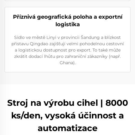
Příznivá geografická poloha a exportní
logistika
Sídlo ve městě Linyi v provincii Šandung a blízkost
přístavu Qingdao zajišťují velmi pohodelnou cestovní
a logistickou dostupnost pro export. To také může
zkrátit dodací lhůtu pro zahraniční zákazníky (např.
Ghana).
Stroj na výrobu cihel | 8000
ks/den, vysoká účinnost a
automatizace