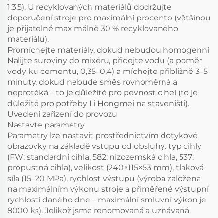
1:3:5). U recyklovaných materiálů dodržujte
doporučení stroje pro maximální procento (většinou
je přijatelné maximálně 30 % recyklovaného
materiálu).
Promíchejte materiály, dokud nebudou homogenní
Nalijte suroviny do mixéru, přidejte vodu (a poměr
vody ku cementu, 0,35–0,4) a míchejte přibližně 3–5
minuty, dokud nebude směs rovnoměrná a
neprotéká – to je důležité pro pevnost cihel (to je
důležité pro potřeby Li Hongmei na staveništi).
Uvedení zařízení do provozu
Nastavte parametry
Parametry lze nastavit prostřednictvím dotykové
obrazovky na základě vstupu od obsluhy: typ cihly
(FW: standardní cihla, 582: nizozemská cihla, 537:
propustná cihla), velikost (240×115×53 mm), tlaková
síla (15–20 MPa), rychlost výstupu (výroba založena
na maximálním výkonu stroje a přiměřené výstupní
rychlosti daného dne – maximální smluvní výkon je
8000 ks). Jelikož jsme renomovaná a uznávaná