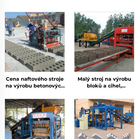
Cena naftového stroje
Malý stroj na výrobu
na výrobu betonových
bloků a cihel,
tvárnic Ruční stroj na
automatická linka na
výrobu propojených
výrobu betonových
cihel
cihel