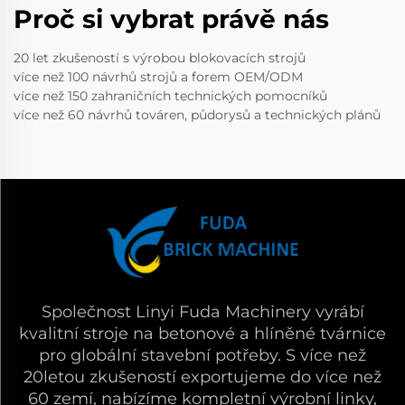
Proč si vybrat právě nás
20 let zkušeností s výrobou blokovacích strojů
více než 100 návrhů strojů a forem OEM/ODM
více než 150 zahraničních technických pomocníků
více než 60 návrhů továren, půdorysů a technických plánů
Společnost Linyi Fuda Machinery vyrábí
kvalitní stroje na betonové a hlíněné tvárnice
pro globální stavební potřeby. S více než
20letou zkušeností exportujeme do více než
60 zemí, nabízíme kompletní výrobní linky,