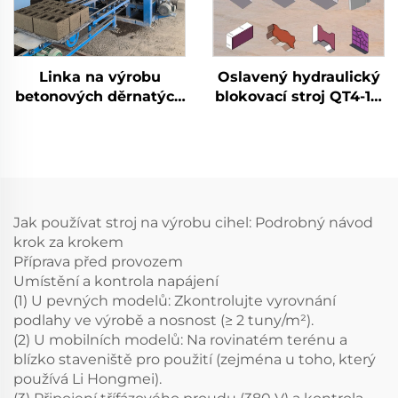
Linka na výrobu
Oslavený hydraulický
betonových děrnatých
blokovací stroj QT4-15,
bloků, plně
automatický stroj na
automatický stroj na
výrobu plných cihel s
výrobu cihel
vysokou kvalitou
Jak používat stroj na výrobu cihel: Podrobný návod
krok za krokem
Příprava před provozem
Umístění a kontrola napájení
(1) U pevných modelů: Zkontrolujte vyrovnání
podlahy ve výrobě a nosnost (≥ 2 tuny/m²).
(2) U mobilních modelů: Na rovinatém terénu a
blízko staveniště pro použití (zejména u toho, který
používá Li Hongmei).