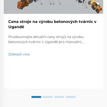
Cena stroje na výrobu betonových tvárnic v
Ugandě
Prozkoumejte aktuální ceny strojů na výrobu
betonových tvárnic v Ugandě pro manuální,
poloautomatické a plně automatické modely.
Porovnejte výrobní kapacitu, značky a náklady, abyste
Zobrazit více
našli nejlepší řešení pro vaše podnikatelské potřeby.