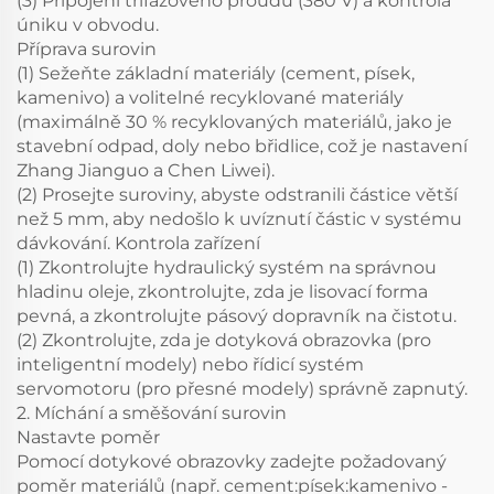
(3) Připojení třífázového proudu (380 V) a kontrola
úniku v obvodu.
Příprava surovin
(1) Sežeňte základní materiály (cement, písek,
kamenivo) a volitelné recyklované materiály
(maximálně 30 % recyklovaných materiálů, jako je
stavební odpad, doly nebo břidlice, což je nastavení
Zhang Jianguo a Chen Liwei).
(2) Prosejte suroviny, abyste odstranili částice větší
než 5 mm, aby nedošlo k uvíznutí částic v systému
dávkování. Kontrola zařízení
(1) Zkontrolujte hydraulický systém na správnou
hladinu oleje, zkontrolujte, zda je lisovací forma
pevná, a zkontrolujte pásový dopravník na čistotu.
(2) Zkontrolujte, zda je dotyková obrazovka (pro
inteligentní modely) nebo řídicí systém
servomotoru (pro přesné modely) správně zapnutý.
2. Míchání a směšování surovin
Nastavte poměr
Pomocí dotykové obrazovky zadejte požadovaný
poměr materiálů (např. cement:písek:kamenivo -