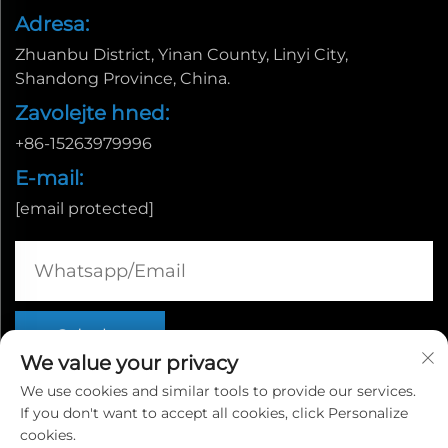
Adresa:
Zhuanbu District, Yinan County, Linyi City,
Shandong Province, China.
Zavolejte hned:
+86-15263979996
E-mail:
[email protected]
We value your privacy
We use cookies and similar tools to provide our services.
If you don't want to accept all cookies, click Personalize
Všechna práva vyhrazena © Linyi Fuda Machinery
cookies.
Manufacturing Co., Ltd.