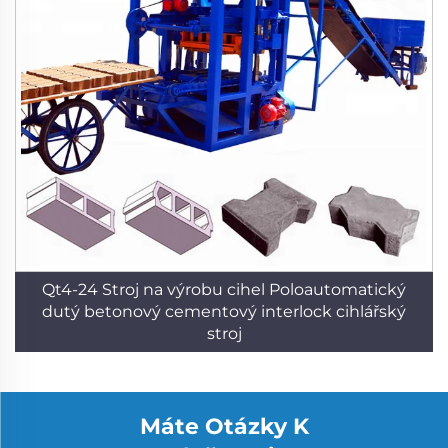
Qt4-24 Stroj na výrobu cihel Poloautomatický
dutý betonový cementový interlock cihlářský
stroj
Máte Otázky K