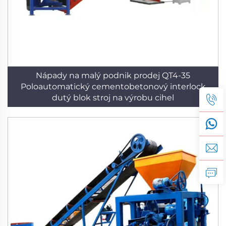
Nápady na malý podnik prodej QT4-35
Poloautomatický cementobetonový interlock
dutý blok stroj na výrobu cihel