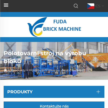
CS
Polotovární stroj na výrobu
bloků
>
Produkty
>
Polotovární stroj na výrobu bloků
PRODUKTY
Kontaktujte nás