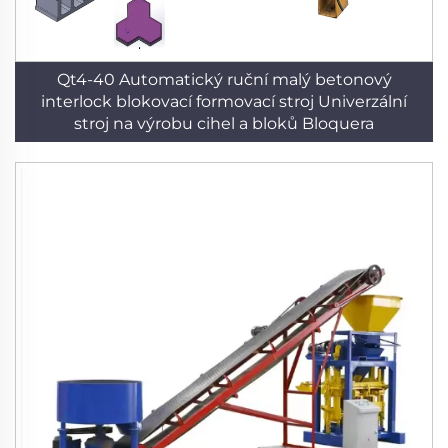
Qt4-40 Automatický ruční malý betonový
interlock blokovací formovací stroj Univerzální
stroj na výrobu cihel a bloků Bloquera