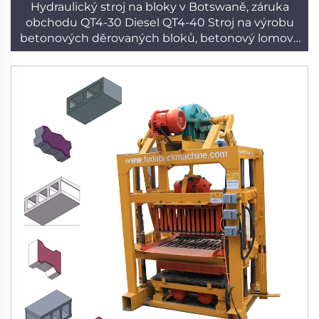
Hydraulický stroj na bloky v Botswaně, záruka
obchodu QT4-30 Diesel QT4-40 Stroj na výrobu
betonových děrovaných bloků, betonový lomový
kámen 30 kN