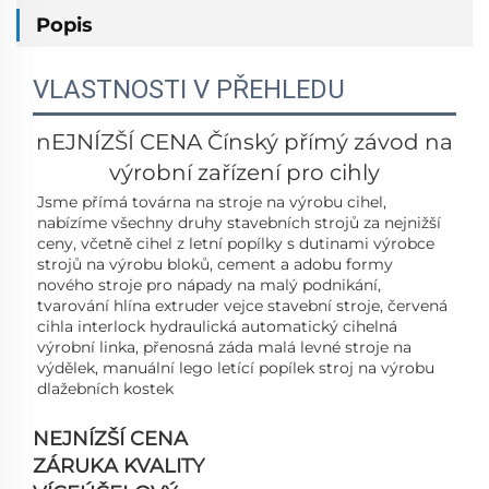
Popis
VLASTNOSTI V PŘEHLEDU
nEJNÍZŠÍ CENA
Čínský přímý závod na
výrobní zařízení pro cihly
Jsme přímá továrna na stroje na výrobu cihel, 
nabízíme všechny druhy stavebních strojů za nejnižší 
ceny, včetně cihel z letní popílky s dutinami 
výrobce 
strojů na výrobu bloků, cement a adobu 
formy 
nového stroje pro nápady na malý podnikání, 
tvarování 
hlína 
extruder 
vejce 
stavební stroje, 
červená 
cihla interlock hydraulická 
automatický 
cihelná 
výrobní linka, 
přenosná záda malá 
levné stroje na 
výdělek, 
manuální lego 
letící popílek 
stroj na výrobu 
dlažebních kostek 
NEJNÍZŠÍ CENA
ZÁRUKA KVALITY