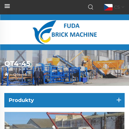
CS
QT4-45
>
QT4-45
Produkty