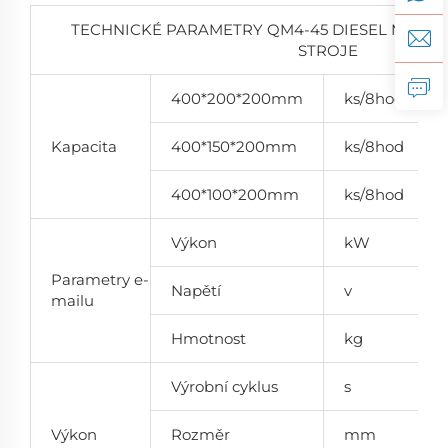
TECHNICKÉ PARAMETRY QM4-45 DIESEL MOBI
STROJE
400*200*200mm
ks/8hod
Kapacita
400*150*200mm
ks/8hod
400*100*200mm
ks/8hod
Výkon
kW
Parametry e-
Napětí
v
mailu
Hmotnost
kg
Výrobní cyklus
s
Výkon
Rozměr
mm