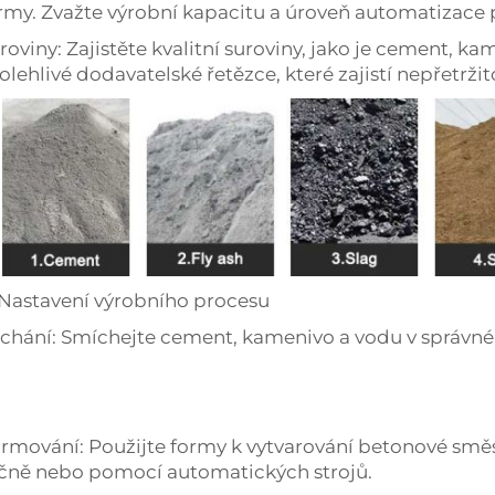
rmy. Zvažte výrobní kapacitu a úroveň automatizace
roviny: Zajistěte kvalitní suroviny, jako je cement, ka
olehlivé dodavatelské řetězce, které zajistí nepřetrži
 Nastavení výrobního procesu
chání: Smíchejte cement, kamenivo a vodu v správn
rmování: Použijte formy k vytvarování betonové směsi
čně nebo pomocí automatických strojů.