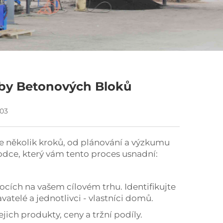
oby Betonových Bloků
-03
e několik kroků, od plánování a výzkumu
odce, který vám tento proces usnadní:
ích na vašem cílovém trhu. Identifikujte
vatelé a jednotlivci - vlastníci domů.
jich produkty, ceny a tržní podíly.