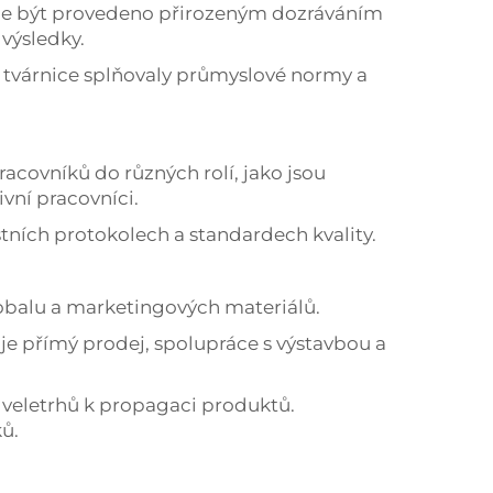
Může být provedeno přirozeným dozráváním
výsledky.
by tvárnice splňovaly průmyslové normy a
acovníků do různých rolí, jako jsou
ivní pracovníci.
stních protokolech a standardech kvality.
 obalu a marketingových materiálů.
 je přímý prodej, spolupráce s výstavbou a
h veletrhů k propagaci produktů.
ů.