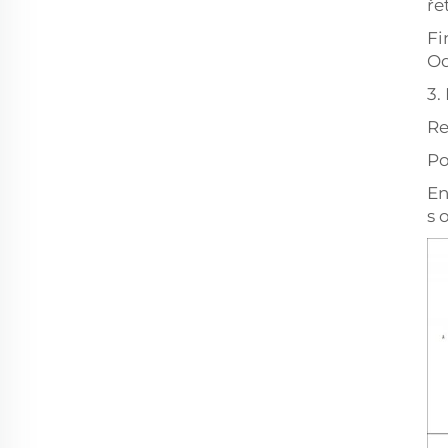
ře
Fi
Od
3.
Re
Po
En
s 