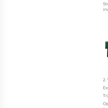
St
in
2.
Ex
Tr
Op