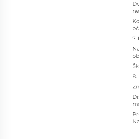
Do
ne
Ko
oč
7.
Ná
ob
Šk
8.
Zn
Di
ma
Pr
Na