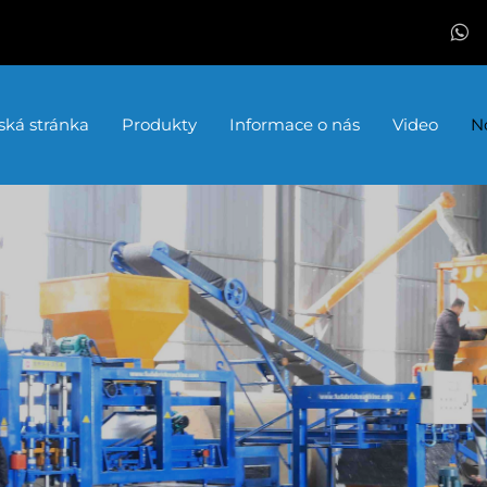
ká stránka
Produkty
Informace o nás
Video
N