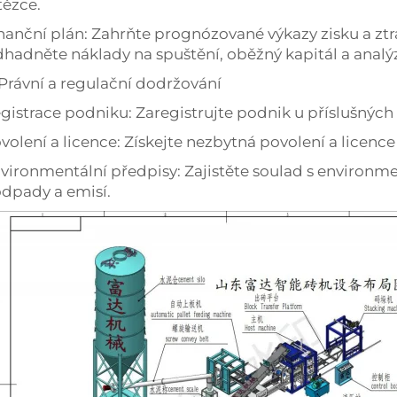
tězce.
nanční plán: Zahrňte prognózované výkazy zisku a ztrá
hadněte náklady na spuštění, oběžný kapitál a analý
 Právní a regulační dodržování
gistrace podniku: Zaregistrujte podnik u příslušných
volení a licence: Získejte nezbytná povolení a licence
vironmentální předpisy: Zajistěte soulad s environme
odpady a emisí.