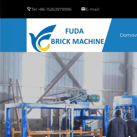
Tel:
+86-15263979996
E-mail:
Domovs