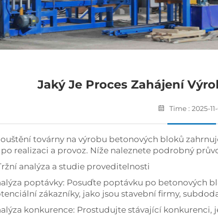
Jaký Je Proces Zahájení Výr
Time : 2025-11
ouštění továrny na výrobu betonových bloků zahrnuj
 po realizaci a provoz. Níže naleznete podrobný prův
 Tržní analýza a studie proveditelnosti
alýza poptávky: Posuďte poptávku po betonových bloc
tenciální zákazníky, jako jsou stavební firmy, subdoda
alýza konkurence: Prostudujte stávající konkurenci, je