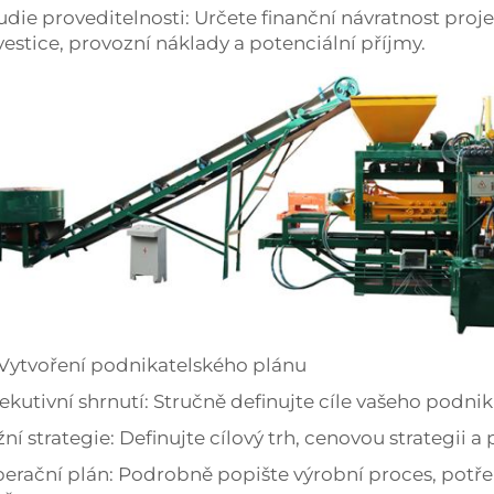
udie proveditelnosti: Určete finanční návratnost proje
vestice, provozní náklady a potenciální příjmy.
 Vytvoření podnikatelského plánu
ekutivní shrnutí: Stručně definujte cíle vašeho podniku
žní strategie: Definujte cílový trh, cenovou strategii a
erační plán: Podrobně popište výrobní proces, potře