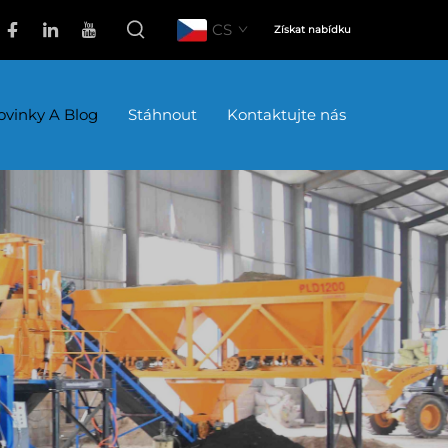
CS
Získat nabídku
ovinky A Blog
Stáhnout
Kontaktujte nás