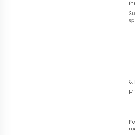
fo
Su
sp
6.
Mí
Fo
ru