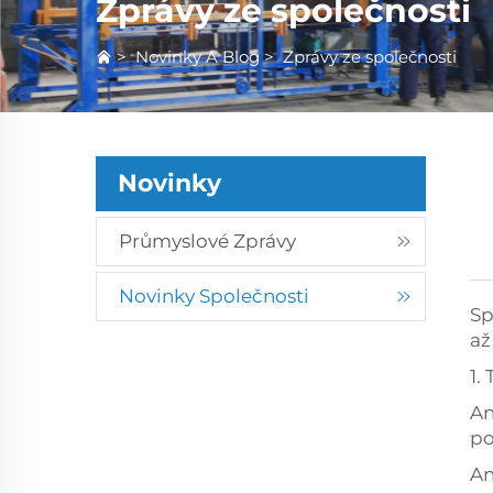
Zprávy ze společnosti
>
Novinky A Blog
>
Zprávy ze společnosti
Novinky
Průmyslové Zprávy
Novinky Společnosti
Sp
až
1.
An
po
An