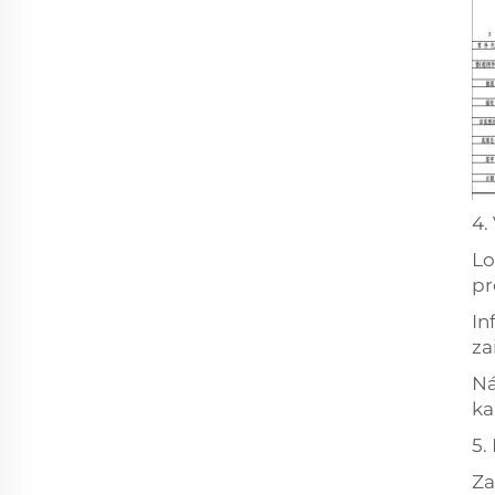
4.
Lo
pr
In
za
Ná
ka
5.
Za