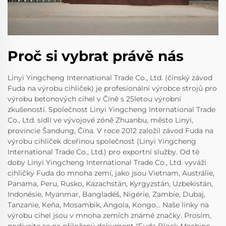
Proč si vybrat právě nás
Linyi Yingcheng International Trade Co., Ltd. (čínský závod
Fuda na výrobu cihliček) je profesionální výrobce strojů pro
výrobu betonových cihel v Číně s 25letou výrobní
zkušeností. Společnost Linyi Yingcheng International Trade
Co., Ltd. sídlí ve vývojové zóně Zhuanbu, město Linyi,
provincie Šandung, Čína. V roce 2012 založil závod Fuda na
výrobu cihliček dceřinou společnost (Linyi Yingcheng
International Trade Co., Ltd.) pro exportní služby. Od té
doby Linyi Yingcheng International Trade Co., Ltd. vyváží
cihličky Fuda do mnoha zemí, jako jsou Vietnam, Austrálie,
Panama, Peru, Rusko, Kazachstán, Kyrgyzstán, Uzbekistán,
Indonésie, Myanmar, Bangladéš, Nigérie, Zambie, Dubaj,
Tanzanie, Keňa, Mosambik, Angola, Kongo... Naše linky na
výrobu cihel jsou v mnoha zemích známé značky. Prosím,