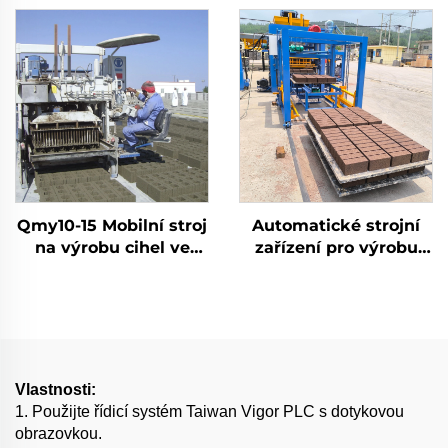
Qmy10-15 Mobilní stroj
Automatické strojní
na výrobu cihel ve
zařízení pro výrobu
tvaru vejce Propojený
stavebních materiálů
betonový automatický
Qt10-15 úplně
stroj na výrobu
automatický stroj na
blokového auta
výrobu betonových
cihel
Vlastnosti:
1. Použijte řídicí systém Taiwan Vigor PLC s dotykovou
obrazovkou.