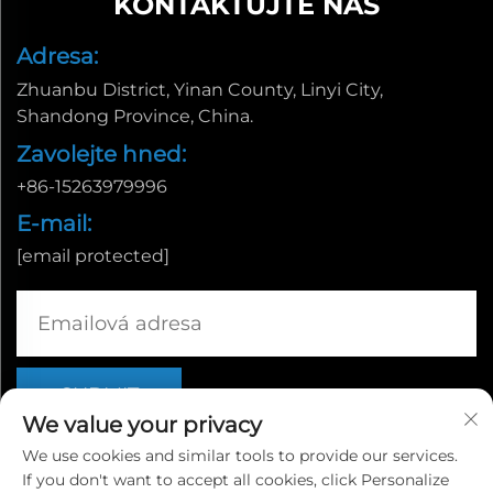
KONTAKTUJTE NÁS
Adresa:
Zhuanbu District, Yinan County, Linyi City,
Shandong Province, China.
Zavolejte hned:
+86-15263979996
E-mail:
[email protected]
We value your privacy
We use cookies and similar tools to provide our services.
If you don't want to accept all cookies, click Personalize
Copyright © Linyi Yingcheng International Trade Co., Ltd. |