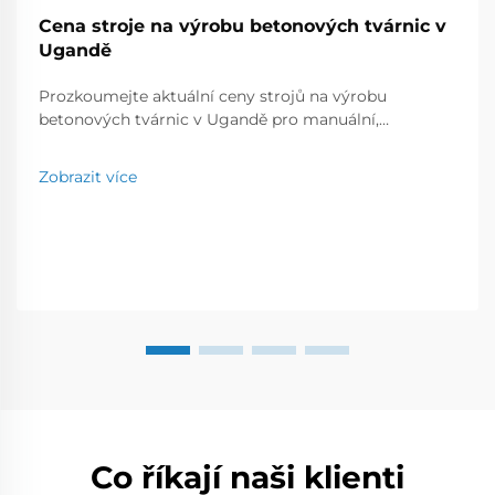
Cena stroje na výrobu betonových tvárnic v
Ugandě
Prozkoumejte aktuální ceny strojů na výrobu
betonových tvárnic v Ugandě pro manuální,
poloautomatické a plně automatické modely.
Porovnejte výrobní kapacitu, značky a náklady, abyste
Zobrazit více
našli nejlepší řešení pro vaše podnikatelské potřeby.
Co říkají naši klienti