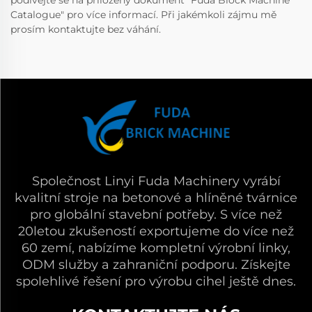
podívejte se na přiložený dokument "Fuda Block Machine
Catalogue" pro více informací. Při jakémkoli zájmu mě
prosím kontaktujte bez váhání.
Společnost Linyi Fuda Machinery vyrábí
kvalitní stroje na betonové a hlíněné tvárnice
pro globální stavební potřeby. S více než
20letou zkušeností exportujeme do více než
60 zemí, nabízíme kompletní výrobní linky,
ODM služby a zahraniční podporu. Získejte
spolehlivé řešení pro výrobu cihel ještě dnes.