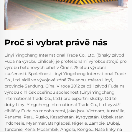
Proč si vybrat právě nás
Linyi Yingcheng International Trade Co., Ltd. (čínský závod
Fuda na výrobu cihliček) je profesionální výrobce strojů pro
výrobu betonových cihel v Číně s 25letou výrobní
zkušeností. Společnost Linyi Yingcheng International Trade
Co., Ltd. sídlí ve vývojové zóně Zhuanbu, město Linyi,
provincie Šandung, Čína. V roce 2012 založil závod Fuda na
výrobu cihliček dceřinou společnost (Linyi Yingcheng
International Trade Co., Ltd.) pro exportní služby. Od té
doby Linyi Yingcheng International Trade Co., Ltd. vyváží
cihličky Fuda do mnoha zemí, jako jsou Vietnam, Austrálie,
Panama, Peru, Rusko, Kazachstán, Kyrgyzstán, Uzbekistán,
Indonésie, Myanmar, Bangladéš, Nigérie, Zambie, Dubaj,
Tanzanie, Keňa, Mosambik, Angola, Kongo... Naše linky na