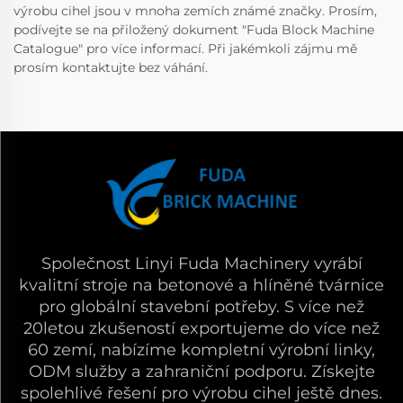
výrobu cihel jsou v mnoha zemích známé značky. Prosím,
podívejte se na přiložený dokument "Fuda Block Machine
Catalogue" pro více informací. Při jakémkoli zájmu mě
prosím kontaktujte bez váhání.
Společnost Linyi Fuda Machinery vyrábí
kvalitní stroje na betonové a hlíněné tvárnice
pro globální stavební potřeby. S více než
20letou zkušeností exportujeme do více než
60 zemí, nabízíme kompletní výrobní linky,
ODM služby a zahraniční podporu. Získejte
spolehlivé řešení pro výrobu cihel ještě dnes.