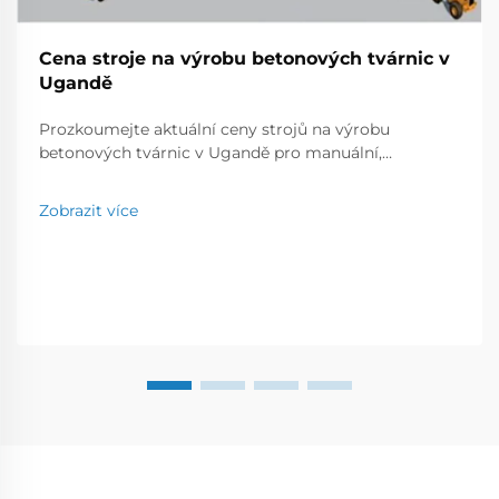
Cena stroje na výrobu betonových tvárnic v
Ugandě
Prozkoumejte aktuální ceny strojů na výrobu
betonových tvárnic v Ugandě pro manuální,
poloautomatické a plně automatické modely.
Porovnejte výrobní kapacitu, značky a náklady, abyste
Zobrazit více
našli nejlepší řešení pro vaše podnikatelské potřeby.