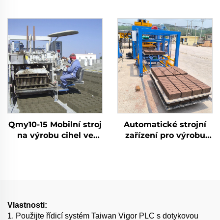
Qmy10-15 Mobilní stroj
Automatické strojní
na výrobu cihel ve
zařízení pro výrobu
tvaru vejce Propojený
stavebních materiálů
betonový automatický
Qt10-15 úplně
stroj na výrobu
automatický stroj na
blokového auta
výrobu betonových
cihel
Vlastnosti:
1. Použijte řídicí systém Taiwan Vigor PLC s dotykovou