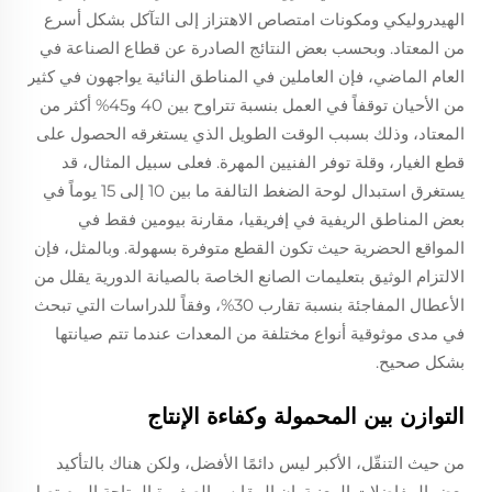
الهيدروليكي ومكونات امتصاص الاهتزاز إلى التآكل بشكل أسرع
من المعتاد. وبحسب بعض النتائج الصادرة عن قطاع الصناعة في
العام الماضي، فإن العاملين في المناطق النائية يواجهون في كثير
من الأحيان توقفاً في العمل بنسبة تتراوح بين 40 و45% أكثر من
المعتاد، وذلك بسبب الوقت الطويل الذي يستغرقه الحصول على
قطع الغيار، وقلة توفر الفنيين المهرة. فعلى سبيل المثال، قد
يستغرق استبدال لوحة الضغط التالفة ما بين 10 إلى 15 يوماً في
بعض المناطق الريفية في إفريقيا، مقارنة بيومين فقط في
المواقع الحضرية حيث تكون القطع متوفرة بسهولة. وبالمثل، فإن
الالتزام الوثيق بتعليمات الصانع الخاصة بالصيانة الدورية يقلل من
الأعطال المفاجئة بنسبة تقارب 30%، وفقاً للدراسات التي تبحث
في مدى موثوقية أنواع مختلفة من المعدات عندما تتم صيانتها
بشكل صحيح.
التوازن بين المحمولة وكفاءة الإنتاج
من حيث التنقّل، الأكبر ليس دائمًا الأفضل، ولكن هناك بالتأكيد
بعض المفاضلات المعنية. إن المقابس الصغيرة المتاحة اليوم تصل