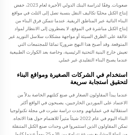
صعوبات. وفقًا لدراسة البنك الدولي الأخيرة لعام 2023، خفض
إنتاج الكتل محليًا تكاليف النقل بنسبة تصل إلى الثلث في مواقع
البناء النائية عبر المناطق الريفية. عندما تتمكن فرق البناء من
إنتاج الكتل مباشرة في الموقع، لا يضطرون إلى الانتظار لمواد
عالقة على الطرق السيئة أو مواجهة مشكلات سلاسل التوريد غير
المتوقعة. وقد أصبح هذا النهج ضروريًا تمامًا للمجتمعات التي
تعيش خارج البنية التحتية الرئيسية، وخاصة بعد الكوارث الطبيعية
عندما يصبح البناء التقليدي غير عملي.
استخدام في الشركات الصغيرة ومواقع البناء
لتحقيق استجابة سريعة
عندما يبدأ المقاولون الصغار في صنع كتلتهم الخاصة بدلاً من
الاعتماد على الموردين الخارجيين، يصبحون في الواقع أكثر
استقلالية في عملياتهم. وجدت دراسة نشرت في مجلة تكنولوجيا
البناء اليوم في عام 2022 شيئاً مثيراً للاهتمام حول هذا الاتجاه.
تمكن المقاولون الذين استثمروا في وحدات صنع الكتل المتنقلة
من إنهاء المشاريع بسرعة تتراوح بين 18 و 25 يوماً عندما كانوا