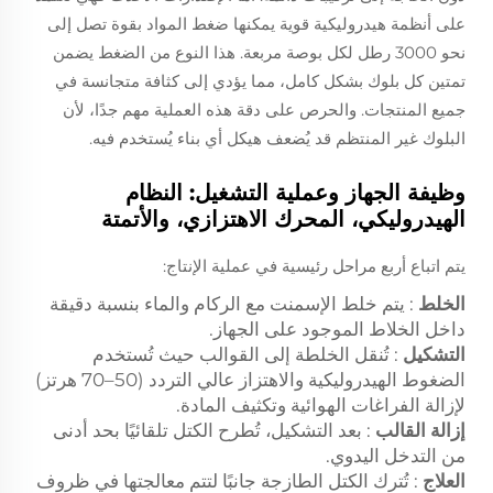
على أنظمة هيدروليكية قوية يمكنها ضغط المواد بقوة تصل إلى
نحو 3000 رطل لكل بوصة مربعة. هذا النوع من الضغط يضمن
تمتين كل بلوك بشكل كامل، مما يؤدي إلى كثافة متجانسة في
جميع المنتجات. والحرص على دقة هذه العملية مهم جدًا، لأن
البلوك غير المنتظم قد يُضعف هيكل أي بناء يُستخدم فيه.
وظيفة الجهاز وعملية التشغيل: النظام
الهيدروليكي، المحرك الاهتزازي، والأتمتة
يتم اتباع أربع مراحل رئيسية في عملية الإنتاج:
الخلط
: يتم خلط الإسمنت مع الركام والماء بنسبة دقيقة
داخل الخلاط الموجود على الجهاز.
التشكيل
: تُنقل الخلطة إلى القوالب حيث تُستخدم
الضغوط الهيدروليكية والاهتزاز عالي التردد (50–70 هرتز)
لإزالة الفراغات الهوائية وتكثيف المادة.
إزالة القالب
: بعد التشكيل، تُطرح الكتل تلقائيًا بحد أدنى
من التدخل اليدوي.
العلاج
: تُترك الكتل الطازجة جانبًا لتتم معالجتها في ظروف