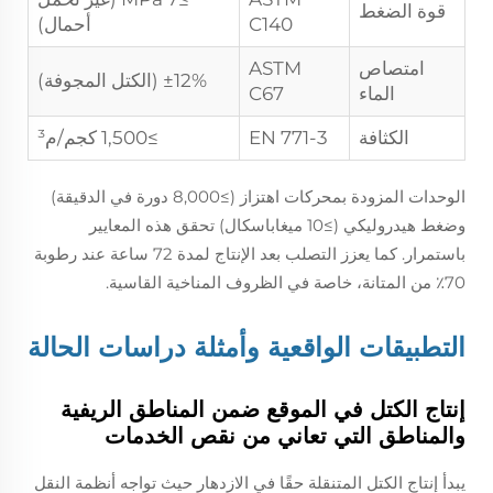
قوة الضغط
C140
أحمال)
امتصاص
ASTM
±12% (الكتل المجوفة)
الماء
C67
الكثافة
EN 771-3
≥1,500 كجم/م³
الوحدات المزودة بمحركات اهتزاز (≥8,000 دورة في الدقيقة)
وضغط هيدروليكي (≥10 ميغاباسكال) تحقق هذه المعايير
باستمرار. كما يعزز التصلب بعد الإنتاج لمدة 72 ساعة عند رطوبة
70٪ من المتانة، خاصة في الظروف المناخية القاسية.
التطبيقات الواقعية وأمثلة دراسات الحالة
إنتاج الكتل في الموقع ضمن المناطق الريفية
والمناطق التي تعاني من نقص الخدمات
يبدأ إنتاج الكتل المتنقلة حقًا في الازدهار حيث تواجه أنظمة النقل