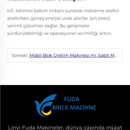
IoT, tahmini bakım imkanı sunarak malzeme israfını
azaltırken, güneş enerjisi uzak alanlar için enerji
verimli çözümler sağlar. Bu gelişmeler
sürdürülebilirliği ve operasyonel verimliliği artırır.
Sonraki :
Mobil Blok Üretim Makinesi mi, Sabit Makine mi? Hangisini Seçmeli?
Linyi Fuda Makineler, dünya çapında inşaat