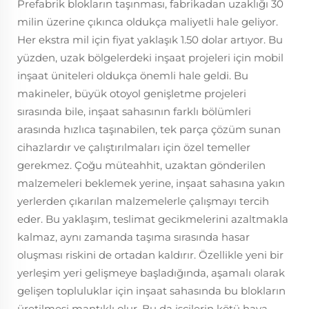
Prefabrik blokların taşınması, fabrikadan uzaklığı 30
milin üzerine çıkınca oldukça maliyetli hale geliyor.
Her ekstra mil için fiyat yaklaşık 1.50 dolar artıyor. Bu
yüzden, uzak bölgelerdeki inşaat projeleri için mobil
inşaat üniteleri oldukça önemli hale geldi. Bu
makineler, büyük otoyol genişletme projeleri
sırasında bile, inşaat sahasının farklı bölümleri
arasında hızlıca taşınabilen, tek parça çözüm sunan
cihazlardır ve çalıştırılmaları için özel temeller
gerekmez. Çoğu müteahhit, uzaktan gönderilen
malzemeleri beklemek yerine, inşaat sahasına yakın
yerlerden çıkarılan malzemelerle çalışmayı tercih
eder. Bu yaklaşım, teslimat gecikmelerini azaltmakla
kalmaz, aynı zamanda taşıma sırasında hasar
oluşması riskini de ortadan kaldırır. Özellikle yeni bir
yerleşim yeri gelişmeye başladığında, aşamalı olarak
gelişen topluluklar için inşaat sahasında bu blokların
üretilmesi mantıklı olur. Bu da işçilerin kötü hava