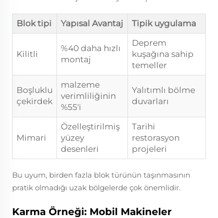
Blok tipi
Yapısal Avantaj
Tipik uygulama
Deprem
%40 daha hızlı
Kilitli
kuşağına sahip
montaj
temeller
malzeme
Boşluklu
Yalıtımlı bölme
verimliliğinin
çekirdek
duvarları
%55'i
Özelleştirilmiş
Tarihi
Mimari
yüzey
restorasyon
desenleri
projeleri
Bu uyum, birden fazla blok türünün taşınmasının
pratik olmadığı uzak bölgelerde çok önemlidir.
Karma Örneği: Mobil Makineler