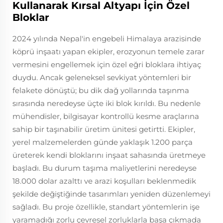
Kullanarak Kırsal Altyapı İçin Özel
Bloklar
2024 yılında Nepal'in engebeli Himalaya arazisinde
köprü inşaatı yapan ekipler, erozyonun temele zarar
vermesini engellemek için özel eğri bloklara ihtiyaç
duydu. Ancak geleneksel sevkiyat yöntemleri bir
felakete dönüştü; bu dik dağ yollarında taşınma
sırasında neredeyse üçte iki blok kırıldı. Bu nedenle
mühendisler, bilgisayar kontrollü kesme araçlarına
sahip bir taşınabilir üretim ünitesi getirtti. Ekipler,
yerel malzemelerden günde yaklaşık 1.200 parça
üreterek kendi bloklarını inşaat sahasında üretmeye
başladı. Bu durum taşıma maliyetlerini neredeyse
18.000 dolar azalttı ve arazi koşulları beklenmedik
şekilde değiştiğinde tasarımları yeniden düzenlemeyi
sağladı. Bu proje özellikle, standart yöntemlerin işe
yaramadığı zorlu çevresel zorluklarla başa çıkmada