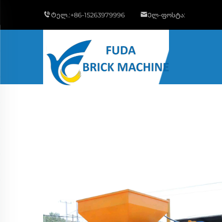
Ტელ.:
+86-15263979996
Ელ-ფოსტა: