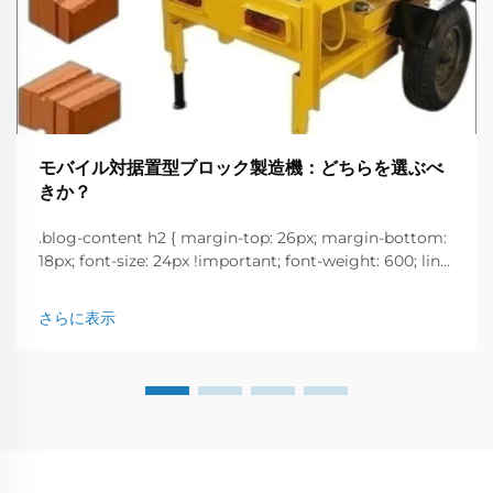
モバイル対据置型ブロック製造機：どちらを選ぶべ
きか？
.blog-content h2 { margin-top: 26px; margin-bottom:
18px; font-size: 24px !important; font-weight: 600; line-
height: normal; } .blog-content h3 { margin-top: 26px;
margin-bottom: 18px; font-size: 20px !important; font-
さらに表示
w...