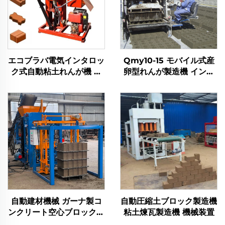
エコブラバ電気インタロッ
Qmy10-15 モバイル式産
ク式自動粘土れんが機 液
卵型れんが製造機 インタ
圧プレス ブロック製造用
ロック式コンクリート移動
電気インタロック式
型 自動ブロック自動車製
造機
自動建材機械 ガーナ製コ
自動圧縮土ブロック製造機
ンクリート空心ブロック製
粘土煉瓦製造機 機械装置
造機 インターロッキング