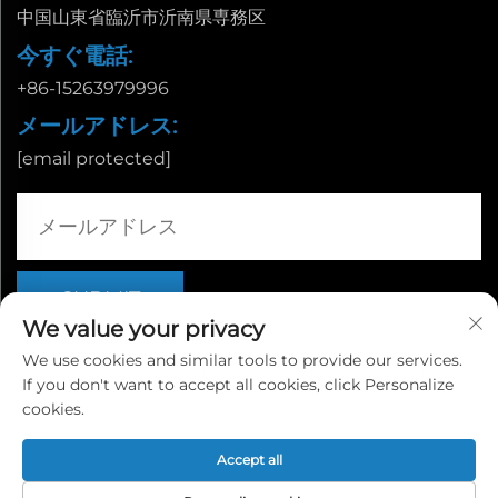
中国山東省臨沂市沂南県専務区
今すぐ電話:
+86-15263979996
メールアドレス:
[email protected]
We value your privacy
We use cookies and similar tools to provide our services.
If you don't want to accept all cookies, click Personalize
Copyright © 山東省臨沂市栄誠国際貿易有限公司 |
プライバシー
cookies.
ポリシー
Accept all