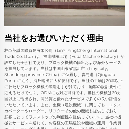
当社をお選びいただく理由
林邑英誠国際貿易有限公司（LinYi YingCheng International
Trade Co.,Ltd.）は、福達機械工場（Fuda Machine Factory）が
設立した子会社であり、ブロック機械の輸出および海外サービス
を担当しています。当社は中国山東省臨沂市（Linyi city,
Shandong province, China）に位置し、青島港（Qingdao
Port）に近く、海外輸出に大変便利です。当社の工場は20年以上
にわたりブロック機械の製造を手がけており、顧客の設計要件に
応えるだけでなく、ODMにも対応可能です。当社の機械は60カ
国以上に輸出され、高品質と優れたサービスで多くの良い評価を
いただいています。また、重機（建設機械）に関しても、エクス
カベーターやローダー、リフターその他の機械も提供しており、
顧客にとってワンストップの利便性を提供しています。当社の機
械とサービスを通じて、お客様の工場建設や機械の運用、作業員