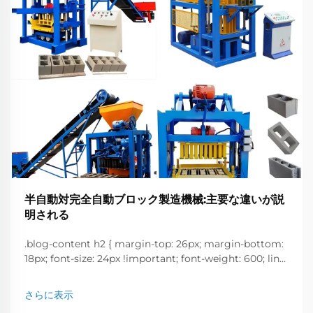
半自動対完全自動ブロック製造機械:主要な違いが説
明される
.blog-content h2 { margin-top: 26px; margin-bottom:
18px; font-size: 24px !important; font-weight: 600; line-
height: normal; } .blog-content h3 { margin-top: 26px;
margin-bottom: 18px; font-size: 20px !important; font-
さらに表示
w...