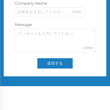
Company Name
0/200
Message
0/1000
送信する