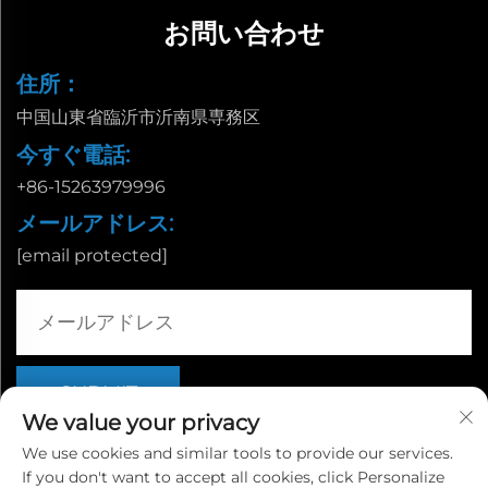
お問い合わせ
住所：
中国山東省臨沂市沂南県専務区
今すぐ電話:
+86-15263979996
メールアドレス:
[email protected]
We value your privacy
We use cookies and similar tools to provide our services.
If you don't want to accept all cookies, click Personalize
Copyright © 山東省臨沂市栄誠国際貿易有限公司 |
プライバシー