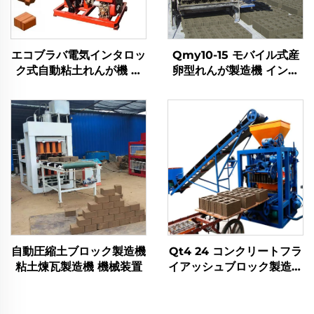
エコブラバ電気インタロッ
Qmy10-15 モバイル式産
ク式自動粘土れんが機 液
卵型れんが製造機 インタ
圧プレス ブロック製造用
ロック式コンクリート移動
電気インタロック式
型 自動ブロック自動車製
造機
自動圧縮土ブロック製造機
Qt4 24 コンクリートフラ
粘土煉瓦製造機 機械装置
イアッシュブロック製造機
自動・手動れんが金型機
械加工生産ライン