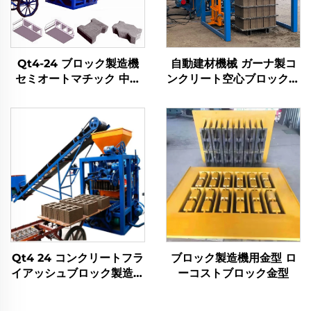
Qt4-24 ブロック製造機
自動建材機械 ガーナ製コ
セミオートマチック 中空
ンクリート空心ブロック製
コンクリートセメントイン
造機 インターロッキング
ターロッキング煉瓦製造機
煉瓦成形機 ザンビア販売
中
Qt4 24 コンクリートフラ
ブロック製造機用金型 ロ
イアッシュブロック製造機
ーコストブロック金型
自動・手動れんが金型機
械加工生産ライン