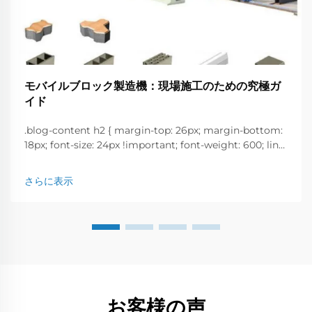
モバイルブロック製造機：現場施工のための究極ガ
イド
.blog-content h2 { margin-top: 26px; margin-bottom:
18px; font-size: 24px !important; font-weight: 600; line-
height: normal; } .blog-content h3 { margin-top: 26px;
margin-bottom: 18px; font-size: 20px !important; font-
さらに表示
w...
お客様の声