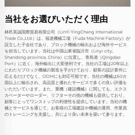
当社をお選びいただく理由
林邑英誠国際貿易有限公司（LinYi YingCheng International
Trade Co.,Ltd.）は、福達機械工場（Fuda Machine Factory）が
設立した子会社であり、ブロック機械の輸出および海外サービス
を担当しています。当社は中国山東省臨沂市（Linyi city,
Shandong province, China）に位置し、青島港（Qingdao
Port）に近く、海外輸出に大変便利です。当社の工場は20年以上
にわたりブロック機械の製造を手がけており、顧客の設計要件に
応えるだけでなく、ODMにも対応可能です。当社の機械は60カ
国以上に輸出され、高品質と優れたサービスで多くの良い評価を
いただいています。また、重機（建設機械）に関しても、エクス
カベーターやローダー、リフターその他の機械も提供しており、
顧客にとってワンストップの利便性を提供しています。当社の機
械とサービスを通じて、お客様の工場建設や機械の運用、作業員
のトレーニングを支援し、共により良い未来を築いて参ります。