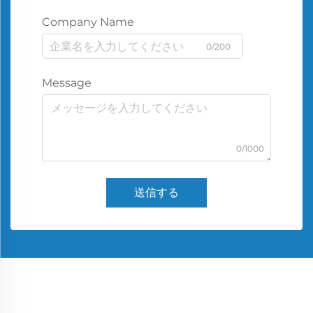
Company Name
0/200
Message
0/1000
送信する