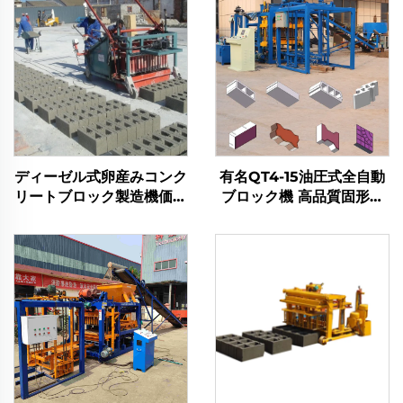
ディーゼル式卵産みコンク
有名QT4-15油圧式全自動
リートブロック製造機価格
ブロック機 高品質固形煉
インターロッキング手動ブ
瓦製造機
ロック成型機