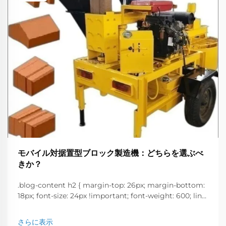
モバイル対据置型ブロック製造機：どちらを選ぶべ
きか？
.blog-content h2 { margin-top: 26px; margin-bottom:
18px; font-size: 24px !important; font-weight: 600; line-
height: normal; } .blog-content h3 { margin-top: 26px;
margin-bottom: 18px; font-size: 20px !important; font-
さらに表示