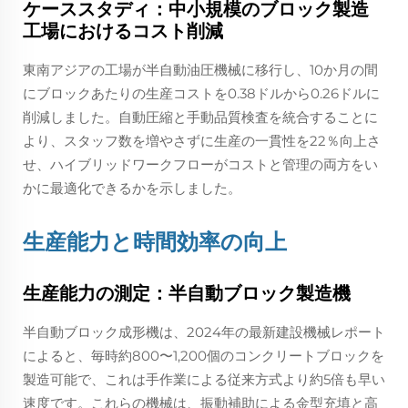
ケーススタディ：中小規模のブロック製造
工場におけるコスト削減
東南アジアの工場が半自動油圧機械に移行し、10か月の間
にブロックあたりの生産コストを0.38ドルから0.26ドルに
削減しました。自動圧縮と手動品質検査を統合することに
より、スタッフ数を増やさずに生産の一貫性を22％向上さ
せ、ハイブリッドワークフローがコストと管理の両方をい
かに最適化できるかを示しました。
生産能力と時間効率の向上
生産能力の測定：半自動ブロック製造機
半自動ブロック成形機は、2024年の最新建設機械レポート
によると、毎時約800〜1,200個のコンクリートブロックを
製造可能で、これは手作業による従来方式より約5倍も早い
速度です。これらの機械は、振動補助による金型充填と高