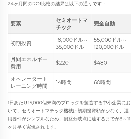
24ヶ月間のROI比較の結果は以下の通りです：
セミオートマ
要素
完全自動
チック
18,000ドル～
55,000ドル～
初期投資
35,000ドル
120,000ドル
月間エネルギー
$220
$480
費用
オペレータート
14時間
60時間
レーニング時間
1日あたり15,000個未満のブロックを製造する中小企業にお
いて、セミオートマチック機械は初期投資額が少なく、運
用要件がシンプルなため、損益分岐点に達するまでが8～11
ヶ月早く実現されます。