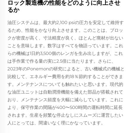
ロック製造機の性能をどのように向上させ
るか
油圧システムは、最大約2,100 psiの圧力を安定して維持す
るため、性能をかなり向上させます。このことは、ブロッ
クが密度が高く、寸法精度が良く、ほとんど廃材が出ない
ことを意味します。数字はすべてを物語っています。これ
らの機械は1日約3,500個のレンガを生み出しますが、これ
は手作業で作る量の実に2.5倍に当たります。さらに、
2023年のPonemonの研究によると、古い機械式の機械と
比較して、エネルギー費用を約18％節約することができま
す。メンテナンスについても触れたいと思います。現代的
な油圧ユニットは自動潤滑機能を備えた部品が搭載されて
おり、メンテナンス頻度を大幅に減らしています。これに
より、保守作業の間隔が400〜500時間の運転時間に延長
されます。生産を頻繁な停止なしにスムーズに運営したい
人にとっては、間違いなく理にかなっています。