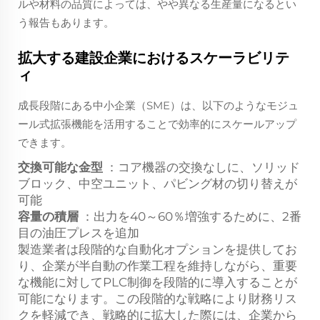
ルや材料の品質によっては、やや異なる生産量になるとい
う報告もあります。
拡大する建設企業におけるスケーラビリテ
ィ
成長段階にある中小企業（SME）は、以下のようなモジュ
ール式拡張機能を活用することで効率的にスケールアップ
できます。
交換可能な金型
：コア機器の交換なしに、ソリッド
ブロック、中空ユニット、パビング材の切り替えが
可能
容量の積層
：出力を40～60％増強するために、2番
目の油圧プレスを追加
製造業者は段階的な自動化オプションを提供してお
り、企業が半自動の作業工程を維持しながら、重要
な機能に対してPLC制御を段階的に導入することが
可能になります。この段階的な戦略により財務リス
クを軽減でき、戦略的に拡大した際には、企業から