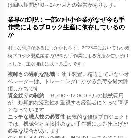
は回収期間が18～24か月との報告があります。
業界の逆説：一部の中小企業がなぜ今も手
作業によるブロック生産に依存しているの
か
明白な利点があるにもかかわらず、2023年においても小規
模ブロック製造業者の38％が手作業による方法を使い続け
ました。主な理由は以下の通りです：
複雑さの過剰な認識
：油圧装置に精通していないオ
ペレーターは、トレーニングにかかる負荷を過大評
価しがちです
資金繰りの制約
：8,500～12,000ドルの機械費用
が、短期的な流動性を重視する経営者にとって障壁
となっています
ニッチな職人技の必要性
伝統的な修復プロジェクト
では、機械化と互換性のない手作業による仕上げが
必要な場合があります