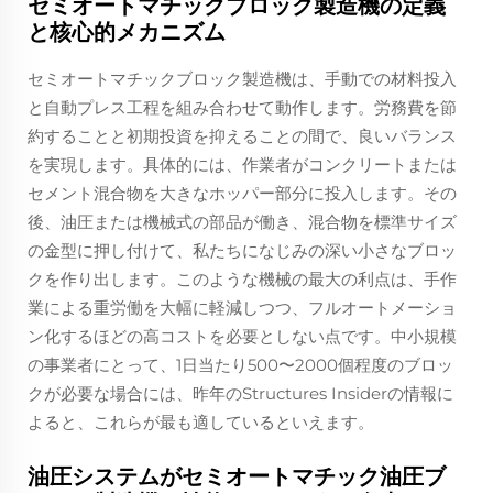
セミオートマチックブロック製造機の定義
と核心的メカニズム
セミオートマチックブロック製造機は、手動での材料投入
と自動プレス工程を組み合わせて動作します。労務費を節
約することと初期投資を抑えることの間で、良いバランス
を実現します。具体的には、作業者がコンクリートまたは
セメント混合物を大きなホッパー部分に投入します。その
後、油圧または機械式の部品が働き、混合物を標準サイズ
の金型に押し付けて、私たちになじみの深い小さなブロッ
クを作り出します。このような機械の最大の利点は、手作
業による重労働を大幅に軽減しつつ、フルオートメーショ
ン化するほどの高コストを必要としない点です。中小規模
の事業者にとって、1日当たり500〜2000個程度のブロッ
クが必要な場合には、昨年のStructures Insiderの情報に
よると、これらが最も適しているといえます。
油圧システムがセミオートマチック油圧ブ