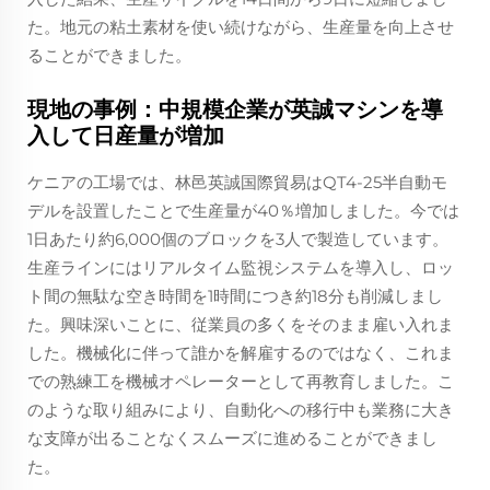
た。地元の粘土素材を使い続けながら、生産量を向上させ
ることができました。
現地の事例：中規模企業が英誠マシンを導
入して日産量が増加
ケニアの工場では、林邑英誠国際貿易はQT4-25半自動モ
デルを設置したことで生産量が40％増加しました。今では
1日あたり約6,000個のブロックを3人で製造しています。
生産ラインにはリアルタイム監視システムを導入し、ロッ
ト間の無駄な空き時間を1時間につき約18分も削減しまし
た。興味深いことに、従業員の多くをそのまま雇い入れま
した。機械化に伴って誰かを解雇するのではなく、これま
での熟練工を機械オペレーターとして再教育しました。こ
のような取り組みにより、自動化への移行中も業務に大き
な支障が出ることなくスムーズに進めることができまし
た。