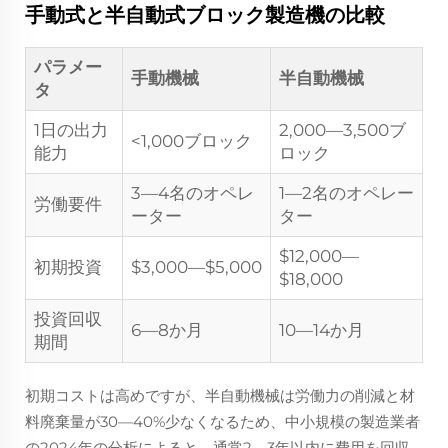
手動式と半自動式ブロック製造機の比較
パラメー
手動機械
半自動機械
タ
1日の出力
2,000—3,500ブ
<1,000ブロック
能力
ロック
3—4名のオペレ
1—2名のオペレー
労働要件
ーター
ター
$12,000—
初期投資
$3,000—$5,000
$18,000
投資回収
6—8か月
10—14か月
期間
初期コストは高めですが、半自動機械は労働力の削減と材
料廃棄量が30—40%少なくなるため、中小規模の製造業者
の2024年の分析によると、通常2—3年以内に費用を回収