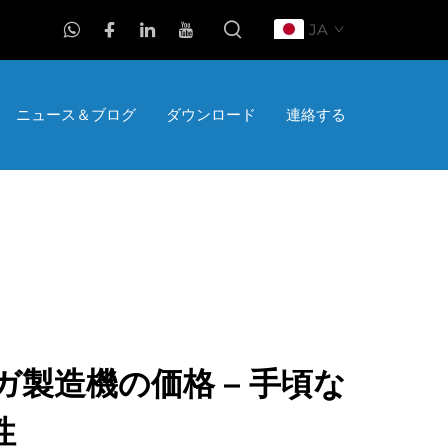
JA
ニュース＆ブログ
ダウンロード
連絡する
製造機の価格 – 手頃な
性