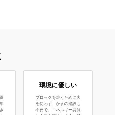
点
環境に優しい
得
ブロックを焼くために火
年
を使わず、かまの建設も
き
不要で、エネルギー資源