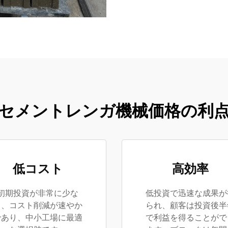
セメントレンガ機械価格の利
低コスト
高効率
初期投資が非常に少な
低投資で迅速な成果が
く、コスト削減が速やか
られ、顧客は投資後半
であり、中小工場に最適
で利益を得ることがで