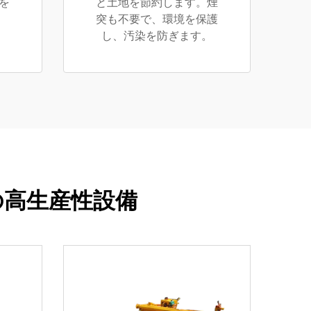
を
と土地を節約します。煙
。
突も不要で、環境を保護
し、汚染を防ぎます。
の高生産性設備