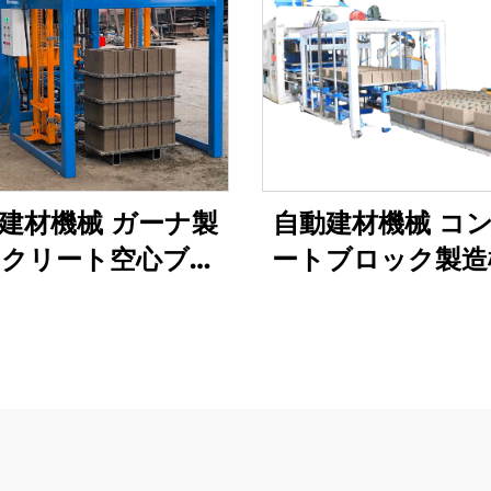
建材機械 ガーナ製
自動建材機械 コ
クリート空心ブロ
ートブロック製造
製造機 インターロ
圧式インターロ
ング煉瓦成形機 ザ
グセメント煉瓦生
ンビア販売中
イン