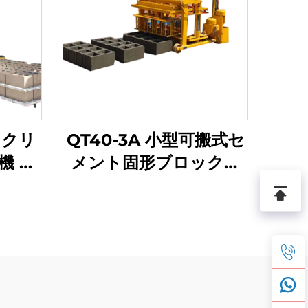
ンクリ
QT40-3A 小型可搬式セ
機 油
メント固形ブロック製
ッキン
造機 油圧式産卵コンク
産ラ
リートブロック機 機械
価格