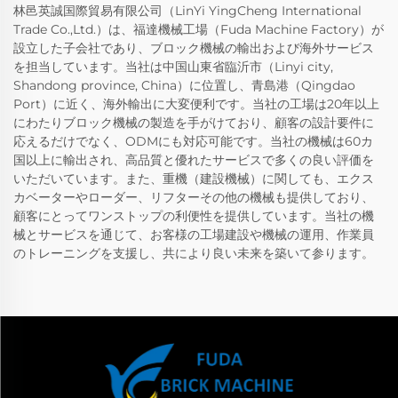
林邑英誠国際貿易有限公司（LinYi YingCheng International
Trade Co.,Ltd.）は、福達機械工場（Fuda Machine Factory）が
設立した子会社であり、ブロック機械の輸出および海外サービス
を担当しています。当社は中国山東省臨沂市（Linyi city,
Shandong province, China）に位置し、青島港（Qingdao
Port）に近く、海外輸出に大変便利です。当社の工場は20年以上
にわたりブロック機械の製造を手がけており、顧客の設計要件に
応えるだけでなく、ODMにも対応可能です。当社の機械は60カ
国以上に輸出され、高品質と優れたサービスで多くの良い評価を
いただいています。また、重機（建設機械）に関しても、エクス
カベーターやローダー、リフターその他の機械も提供しており、
顧客にとってワンストップの利便性を提供しています。当社の機
械とサービスを通じて、お客様の工場建設や機械の運用、作業員
のトレーニングを支援し、共により良い未来を築いて参ります。