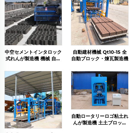
中空セメントインタロック
自動建材機械 Qt10-15 全
式れんが製造機 機械 自動
自動ブロック・煉瓦製造機
産卵式コンクリートブロッ
ク製造機
自動ロータリーロゴ粘土れ
んが製造機 土土ブロック
製造機械 粘土れんが成形