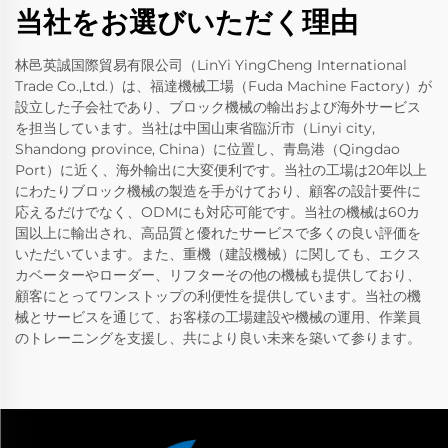
当社をお選びいただく理由
林邑英誠国際貿易有限公司（LinYi YingCheng International
Trade Co.,Ltd.）は、福達機械工場（Fuda Machine Factory）が
設立した子会社であり、ブロック機械の輸出および海外サービス
を担当しています。当社は中国山東省臨沂市（Linyi city,
Shandong province, China）に位置し、青島港（Qingdao
Port）に近く、海外輸出に大変便利です。当社の工場は20年以上
にわたりブロック機械の製造を手がけており、顧客の設計要件に
応えるだけでなく、ODMにも対応可能です。当社の機械は60カ
国以上に輸出され、高品質と優れたサービスで多くの良い評価を
いただいています。また、重機（建設機械）に関しても、エクス
カベーターやローダー、リフターその他の機械も提供しており、
顧客にとってワンストップの利便性を提供しています。当社の機
械とサービスを通じて、お客様の工場建設や機械の運用、作業員
のトレーニングを支援し、共により良い未来を築いて参ります。