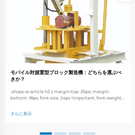
モバイル対据置型ブロック製造機：どちらを選ぶべ
きか？
.shops-ai-article h2 { margin-top: 26px; margin-
bottom: 18px; font-size: 24px !important; font-weight:
600; line-height: normal; } .shops-ai-article h3 {
margin-top: 26px; margin-bottom: 18px; font-size:
さらに表示
20px !important; ...