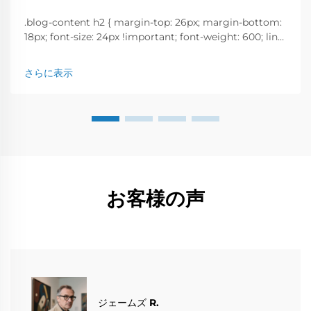
.blog-content h2 { margin-top: 26px; margin-bottom:
18px; font-size: 24px !important; font-weight: 600; line-
height: normal; } .blog-content h3 { margin-top: 26px;
margin-bottom: 18px; font-size: 20px !important; font-
さらに表示
w...
お客様の声
ジェームズ R.