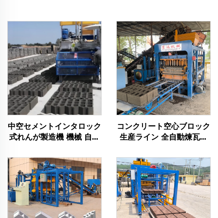
中空セメントインタロック
コンクリート空心ブロック
式れんが製造機 機械 自動
生産ライン 全自動煉瓦製
産卵式コンクリートブロッ
造機 メーカー
ク製造機