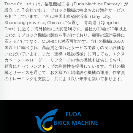
Trade Co.,Ltd.）は、福達機械工場（Fuda Machine Factory）が
設立した子会社であり、ブロック機械の輸出および海外サービス
を担当しています。当社は中国山東省臨沂市（Linyi city,
Shandong province, China）に位置し、青島港（Qingdao
Port）に近く、海外輸出に大変便利です。当社の工場は20年以上
にわたりブロック機械の製造を手がけており、顧客の設計要件に
応えるだけでなく、ODMにも対応可能です。当社の機械は60カ
国以上に輸出され、高品質と優れたサービスで多くの良い評価を
いただいています。また、重機（建設機械）に関しても、エクス
カベーターやローダー、リフターその他の機械も提供しており、
顧客にとってワンストップの利便性を提供しています。当社の機
械とサービスを通じて、お客様の工場建設や機械の運用、作業員
のトレーニングを支援し、共により良い未来を築いて参ります。