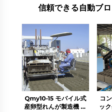
信頼できる自動ブロ
Qmy10-15 モバイル式
コン
産卵型れんが製造機 イ
ック