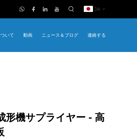
JA
について
動画
ニュース＆ブログ
連絡する
形機サプライヤー - 高
販