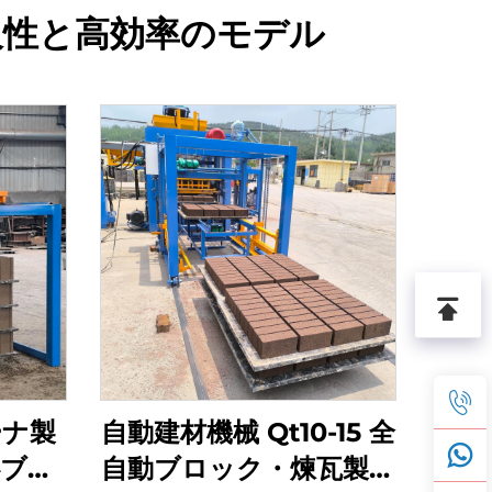
久性と高効率のモデル
ーナ製
自動建材機械 Qt10-15 全
心ブロ
自動ブロック・煉瓦製造