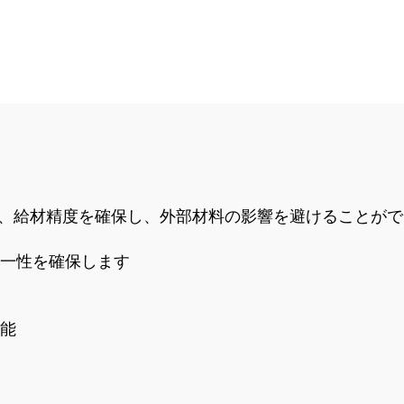
瓦製造機 メーカー
ック製造機 イン
ッキング煉瓦成形
ンビア販売中
より、給材精度を確保し、外部材料の影響を避けることが
均一性を確保します
可能