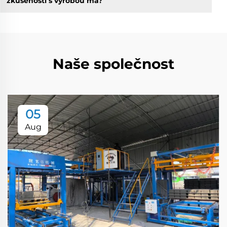
zkušeností s výrobou má?
Naše společnost
05
Aug