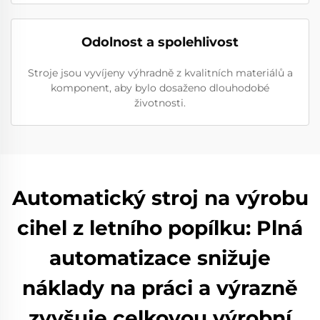
Odolnost a spolehlivost
Stroje jsou vyvíjeny výhradně z kvalitních materiálů a
komponent, aby bylo dosaženo dlouhodobé
životnosti.
Automatický stroj na výrobu
cihel z letního popílku: Plná
automatizace snižuje
náklady na práci a výrazně
zvyšuje celkovou výrobní