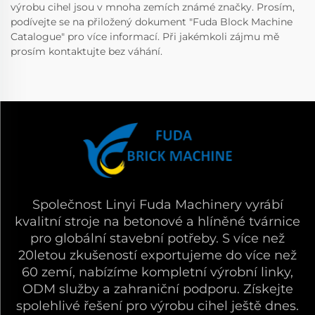
výrobu cihel jsou v mnoha zemích známé značky. Prosím,
podívejte se na přiložený dokument "Fuda Block Machine
Catalogue" pro více informací. Při jakémkoli zájmu mě
prosím kontaktujte bez váhání.
Společnost Linyi Fuda Machinery vyrábí
kvalitní stroje na betonové a hlíněné tvárnice
pro globální stavební potřeby. S více než
20letou zkušeností exportujeme do více než
60 zemí, nabízíme kompletní výrobní linky,
ODM služby a zahraniční podporu. Získejte
spolehlivé řešení pro výrobu cihel ještě dnes.