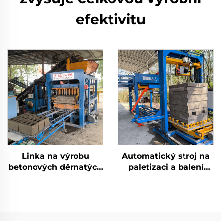
efektivitu
Linka na výrobu
Automatický stroj na
betonových děrnatých
paletizaci a balení
bloků, plně
cihel, linka na
automatický stroj na
paletizaci a balení
výrobu cihel
betonových bloků