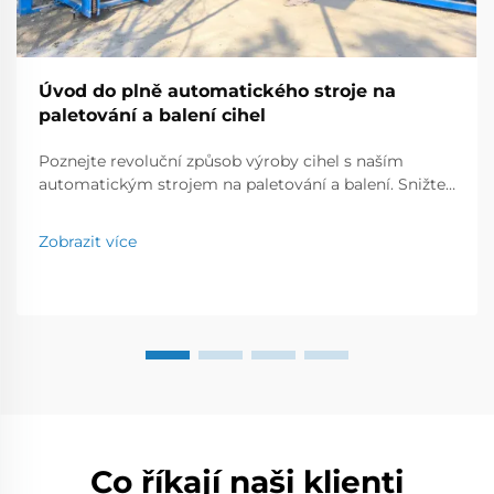
Úvod do plně automatického stroje na
paletování a balení cihel
Poznejte revoluční způsob výroby cihel s naším
automatickým strojem na paletování a balení. Snižte
náklady na práci, zvyšte výstup a zajistěte přesnost.
Zjistěte více hned teď.
Zobrazit více
Co říkají naši klienti