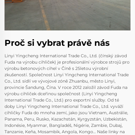
Proč si vybrat právě nás
Linyi Yingcheng International Trade Co., Ltd. (čínský závod
Fuda na výrobu cihliček) je profesionální výrobce strojů pro
výrobu betonových cihel v Číně s 25letou výrobní
zkušeností. Společnost Linyi Yingcheng International Trade
Co., Ltd. sídlí ve vývojové zóně Zhuanbu, město Linyi,
provincie Šandung, Čína. V roce 2012 založil závod Fuda na
výrobu cihliček dceřinou společnost (Linyi Yingcheng
International Trade Co., Ltd.) pro exportní služby. Od té
doby Linyi Yingcheng International Trade Co., Ltd. vyváží
cihličky Fuda do mnoha zemí, jako jsou Vietnam, Austrálie,
Panama, Peru, Rusko, Kazachstán, Kyrgyzstán, Uzbekistán,
Indonésie, Myanmar, Bangladéš, Nigérie, Zambie, Dubaj,
Tanzanie, Keňa, Mosambik, Angola, Kongo... Naše linky na