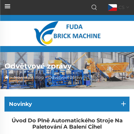
CS
Odvětvové zprávy
>
Novinky A Blog
>
Odvětvové zprávy
Novinky
Úvod Do Plně Automatického Stroje Na
Paletování A Balení Cihel