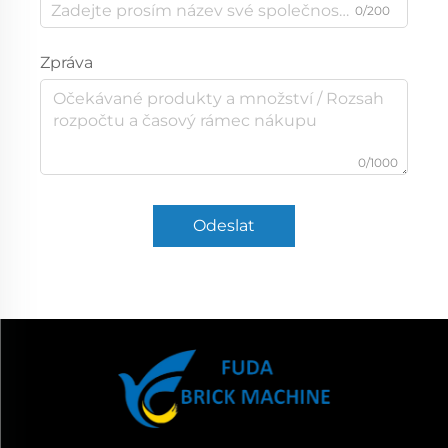
0/200
Zpráva
0/1000
Odeslat