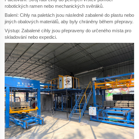
robotických ramen nebo mechanických svěráků.
Balení: Cihly na paletách jsou následně zabalené do plastu nebo
jiných obalových materiálů, aby byly chráněny během přepravy.
Výstup: Zabalené cihly jsou přepraveny do určeného místa pro
skladování nebo expedici.