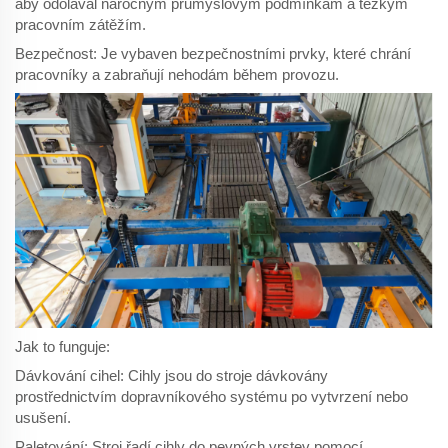
aby odolával náročným průmyslovým podmínkám a těžkým
pracovním zátěžím.
Bezpečnost: Je vybaven bezpečnostními prvky, které chrání
pracovníky a zabraňují nehodám během provozu.
Jak to funguje:
Dávkování cihel: Cihly jsou do stroje dávkovány
prostřednictvím dopravníkového systému po vytvrzení nebo
usušení.
Paletování: Stroj řadí cihly do pevných vrstev pomocí