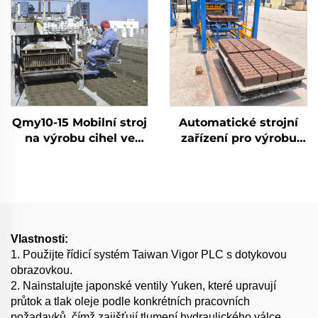
Qmy10-15 Mobilní stroj
Automatické strojní
na výrobu cihel ve
zařízení pro výrobu
tvaru vejce Propojený
stavebních materiálů
betonový automatický
Qt10-15 úplně
stroj na výrobu
automatický stroj na
blokového auta
výrobu betonových
cihel
Vlastnosti:
1. Použijte řídicí systém Taiwan Vigor PLC s dotykovou
obrazovkou.
2. Nainstalujte japonské ventily Yuken, které upravují
průtok a tlak oleje podle konkrétních pracovních
požadavků, čímž zajišťují tlumení hydraulického válce