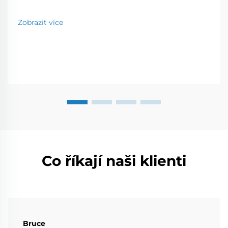
poloautomatické a plně automatické modely.
Porovnejte výrobní kapacitu, značky a náklady, abyste
Zobrazit více
našli nejlepší řešení pro vaše podnikatelské potřeby.
Co říkají naši klienti
Bruce