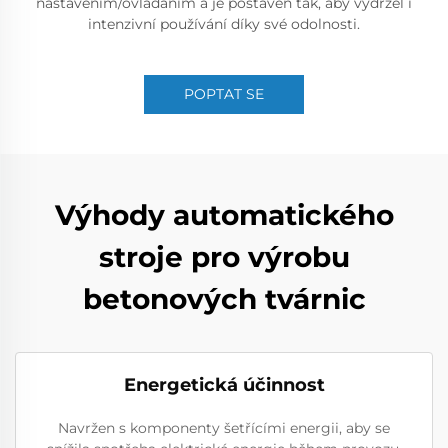
nastavením/ovládáním a je postaven tak, aby vydržel i
intenzivní používání díky své odolnosti.
POPTAT SE
Výhody automatického
stroje pro výrobu
betonových tvárnic
Energetická účinnost
Navržen s komponenty šetřícími energii, aby se