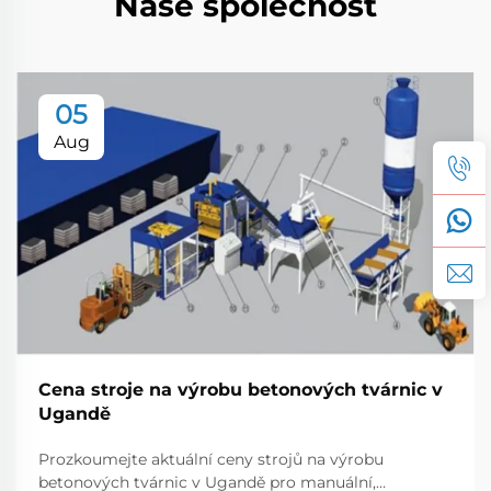
Naše společnost
05
Aug
Cena stroje na výrobu betonových tvárnic v
Ugandě
Prozkoumejte aktuální ceny strojů na výrobu
betonových tvárnic v Ugandě pro manuální,