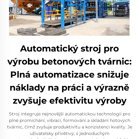
Automatický stroj pro
výrobu betonových tvárnic:
Plná automatizace snižuje
náklady na práci a výrazně
zvyšuje efektivitu výroby
Stroj integruje nejnovější automatickou technologii pro
plné promíchání, vibraci, formování a skládání hotových
tvárnic, čímž zvyšuje produktivitu a konzistenci kvality. Je
uživatelsky přívětivý, s jednoduchým