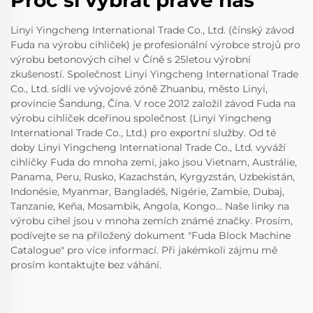
Proč si vybrat právě nás
Linyi Yingcheng International Trade Co., Ltd. (čínský závod
Fuda na výrobu cihliček) je profesionální výrobce strojů pro
výrobu betonových cihel v Číně s 25letou výrobní
zkušeností. Společnost Linyi Yingcheng International Trade
Co., Ltd. sídlí ve vývojové zóně Zhuanbu, město Linyi,
provincie Šandung, Čína. V roce 2012 založil závod Fuda na
výrobu cihliček dceřinou společnost (Linyi Yingcheng
International Trade Co., Ltd.) pro exportní služby. Od té
doby Linyi Yingcheng International Trade Co., Ltd. vyváží
cihličky Fuda do mnoha zemí, jako jsou Vietnam, Austrálie,
Panama, Peru, Rusko, Kazachstán, Kyrgyzstán, Uzbekistán,
Indonésie, Myanmar, Bangladéš, Nigérie, Zambie, Dubaj,
Tanzanie, Keňa, Mosambik, Angola, Kongo... Naše linky na
výrobu cihel jsou v mnoha zemích známé značky. Prosím,
podívejte se na přiložený dokument "Fuda Block Machine
Catalogue" pro více informací. Při jakémkoli zájmu mě
prosím kontaktujte bez váhání.