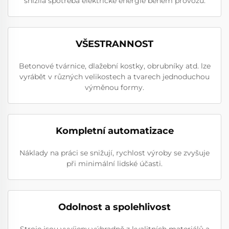
snížila spotřeba elektrické energie během provozu.
VŠESTRANNOST
Betonové tvárnice, dlažební kostky, obrubníky atd. lze
vyrábět v různých velikostech a tvarech jednoduchou
výměnou formy.
Kompletní automatizace
Náklady na práci se snižují, rychlost výroby se zvyšuje
při minimální lidské účasti.
Odolnost a spolehlivost
Stroje jsou vyvíjeny výhradně z kvalitních materiálů a