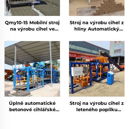
Qmy10-15 Mobilní stroj
Stroj na výrobu cihel z
na výrobu cihel ve
hlíny Automatický
tvaru vejce Propojený
lisovací stroj pro
betonový automatický
výrobu zemních bloků
stroj na výrobu
blokového auta
Úplně automatické
Stroj na výrobu cihel z
betonové cihlářské
leteného popílku
strojní zařízení -
Interlock Polohovací
Formovací stroj pro
cihlářské zařízení
cihly Qt8-15 - Stroj na
Cena za stroje