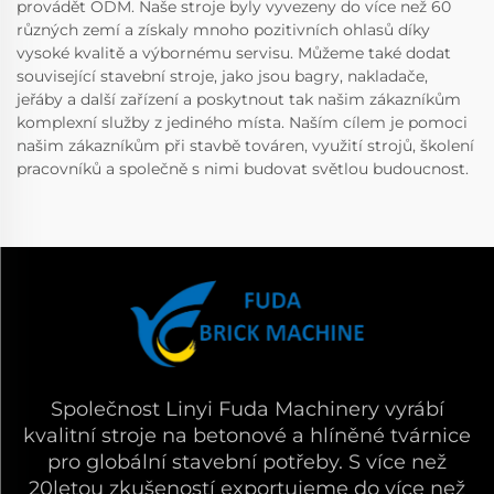
provádět ODM. Naše stroje byly vyvezeny do více než 60
různých zemí a získaly mnoho pozitivních ohlasů díky
vysoké kvalitě a výbornému servisu. Můžeme také dodat
související stavební stroje, jako jsou bagry, nakladače,
jeřáby a další zařízení a poskytnout tak našim zákazníkům
komplexní služby z jediného místa. Naším cílem je pomoci
našim zákazníkům při stavbě továren, využití strojů, školení
pracovníků a společně s nimi budovat světlou budoucnost.
Společnost Linyi Fuda Machinery vyrábí
kvalitní stroje na betonové a hlíněné tvárnice
pro globální stavební potřeby. S více než
20letou zkušeností exportujeme do více než