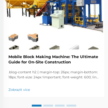
Mobile Block Making Machine: The Ultimate
Guide for On-Site Construction
.blog-content h2 { margin-top: 26px; margin-bottom:
18px; font-size: 24px !important; font-weight: 600; line-
height: normal; } .blog-content h3 { margin-top: 26px;
margin-bottom: 18px; font-size: 20px !important; font-
Zobrazit více
w...