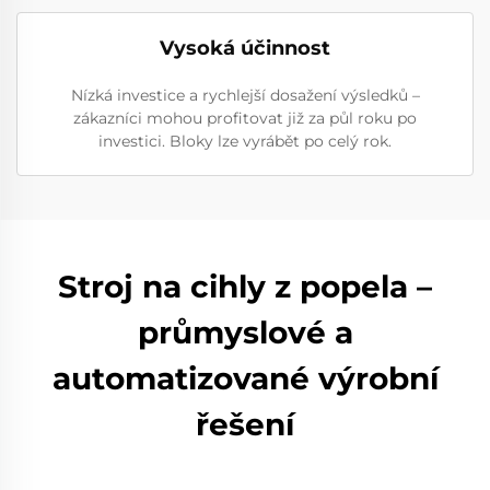
Vysoká účinnost
Nízká investice a rychlejší dosažení výsledků –
zákazníci mohou profitovat již za půl roku po
investici. Bloky lze vyrábět po celý rok.
Stroj na cihly z popela –
průmyslové a
automatizované výrobní
řešení