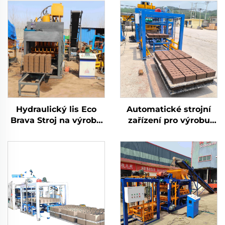
Hydraulický lis Eco
Automatické strojní
Brava Stroj na výrobu
zařízení pro výrobu
interlock cihel Plně
stavebních materiálů
automatický stroj na
Qt10-15 úplně
výrobu dutých
automatický stroj na
hlínaných bloků
výrobu betonových
cihel