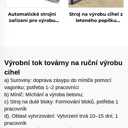
Automatické strojní
Stroj na výrobu cihel z
zařízení pro výrobu
leteného popílku
stavebních materiálů -
Interlock Polohovací
Stroj na výrobu
cihlářské zařízení
betonových cihel -
Cena za stroje
Hydraulická linka na
Blokárna
výrobu cementových
lícovaných cihel
Výrobní tok továrny na ruční výrobu
cihel
a) Suroviny: doprava zásypu do míniče pomocí
vagonku; potřeba 1–2 pracovníci
b) Mínič: Míchání a výroba betonu;
c) Stroj na duté bloky: Formování bloků, potřeba 1
pracovník
d). Oblast vytvrzování: Vytvrzení trvá 10–15 dní; 1
pracovník