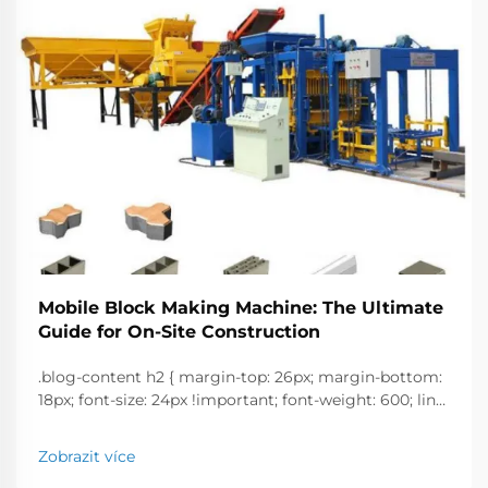
Mobile Block Making Machine: The Ultimate
Guide for On-Site Construction
.blog-content h2 { margin-top: 26px; margin-bottom:
18px; font-size: 24px !important; font-weight: 600; line-
height: normal; } .blog-content h3 { margin-top: 26px;
margin-bottom: 18px; font-size: 20px !important; font-
Zobrazit více
w...