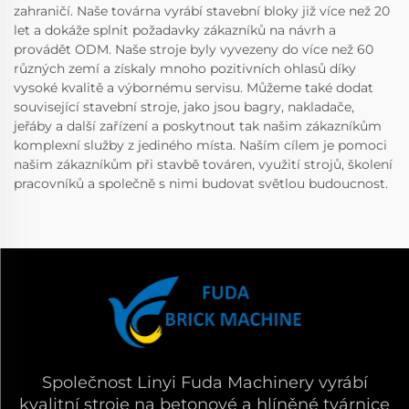
zahraničí. Naše továrna vyrábí stavební bloky již více než 20
let a dokáže splnit požadavky zákazníků na návrh a
provádět ODM. Naše stroje byly vyvezeny do více než 60
různých zemí a získaly mnoho pozitivních ohlasů díky
vysoké kvalitě a výbornému servisu. Můžeme také dodat
související stavební stroje, jako jsou bagry, nakladače,
jeřáby a další zařízení a poskytnout tak našim zákazníkům
komplexní služby z jediného místa. Naším cílem je pomoci
našim zákazníkům při stavbě továren, využití strojů, školení
pracovníků a společně s nimi budovat světlou budoucnost.
Společnost Linyi Fuda Machinery vyrábí
kvalitní stroje na betonové a hlíněné tvárnice