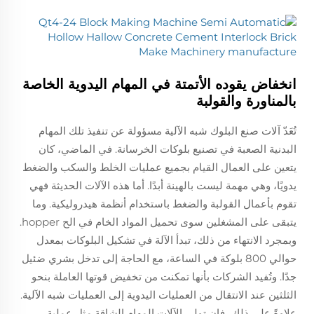
انخفاض يقوده الأتمتة في المهام اليدوية الخاصة
بالمناورة والقولبة
تُعَدّ آلات صنع البلوك شبه الآلية مسؤولة عن تنفيذ تلك المهام
البدنية الصعبة في تصنيع بلوكات الخرسانة. في الماضي، كان
يتعين على العمال القيام بجميع عمليات الخلط والسكب والضغط
يدويًا، وهي مهمة ليست بالهينة أبدًا. أما هذه الآلات الحديثة فهي
تقوم بأعمال القولبة والضغط باستخدام أنظمة هيدروليكية. وما
يتبقى على المشغلين سوى تحميل المواد الخام في الح hopper.
وبمجرد الانتهاء من ذلك، تبدأ الآلة في تشكيل البلوكات بمعدل
حوالي 800 بلوكة في الساعة، مع الحاجة إلى تدخل بشري ضئيل
جدًا. وتُفيد الشركات بأنها تمكنت من تخفيض قوتها العاملة بنحو
الثلثين عند الانتقال من العمليات اليدوية إلى العمليات شبه الآلية.
علاوةً على ذلك، فإن تولي الآلات المهام الشاقة مثل عملية