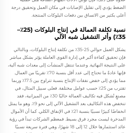
الضغط يؤدي إلى تقليل الإصابات في مكان العمل وتحقيق درجة
أعلى بكثير من الاتساق بين دفعات البلوكات المنتجة.
نسبة تكلفة العمالة في إنتاج البلوكات (25٪–
35٪) وأثر التشغيل شبه الآلي
يشكل العمل حوالي 25-35٪ من تكلفة إنتاج البلوكات، وبالتالي
فإن تحقيق كفاءة أكبر في إدارة القوى العاملة يؤثر بشكل مباشر
على النتيجة النهائية. وعندما تنتقل المنشآت إلى معدات شبه آلية،
فإنها عادةً ما تحتاج إلى عدد أقل بنسبة 70٪ تقريبًا من العمال.
مما يؤدي إلى خفض نفقات الإنتاج بنسبة تتراوح بين 17.5٪ وربما
تقترب من 25٪ حسب عوامل مختلفة. فعلى سبيل المثال، في
مصنعٍ تُشكل فيه تكاليف العمالة حاليًا 30٪ من الميزانية، فقد
تنخفض هذه التكاليف بعد التشغيل الآلي إلى نحو 9٪. وهو ما يمثل
انخفاضًا كبيرًا نسبيًا بنسبة 21٪ في الإنفاق الكلي. كما أن الأموال
المدخرة ليست مجرد فرق بسيط. فمعظم الشركات تبدأ في رؤية
عائد استثمارها خلال 12 إلى 18 شهرًا، وهي فترة سريعة نسبيًا