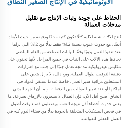
الأوتوماتيكية في الإنتاج الصغير النطاق
الحفاظ على جودة وثبات الإنتاج مع تقليل
مدخلات العمالة
تُنتج الآلات شبه الآلية كتلًا تكون كثيفة جدًا ودقيقة من حيث الأبعاد
أيضًا، مع حدوث عيوب بنسبة 1.2% فقط بدلًا من 12% التي نراها
عند تنفيذ العمل يدويًا وفقًا لبيانات الصناعة من العام الماضي.
تحافظ هذه الآلات على الثبات في جميع المراحل لأنها تحتوي على
مكابس هيدروليكية مدمجة تعمل جنبًا إلى جنب مع اهتزازات
دقيقة التوقيت طوال العملية. ومع ذلك، لا يزال يتعين على
المشغلين مراقبة سير العمل، خاصة عندما تستقر المواد في
أماكنها أو عند تغيير القوالب بين الدفعات. وبما أن الجهد البدني
الشاق أصبح أقل الآن، فإن العمال لا يشعرون بالإرهاق بسرعة، ما
يعني حدوث أخطاء أقل نتيجة التعب. ويفضلون قضاء وقت أطول
في فحص المشكلات المتعلقة بالجودة بدلًا من قضاء اليوم كله في
العمل الفعلي للقوالب.