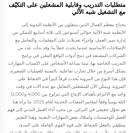
متطلبات التدريب وقابلية المشغلين على التكيّف
مع التشغيل شبه الآلي
يحتاج معظم العمال الذين ينتقلون من الأنظمة اليدوية إلى
الأنظمة شبه الآلية حوالي أسبوعين إلى ثلاثة أسابيع للتمكن من
إدارة سير العمل، وإجراء تعديلات على المعلمات، والتعامل مع
الإصلاحات الأساسية عندما يحدث خطأ ما. وقد بدأت عدد من
الشركات المصنعة في دمج أدوات الواقع المعزز في برامج
التدريب الخاصة بها، مما يساعد الأشخاص على اكتساب المهارات
بشكل أسرع من خلال تجارب تفاعلية. بالنسبة للعمليات الصغيرة،
فإن هذا النوع من المرونة يُحدث فرقاً كبيراً في الحفاظ على
المرونة. ويمكن الآن للمشغلين التعامل مع عدة آلات في وقت
واحد مع الالتزام بأهداف الإنتاج التي تتراوح بين 4,000 و12,000
كتلة يومياً وفقاً لمعايير المعدات الحديثة لعام 2025. ما نراه هنا
هو تحوّل حقيقي في التركيز، من مجرد أداء العمل البدني إلى فهم
أفضل للوجستيات وامتلاك بعض المهارات التقنية. وهذا التغيير
منطقي بالفعل للحفاظ على قوة القوى العاملة على المدى
الطويل بدلاً من استنزاف الأشخاص من خلال رفع الأحمال الثقيلة