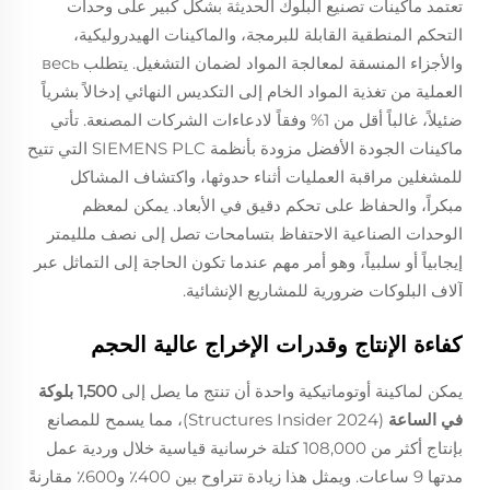
تعتمد ماكينات تصنيع البلوك الحديثة بشكل كبير على وحدات
التحكم المنطقية القابلة للبرمجة، والماكينات الهيدروليكية،
والأجزاء المنسقة لمعالجة المواد لضمان التشغيل. يتطلب весь
العملية من تغذية المواد الخام إلى التكديس النهائي إدخالاً بشرياً
ضئيلاً، غالباً أقل من 1% وفقاً لادعاءات الشركات المصنعة. تأتي
ماكينات الجودة الأفضل مزودة بأنظمة SIEMENS PLC التي تتيح
للمشغلين مراقبة العمليات أثناء حدوثها، واكتشاف المشاكل
مبكراً، والحفاظ على تحكم دقيق في الأبعاد. يمكن لمعظم
الوحدات الصناعية الاحتفاظ بتسامحات تصل إلى نصف ملليمتر
إيجابياً أو سلبياً، وهو أمر مهم عندما تكون الحاجة إلى التماثل عبر
آلاف البلوكات ضرورية للمشاريع الإنشائية.
كفاءة الإنتاج وقدرات الإخراج عالية الحجم
يمكن لماكينة أوتوماتيكية واحدة أن تنتج ما يصل إلى
1,500 بلوكة
في الساعة
(Structures Insider 2024)، مما يسمح للمصانع
بإنتاج أكثر من 108,000 كتلة خرسانية قياسية خلال وردية عمل
مدتها 9 ساعات. ويمثل هذا زيادة تتراوح بين 400٪ و600٪ مقارنةً