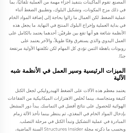
المصنع. تقوم الماكينات بتنفيذ أجزاء مهمة من العملية تلقائيًا، بما
في ذلك مزج المكونات، وتشكيل البلوك، وتطبيق الضغط أثناء
عملية الضغط. لكن العمال ما زالوا بحاجة إلى إضافة المواد الخام
في بداية العملية وإخراج البلوك المنتج في النهاية. ما يجعل هذه
الأنظمة شائعة هو أنها تقع بين طرفيْن: أحدهما يعتمد بالكامل على
العمل اليدوي والذي يستغرق وقتًا طويلاً، والآخر يعتمد على
روبوتات باهظة الثمن تؤدي كل المهام لكن تكلفتها الأولية مرتفعة
جدًا.
الميزات الرئيسية وسير العمل في الأنظمة شبه
الآلية
يعتمد معظم هذه الآلات على الضغط الهيدروليكي لجعل الكتل
كثيفة ومتجانسة، بينما تُخلص الاهتزازات الميكانيكية من الفقاعات
الهوائية للحصول على نتائج أفضل في التماسك. يبدأ دور المشغل
بإدخال المواد الخام في المغذي، ثم ينتظر بينما تأخذ الآلة زمام
المبادرة في عملية التشكيل وتبدأ الكتل في مرحلة التصلب.
وبحسب ما ذكرته مجلة Structures Insider السنة الماضية،