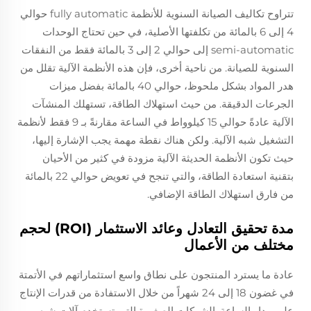
تتراوح تكاليف الصيانة السنوية للأنظمة fully automatic حوالي
4 إلى 6 بالمائة من تكلفتها الأصلية، في حين تحتاج الوحدات
semi-automatic إلى حوالي 2 إلى 3 بالمائة فقط من النفقات
السنوية للصيانة. من ناحية أخرى، فإن هذه الأنظمة الآلية تقلل من
هدر المواد بشكل ملحوظ، حوالي 40 بالمائة بفضل ميزات
الجرعات الدقيقة. من حيث استهلاك الطاقة، تستهلك المنشآت
الآلية عادةً حوالي 15 كيلوواط في الساعة مقارنةً بـ 9 فقط لأنظمة
التشغيل شبه الآلية. ولكن هناك نقطة مهمة يجب الإشارة إليها،
حيث تكون الأنظمة الحديثة الآلية مزودة في كثير من الأحيان
بتقنية استعادة الطاقة، والتي تنجح في تعويض حوالي 22 بالمائة
من فارق استهلاك الطاقة الإضافي.
مدة تحقيق التعادل وعائد الاستثمار (ROI) لحجم
مختلف من الأعمال
عادة ما يسترد المنتجون على نطاق واسع استثماراتهم في الأتمتة
في غضون 18 إلى 24 شهراً من خلال الاستفادة من قدرات الإنتاج
على مدار الساعة. الشركات الصغيرة التي تستخدم آلات شبه