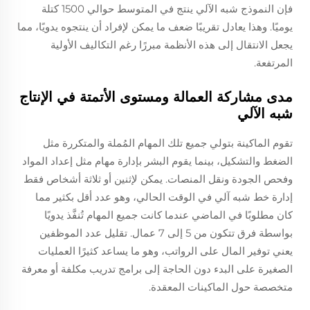
فإن النموذج شبه الآلي ينتج في المتوسط حوالي 1500 كتلة
يوميًا. وهذا يعادل تقريبًا ضعف ما يمكن لإفراد أن ينتجوه يدويًا، مما
يجعل الانتقال إلى هذه الأنظمة مبررًا رغم التكاليف الأولية
المرتفعة.
مدى مشاركة العمالة ومستوى الأتمتة في الإنتاج
شبه الآلي
تقوم الماكينة بتولي جميع تلك المهام المُملة والمتكررة مثل
الضغط والتشكيل، بينما يقوم البشر بإدارة مهام مثل إعداد المواد
وفحص الجودة ونقل المنصات. يمكن لإثنين أو ثلاثة أشخاص فقط
إدارة خط شبه آلي في الوقت الحالي، وهو عدد أقل بكثير مما
كان مطلوبًا في الماضي عندما كانت جميع المهام تُنفَّذ يدويًا
بواسطة فرق تتكون من 5 إلى 7 عمال. تقليل عدد الموظفين
يعني توفير المال على الرواتب، وهو ما يساعد كثيرًا العمليات
الصغيرة على البدء دون الحاجة إلى برامج تدريب مكلفة أو معرفة
متخصصة حول الماكينات المعقدة.