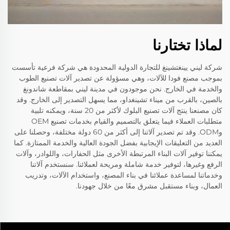
لماذا تختارنا
شركة ليني يينغتشينغ للتجارة الدولية المحدودة هي شركة فرعية تأسست
بموجب مصنع فودا للآلات، وهي مسؤولة عن تصدير آلات تصنيع الطوب
والخدمة في الخارج. نحن موجودون في مدينة ليني بمقاطعة شاندونغ
بالصين، بالقرب من ميناء تشينغداو، مما يسهل التصدير إلى الخارج. وقد
كان مصنعنا ينتج آلات تصنيع البلوك لأكثر من 20 سنة، ويمكنه تلبية
متطلبات العملاء فيما يتعلق بالتصميم والقيام بخدمات تصنيع OEM
وODM. وقد تم تصدير آلاتنا إلى أكثر من 60 دولة مختلفة، وحصلنا على
العديد من التعليقات الإيجابية بفضل الجودة العالية والخدمة الممتازة. كما
يمكننا توفير آلات البناء المرتبطة الأخرى مثل الحفارات، واللوادر، وآلات
الرفع وغيرها، لتوفير خدمة شاملة ومريحة لعملائنا. سنستخدم آلاتنا
وخدماتنا لمساعدة عملائنا في بناء المصنع، واستخدام الآلات، وتدريب
العمال، وبناء مستقبل مشرق معًا من خلال جهودنا.