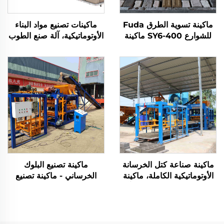
ماكينة تسوية الطرق Fuda
ماكينات تصنيع مواد البناء
للشوارع SY6-400 ماكينة
الأوتوماتيكية، آلة صنع الطوب
طباعة الطرق في الصين
الخرساني، خط إنتاج الطوب
ماكينة تسوية الطوب
الأسمنتي المتشابك
التشابكي لبناء الطرق بطول
الهيدروليكي
6*1.8*1.8 متر
ماكينة صناعة كتل الخرسانة
ماكينة تصنيع البلوك
الأوتوماتيكية الكاملة، ماكينة
الخرساني - ماكينة تصنيع
القولبة البلوكية QT8-15، آلة
الطوب من الرماد الطائر
صنع الطوب
المُلتحم - السعر للبيع - آلة
تصنيع الطوب (Machine
De Parpaing)