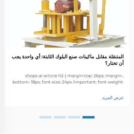
المتنقلة مقابل ماكينات صنع البلوك الثابتة: أي واحدة يجب
أن تختار؟
.shops-ai-article h2 { margin-top: 26px; margin-
bottom: 18px; font-size: 24px !important; font-weight:
600; line-height: normal; } .shops-ai-article h3 {
margin-top: 26px; margin-bottom: 18px; font-size:
عرض المزيد
20px !important; ...