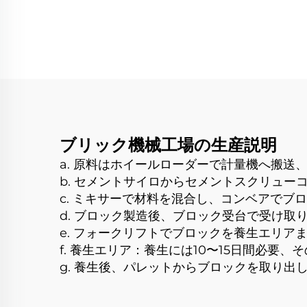
路印刷機 建設工事 イン
圧式
ターロッキング煉瓦舗装
グ
6*1.8*1.8m
ブリック機械工場の生産説明
a. 原料はホイールローダーで計量機へ搬送
b. セメントサイロからセメントスクリュー
c. ミキサーで材料を混合し、コンベアでブ
d. ブロック製造後、ブロック受台で受け取
e. フォークリフトでブロックを養生エリア
f. 養生エリア：養生には10〜15日間必要
g. 養生後、パレットからブロックを取り