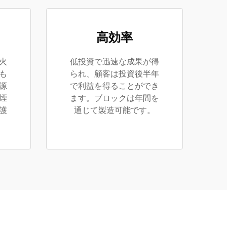
高効率
火
低投資で迅速な成果が得
も
られ、顧客は投資後半年
源
で利益を得ることができ
煙
ます。ブロックは年間を
護
通じて製造可能です。
。