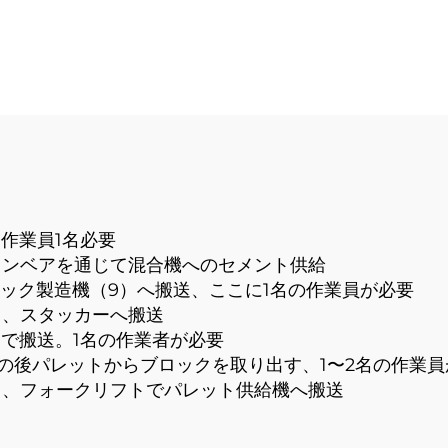
インターロッキン
成形機 Qt8-15 
セメント煉瓦生産ラ
機
イン
、作業員1名必要
コンベアを通じて混合機へのセメント供給
ロック製造機（9）へ搬送、ここに1名の作業員が必要
り、スタッカーへ搬送
まで搬送。1名の作業者が必要
、その後パレットからブロックを取り出す、1〜2名の作業
出し、フォークリフトでパレット供給機へ搬送