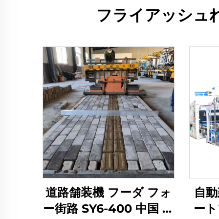
フライアッシュれ
道路舗装機 フーダ フォ
自動
ー街路 SY6-400 中国 道
ート