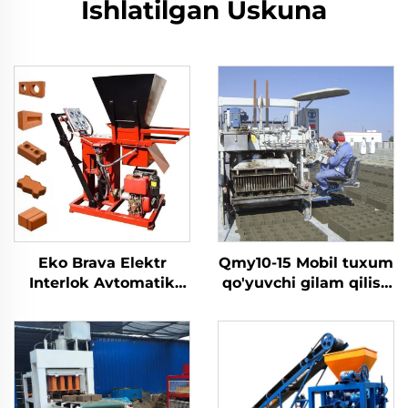
Ishlatilgan Uskuna
Eko Brava Elektr
Qmy10-15 Mobil tuxum
Interlok Avtomatik
qo'yuvchi gilam qilish
Gildirakli Gips Qurilma
mashinasi Qulflash
Gidravlik Press Blok
qiluvchi Beton
Tashkil Qilish Uchun
Harakatlanuvchi
Ekologik Elektr
Avtomatik Blok
Interlokli
mashina qilish
mashinasi