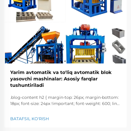
Yarim avtomatik va to'liq avtomatik blok
yasovchi mashinalar: Asosiy farqlar
tushuntiriladi
.blog-content h2 { margin-top: 26px; margin-bottom:
18px; font-size: 24px !important; font-weight: 600; line-
height: normal; } .blog-content h3 { margin-top: 26px;
margin-bottom: 18px; font-size: 20px !important; font-
BATAFSIL KO'RISH
w...