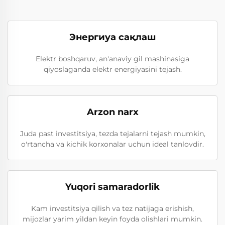
Энергиya сақлаш
Elektr boshqaruv, an'anaviy gil mashinasiga
qiyoslaganda elektr energiyasini tejash.
Arzon narx
Juda past investitsiya, tezda tejalarni tejash mumkin,
o'rtancha va kichik korxonalar uchun ideal tanlovdir.
Yuqori samaradorlik
Kam investitsiya qilish va tez natijaga erishish,
mijozlar yarim yildan keyin foyda olishlari mumkin.