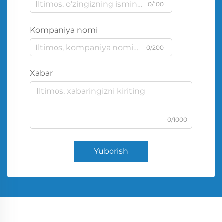
0/100
Kompaniya nomi
0/200
Xabar
0/1000
Yuborish