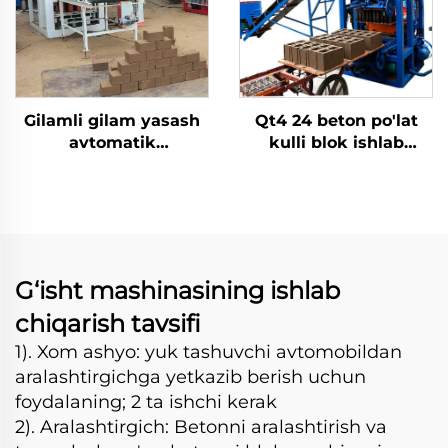
Gilamli gilam yasash
Qt4 24 beton po'lat
avtomatik
kulli blok ishlab
kompressiya tuproq
chiqarish mashinasi
qurilma yasash
Avtomatik qo'lda
mashinasi
g'isht shakllantirish
moslamalari Ishlab
chiqarish liniyasi
G‘isht mashinasining ishlab
chiqarish tavsifi
1). Xom ashyo: yuk tashuvchi avtomobildan
aralashtirgichga yetkazib berish uchun
foydalaning; 2 ta ishchi kerak
2). Aralashtirgich: Betonni aralashtirish va