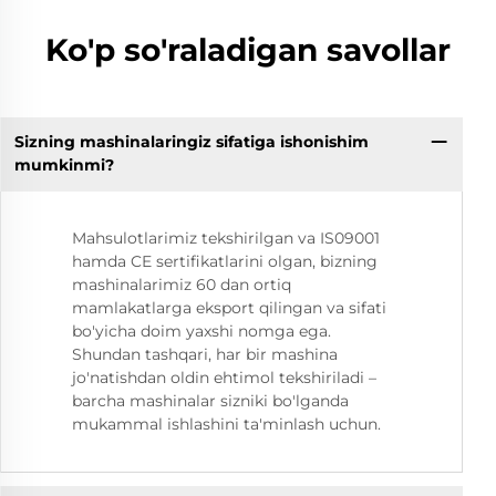
Ko'p so'raladigan savollar
Sizning mashinalaringiz sifatiga ishonishim
mumkinmi?
Mahsulotlarimiz tekshirilgan va IS09001
hamda CE sertifikatlarini olgan, bizning
mashinalarimiz 60 dan ortiq
mamlakatlarga eksport qilingan va sifati
bo'yicha doim yaxshi nomga ega.
Shundan tashqari, har bir mashina
jo'natishdan oldin ehtimol tekshiriladi –
barcha mashinalar sizniki bo'lganda
mukammal ishlashini ta'minlash uchun.