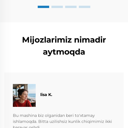
Mijozlarimiz nimadir
aytmoqda
lisa K.
Bu mashina biz olganidan beri to'xtamay
ishlamoqda. Bitta uzilishsiz kunlik chiqimimiz ikki
baravar oshdi.