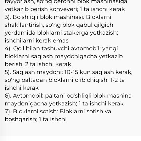
tayyorlash, so'ng betonni blok mashinasiga
yetkazib berish konveyeri; 1 ta ishchi kerak
3). Bo'shliqli blok mashinasi: Bloklarni
shakllantirish, so'ng blok qabul qilgich
yordamida bloklarni stakerga yetkazish;
ishchilarni kerak emas
4). Qo'l bilan tashuvchi avtomobil: yangi
bloklarni saqlash maydonigacha yetkazib
berish; 2 ta ishchi kerak
5). Saqlash maydoni: 10-15 kun saqlash kerak,
so'ng paltadan bloklarni olib chiqish; 1-2 ta
ishchi kerak
6). Avtomobil: paltani bo'shliqli blok mashina
maydonigacha yetkazish; 1 ta ishchi kerak
7). Bloklarni sotish: Bloklarni sotish va
boshqarish; 1 ta ishchi