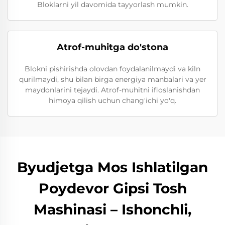
Bloklarni yil davomida tayyorlash mumkin.
Atrof-muhitga do'stona
Blokni pishirishda olovdan foydalanilmaydi va kiln
qurilmaydi, shu bilan birga energiya manbalari va yer
maydonlarini tejaydi. Atrof-muhitni ifloslanishdan
himoya qilish uchun chang'ichi yo'q.
Byudjetga Mos Ishlatilgan
Poydevor Gipsi Tosh
Mashinasi – Ishonchli,