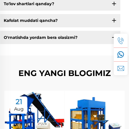
To'lov shartlari qanday?
Kafolat muddati qancha?
O'rnatishda yordam bera olasizmi?
ENG YANGI BLOGIMIZ
21
Aug