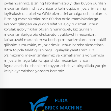
joylashganmiz. Bizning fabrikamiz 20 yildan buyon qurilish
mexanizmlarini ishlab chiqarib kelmoqda, mijozlarimizning
loyihalash talablari va ODM xizmatini amalga oshira olamiz.
Bizning mexanizmlarimiz 60 dan ortiq mamlakatlarga
eksport qilingan va yuqori sifat va ajoyib xizmat uchun
ko'plab ijobiy fikrlar olgan. Shuningdek, biz qurilish
mexanizmlariga oid ekskavator, yuklovchi mexanizm,
ko'taruvchi mexanizm va boshqa mexanizmlarni ham taklif
qilishimiz mumkin, mijozlarimiz uchun barcha xizmatlarni
bitta to'pda taklif qilish orqali qulaylik yaratamiz. Biz
o'zimizning mexanizmlarimiz va xizmatlarimiz yordamida
mijozlarimizga fabrika qurishda, mexanizmlardan
foydalanishda, ishchilarni tayyorlashda va birgalikda yorqin
kelajak yaratishda yordam beramiz.