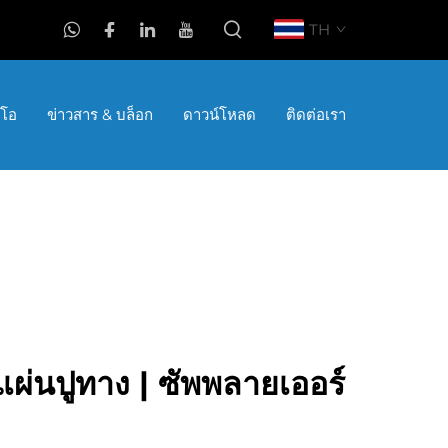
TH
ีโอ
ข่าวสาร & บล็อก
ดาวน์โหลด
ติดต่อเรา
ำแผ่นปูทาง | ซัพพลายเออร์