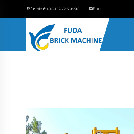
โทรศัพท์:
+86-15263979996
อีเมล: