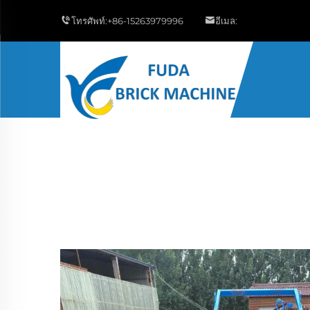
โทรศัพท์:
+86-15263979996
อีเมล: