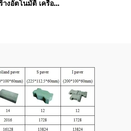
ร้างอัตโนมัติ เครื่อง
อิฐบล็อก Qt10-15
นมัติแบบเต็มรูปแบบ