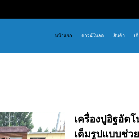
หน้าแรก
ดาวน์โหลด
สินค้า
เก
เครื่องปูอิฐอัต
เต็มรูปแบบช่ว