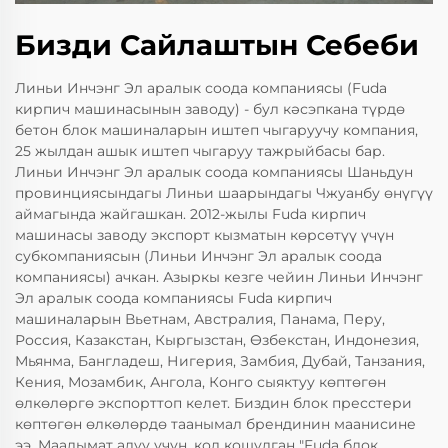
Бизди Сайлаштын Себеби
Линьи Инчэнг Эл аралык соода компаниясы (Fuda
кирпич машинасынын заводу) - бул кәсэпкана түрдө
бетон блок машиналарын иштеп чыгаруучу компания,
25 жылдан ашык иштеп чыгаруу тажрыйбасы бар.
Линьи Инчэнг Эл аралык соода компаниясы Шаньдун
провинциясындагы Линьи шаарындагы Чжуанбу өнүгүү
аймагында жайгашкан. 2012-жылы Fuda кирпич
машинасы заводу экспорт кызматын көрсөтүү үчүн
субкомпаниясын (Линьи Инчэнг Эл аралык соода
компаниясы) ачкан. Азыркы кезге чейин Линьи Инчэнг
Эл аралык соода компаниясы Fuda кирпич
машиналарын Вьетнам, Австралия, Панама, Перу,
Россия, Казакстан, Кыргызстан, Өзбекстан, Индонезия,
Мьянма, Бангладеш, Нигерия, Замбия, Дубай, Танзания,
Кения, Мозамбик, Ангола, Конго сыяктуу көптөгөн
өлкөлөргө экспорттоп келет. Биздин блок пресстери
көптөгөн өлкөлөрдө таанымал брендинин маанисине
ээ. Маалымат алуу үчүн, кол кошулган "Fuda блок