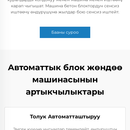
карап чыгышат. Машина бетон блоктордун сенсиз
иштөөчү өндүрүшүнө жылдар бою сенсиз иштейт.
Бааны суроо
Автоматтык блок жөндөө
машинасынын
артыкчылыктары
Толук Автоматташтыруу
Эмгек күчүнө чыгымдар төмөндөйт, өндүрүштүн