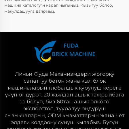
машина каталогу"н карап чыгыңыз. Кызыгуу болсо,
макулдашууга даярмыз.
Линьи Фуда Механизмдери жогорку
сапаттуу бетон жана кыл блок
машиналарын глобалдык курулуш кереге
үчүн өндүрөт. 20 жылдан ашык тажрыйбага
ээ болуп, биз 60тан ашык өлкөгө
экспорттоп, тууралуу өндүрүш
сызыкчаларын, ODM кызматтарын жана чет
элдеги колдоону сунуш кылабыз. Бүгүн