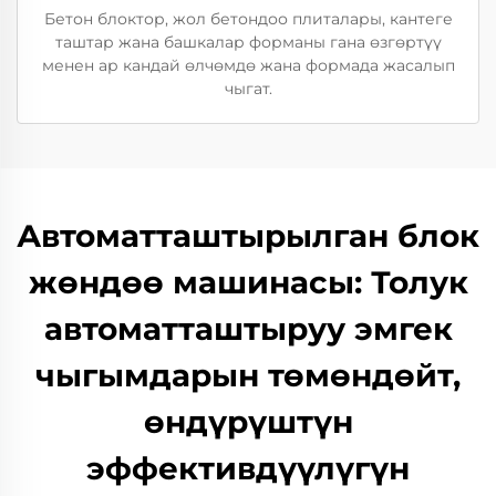
Бетон блоктор, жол бетондоо плиталары, кантеге
таштар жана башкалар форманы гана өзгөртүү
менен ар кандай өлчөмдө жана формада жасалып
чыгат.
Автоматташтырылган блок
жөндөө машинасы: Толук
автоматташтыруу эмгек
чыгымдарын төмөндөйт,
өндүрүштүн
эффективдүүлүгүн