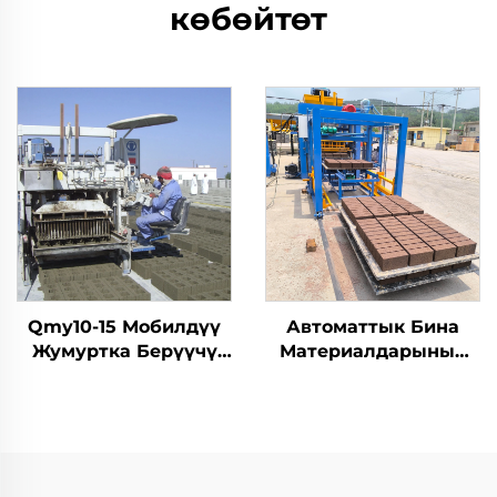
көбөйтөт
Qmy10-15 Мобилдүү
Автоматтык Бина
Жумуртка Берүүчү
Материалдарынын
Кызылча
Машиналары Qt10-15
Машинелери
Толук Автоматтык
Байланыштуу
Блок Кызылча
Бетонду
Жасоочу Машина
Кыймылдатуучу