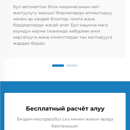
Бул автоматтык блок машинасынын көп
жактуулугу жакшы! Формаларды алмаштыруу
менен ар кандай блоктор, плита жана
бордюрлерди жасай алат. Бул машина мага
өзүмдүн көрмө тизмемде көбүрөөк өнім
көрсөтүүгө жана клиенттерди таң калтырууга
жардам берди.
Бесплатный расчёт алуу
Биздин өкүлдөрүбүз сиз менен жакын арада
байланышат.