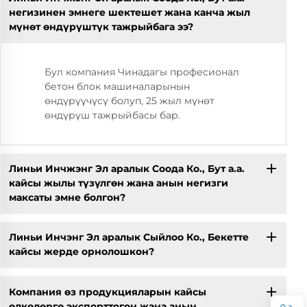
негизинен эмнеге шектешет жана канча жыл
мүнөт өндүрүштүк тажрыйбага ээ?
Бул компания Чинадагы професионал
бетон блок машиналарынын
өндүрүүчүсү болуп, 25 жыл мүнөт
өндүрүш тажрыйбасы бар.
Линьи Инчжэнг Эл аралык Соода Ко., Бут а.а.
кайсы жылы түзүлгөн жана анын негизги
максаты эмне болгон?
Линьи Инчэнг Эл аралык Сыйлоо Ко., Бекетте
кайсы жерде орнолошкон?
Компания өз продукцияларын кайсы
өлкөлөргө экспорттогон жана анын