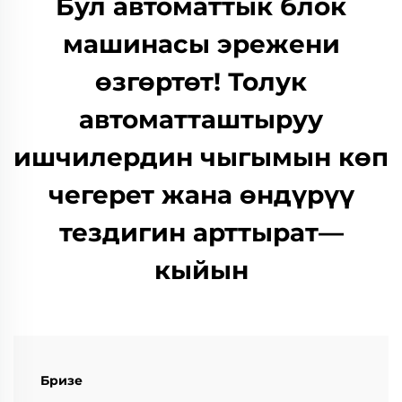
Бул автоматтык блок
машинасы эрежени
өзгөртөт! Толук
автоматташтыруу
ишчилердин чыгымын көп
чегерет жана өндүрүү
тездигин арттырат—
кыйын
Бризе