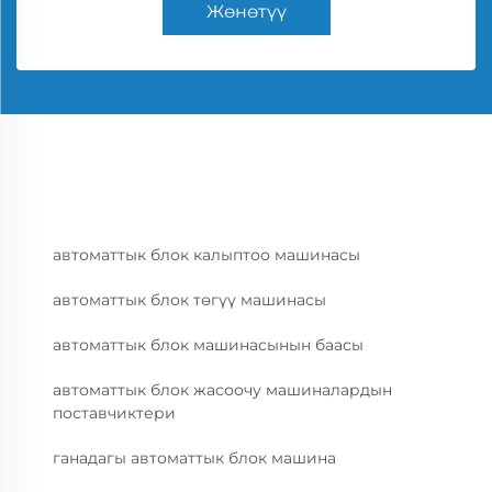
Жөнөтүү
автоматтык блок калыптоо машинасы
автоматтык блок төгүү машинасы
автоматтык блок машинасынын баасы
автоматтык блок жасоочу машиналардын
поставчиктери
ганадагы автоматтык блок машина