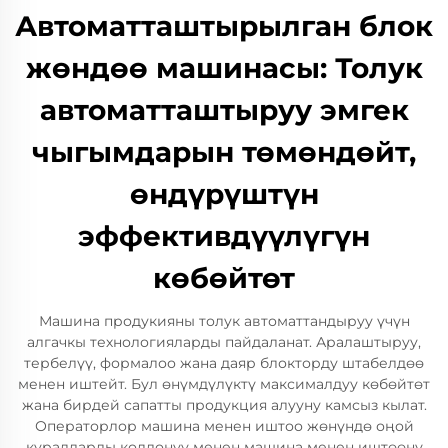
Автоматташтырылган блок
жөндөө машинасы: Толук
автоматташтыруу эмгек
чыгымдарын төмөндөйт,
өндүрүштүн
эффективдүүлүгүн
көбөйтөт
Машина продукияны толук автоматтандыруу үчүн
алгачкы технологияларды пайдаланат. Аралаштыруу,
тербелүү, формалоо жана даяр блокторду штабелдөө
менен иштейт. Бул өнүмдүлүктү максималдуу көбөйтөт
жана бирдей сапатты продукция алууну камсыз кылат.
Операторлор машина менен иштоо жөнүндө оңой
куралдарды колдонуу менен машина менен иштөөнү