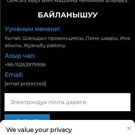
сенсиз кыргынч машина чечимин алыңыз.
БАЙЛАНЫШУУ
Уунанын мекени:
Кытай, Шаньдын провинциясы, Лини шаары, Ина
айылы, Жуаньбу району.
Азыр чал:
+86-15263979996
Email:
[email protected]
We value your privacy