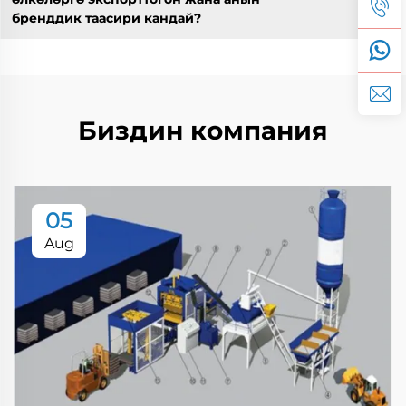
бренддик таасири кандай?
Биздин компания
05
Aug