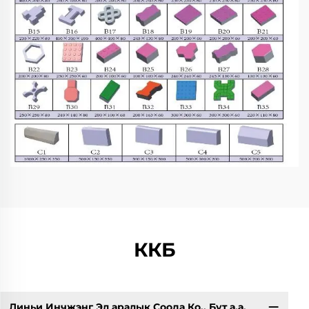
ККБ
Линьи Инчжэнг Эл аралык Соода Ко., Бут а.а.