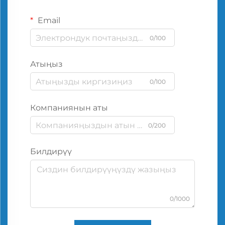
Email
0/100
Атыңыз
0/100
Компаниянын аты
0/200
Билдирүү
0/1000