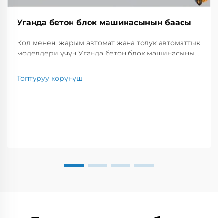
Уганда бетон блок машинасынын баасы
Кол менен, жарым автомат жана толук автоматтык
моделдери үчүн Уганда бетон блок машинасынын
жаңыртылган бааларын карап чыгыңыз. Өндүрүш
көлөмүн, бренддерди жана чыгымдарды
Топтуруу көрүнүш
салыштырыңыз, иштеги иштеги иштөөнүнгү эң
жакшы вариантты табыңыз.