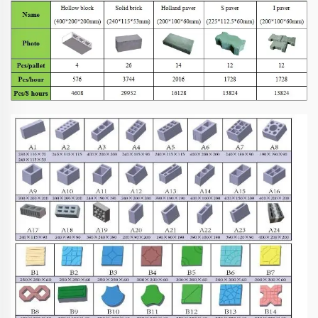
Автоматтык Блок
Көмүр Жасоо
Машинеси