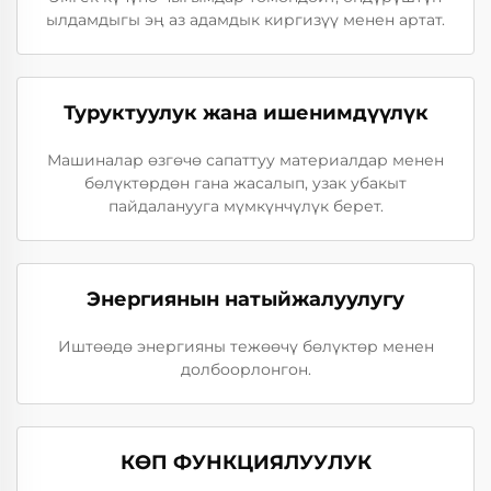
ылдамдыгы эң аз адамдык киргизүү менен артат.
Туруктуулук жана ишенимдүүлүк
Машиналар өзгөчө сапаттуу материалдар менен
бөлүктөрдөн гана жасалып, узак убакыт
пайдаланууга мүмкүнчүлүк берет.
Энергиянын натыйжалуулугу
Иштөөдө энергияны тежөөчү бөлүктөр менен
долбоорлонгон.
КӨП ФУНКЦИЯЛУУЛУК