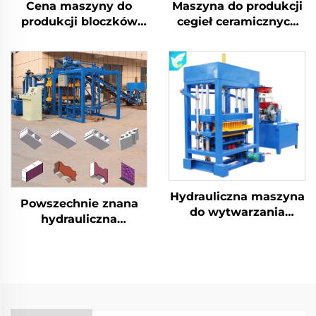
Cena maszyny do
Maszyna do produkcji
produkcji bloczków
cegieł ceramicznych
betonowych z
Interlock Interlocking
napędem diesla
z betonu
Maszyna do
komórkowego
wytwarzania cegieł
Automatyczna
ręcznie Interlocking
maszyna do produkcji
bloczków betonowych
w kształcie jajka
Hydrauliczna maszyna
Powszechnie znana
do wytwarzania
hydrauliczna
bloczków w
automatyczna
Botswanie, Gwarancja
maszyna cegłarska
Handlowa QT4-30,
QT4-15, maszyna do
silnik Diesla QT4-40,
produkcji pełnych
maszyna do produkcji
cegieł o wysokiej
bloczków
jakości