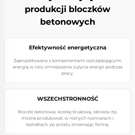
produkcji bloczków
betonowych
Efektywność energetyczna
Zaprojektowana z komponentami oszczędzającymi
energię w celu zmniejszenia zużycia energii podczas
pracy.
WSZECHSTRONNOŚĆ
Bloczki betonowe, kostkę brukową, obrzeża itp.
można produkować w różnych rozmiarach i
kształtach, po prostu zmieniając formę.