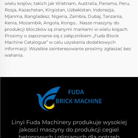
wielu krajów, takich jak Wietnam, Australia, Panama, Peru,
Rosja, Kazachstan, Kirgistan, Uzbekistan, Indonezja,
Mjanma, Bangladesz, Nigeria, Zambia, Dubaj, Tanzania,
Kenia, Mozambik, Angola, Kongo... Nasze maszyny do
produkcji bloczków są znanymi markami w wielu krajach.
Prosimy o zapoznanie się z załącznikiem „Fuda Block
Machine Catalogue” w celu uzyskania dodatkowych
informacji. Wszelkie zainteresowanie prosimy zgłaszać bez
wahania.
Linyi Fuda Machinery produkuje wysokiej
jakosci maszyny do produkcji cegiel
betonowych i glinianych dla potrzeb