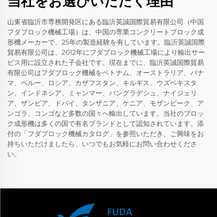
当社をお選びいただく理由
山東省臨沂市専務開発区にある臨沂英誠国際貿易有限公司（中国
フダブロック機械工場）は、中国の専業コンクリートブロック成
形機メーカーで、25年の製造経験を有しています。臨沂英誠国際
貿易有限公司は、2012年にフダブロック機械工場により輸出サー
ビス用に設立された子会社です。現在までに、臨沂英誠国際貿易
有限公司はフダブロック機械をベトナム、オーストラリア、パナ
マ、ペルー、ロシア、カザフスタン、キルギス、ウズベキスタ
ン、インドネシア、ミャンマー、バングラデシュ、ナイジェリ
ア、ザンビア、ドバイ、タンザニア、ケニア、モザンビーク、ア
ンゴラ、コンゴなど多数の国々へ輸出しています。当社のブロッ
ク成形機は多くの国で有名ブランドとして認知されています。添
付の「フダブロック機械カタログ」を参照いただき、ご興味をお
持ちいただけましたら、いつでもお気軽にお問い合わせくださ
い。