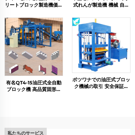
リートブロック製造機価格
式れんが製造機 機械 自動
インターロッキング手動ブ
産卵式コンクリートブロッ
ロック成型機
ク製造機
ボツワナでの油圧式ブロッ
有名QT4-15油圧式全自動
ク機械の取引 安全保証付
ブロック機 高品質固形煉
き QT4-30 ディーゼル
瓦製造機
QT4-40 中空ブロック製
造機 コンクリート砕石機
30KN
私たちのサービス