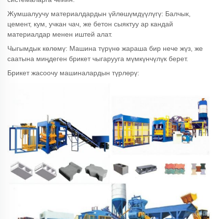
Жумшалуучу материалдардын үйлөшүмдүүлүгү: Балчык,
цемент, кум, учкан чач, же бетон сыяктуу ар кандай
материалдар менен иштей алат.
Чыгымдык көлөмү: Машина түрүнө жараша бир нече жүз, же
саатына миңдеген брикет чыгарууга мүмкүнчүлүк берет.
Брикет жасоочу машиналардын түрлөрү: