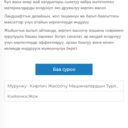
Күл жана өнөр жай калдыктары сыяктуу кайра иштетилген
материалдарды колдонуп эко-дружалуу кирпич жасоо.
Ландшафттык дизайнын, жол төшөөнүн же багыт-баагыттагы
максаттар үчүн атайын кирпичтерди өндүрүү.
Жыйынтык кылып айтканда, кирпич жасоочу машина современ
курулушта башкы каражат болуп саналат, ар кандай колдонуу
үчүн кирпичтерди эффективдүү, арзан баалуу жана кенен
көлөмдө өндүрүүгө мүмкүнчүлүк берет.
Баа суроо
Мурунку :
Кирпич Жасоочу Машиналардын Түрлөрү Кандай?
Кийинки:
Жок