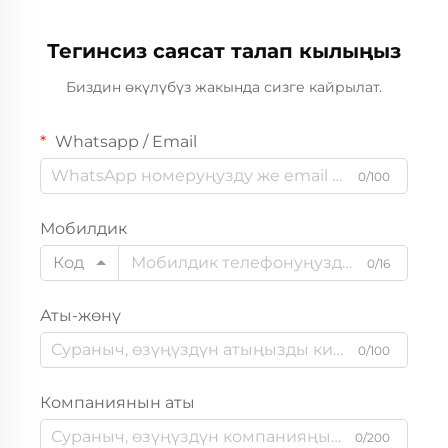
Тегинсиз саясат талап кылыңыз
Биздин өкүлүбүз жакында сизге кайрылат.
Whatsapp / Email
0/100
Мобилдик
Код
0/16
Аты-жөнү
0/100
Компаниянын аты
0/200