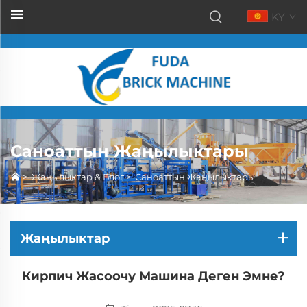
KY
Саноаттын Жаңылыктары
>
Жаңылыктар & Блог
>
Саноаттын Жаңылыктары
Жаңылыктар
Кирпич Жасоочу Машина Деген Эмне?