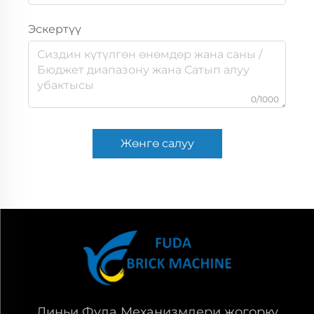
Эскертүү
0/1000
Жөнгө салуу
Линьи Фуда Механизмдери жогорку