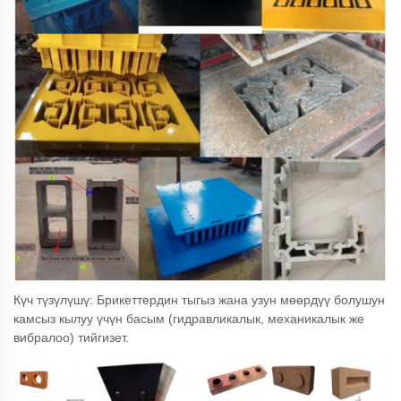
Күч түзүлүшү: Брикеттердин тыгыз жана узун мөөрдүү болушун
камсыз кылуу үчүн басым (гидравликалык, механикалык же
вибралоо) тийгизет.