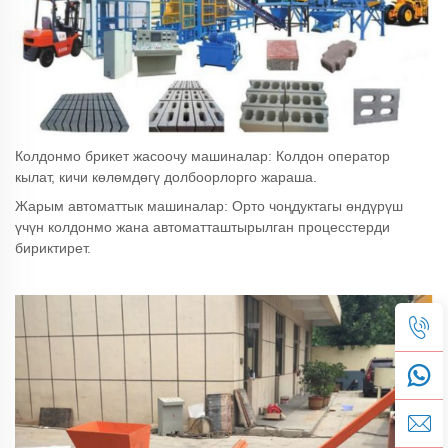
Колдонмо брикет жасоочу машиналар: Колдон оператор
кылат, кичи көлөмдөгү долбоорлорго жараша.
Жарым автоматтык машиналар: Орто чоңдуктагы өндүрүш
үчүн колдонмо жана автоматташтырылган процесстерди
бириктирет.