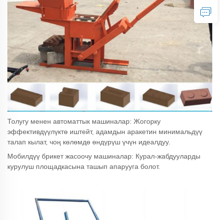
Толугу менен автоматтык машиналар: Жогорку
эффективдүүлүктө иштейт, адамдын аракетин минимальдүү
талап кылат, чоң көлөмдө өндүрүш үчүн идеалдуу.
Мобилдүү брикет жасоочу машиналар: Курал-жабдууларды
курулуш площадкасына ташып апарууга болот.