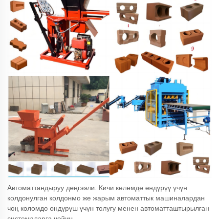
Автоматтандыруу деңгээли: Кичи көлөмдө өндүрүү үчүн
колдонулган колдонмо же жарым автоматтык машиналардан
чоң көлөмдө өндүрүш үчүн толугу менен автоматташтырылган
системаларга чейин.