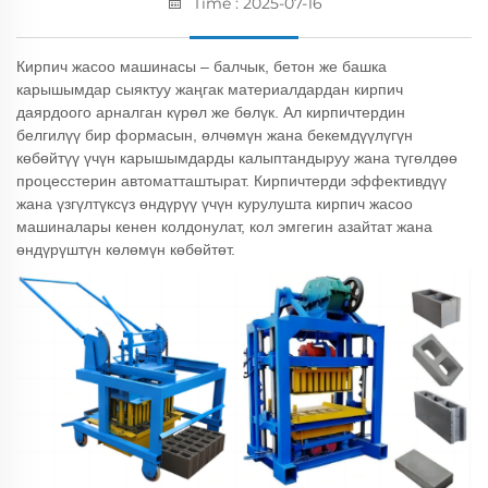
Time : 2025-07-16
Кирпич жасоо машинасы – балчык, бетон же башка
карышымдар сыяктуу жаңгак материалдардан кирпич
даярдоого арналган күрөл же бөлүк. Ал кирпичтердин
белгилүү бир формасын, өлчөмүн жана бекемдүүлүгүн
көбөйтүү үчүн карышымдарды калыптандыруу жана түгөлдөө
процесстерин автоматташтырат. Кирпичтерди эффективдүү
жана үзгүлтүксүз өндүрүү үчүн курулушта кирпич жасоо
машиналары кенен колдонулат, кол эмгегин азайтат жана
өндүрүштүн көлөмүн көбөйтөт.