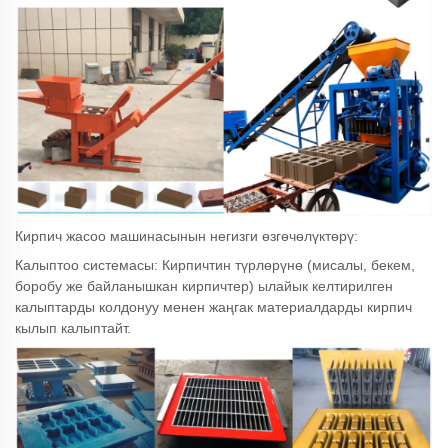
Кирпич жасоо машинасынын негизги өзгөчөлүктөрү:
Калыптоо системасы: Кирпичтин түрлөрүнө (мисалы, бекем,
боробу же байланышкан кирпичтер) ылайык келтирилген
калыптарды колдонуу менен жаңгак материалдарды кирпич
кылып калыптайт.