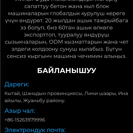
сапаттуу бетон жана кыл блок
машиналарын глобалдык курулуш кереге
үчүн өндүрөт. 20 жылдан ашык тажрыйбага
ээ болуп, биз 60тан ашык өлкөгө
экспорттоп, тууралуу өндүрүш
сызыкчаларын, ODM кызматтарын жана чет
элдеги колдоону сунуш кылабыз. Бүгүн
сенсиз кыргынч машина чечимин алыңыз.
БАЙЛАНЫШУУ
Дареги:
Кытай, Шаньдын провинциясы, Лини шаары, Ина
айылы, Жуаньбу району.
Азыр чал:
+86-15263979996
Электрондук почта: