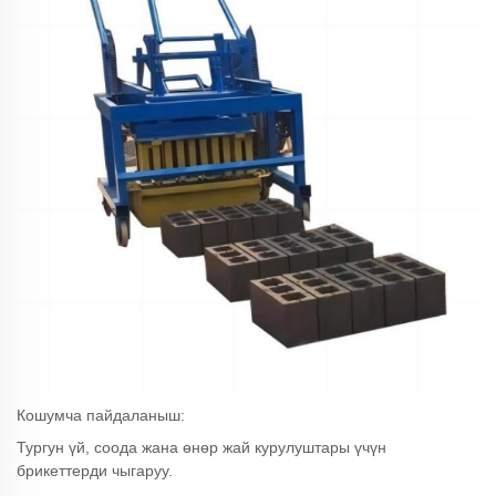
Кошумча пайдаланыш:
Тургун үй, соода жана өнөр жай курулуштары үчүн
брикеттерди чыгаруу.