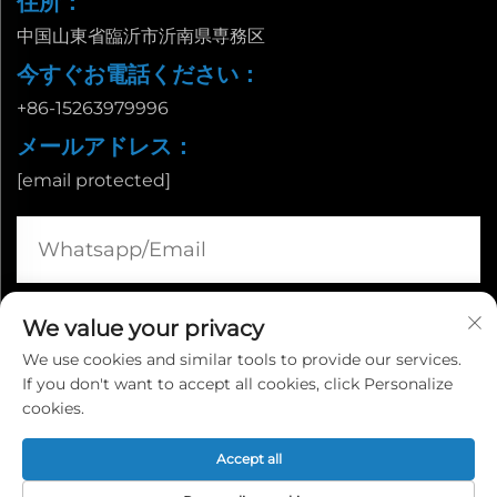
住所：
中国山東省臨沂市沂南県専務区
今すぐお電話ください：
+86-15263979996
メールアドレス：
[email protected]
We value your privacy
We use cookies and similar tools to provide our services.
If you don't want to accept all cookies, click Personalize
cookies.
© 2024 臨沂福達機械製造有限公司。全著作権を保有します。
Accept all