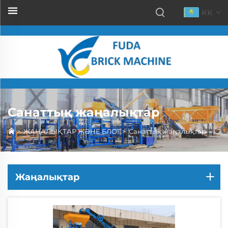
KK
Санаттық жаңалықтар
>
ЖАҢАЛЫҚТАР ЖӘНЕ БЛОГ
>
Санаттық жаңалықтар
Жаңалықтар