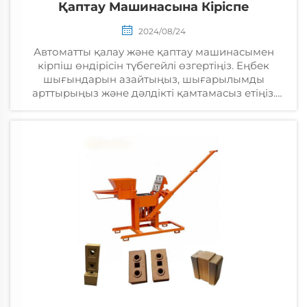
Қаптау Машинасына Кіріспе
2024/08/24
Автоматты қалау және қаптау машинасымен
кірпіш өндірісін түбегейлі өзгертіңіз. Еңбек
шығындарын азайтыңыз, шығарылымды
арттырыңыз және дәлдікті қамтамасыз етіңіз.
Қосымша ақпаратты біліңіз.