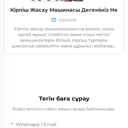
Кірпіш Жасау Машинасы Дегеніміз Не
2025/07/16
Кірпіш жасау машинасының не екенін, оның
қалай жұмыс істейтінін және оның негізгі
ерекшеліктерін біліңіз. Кірпіш түрлерін,
шикізатқа сәйкестігін және құрылыс жобалары
үшін пайдасын қарастырыңыз. Қосымша
ақпарат.
Тегін баға сұрау
Біздің өкіліміз сізбен жақын арада байланысады.
Whatsapp / Email