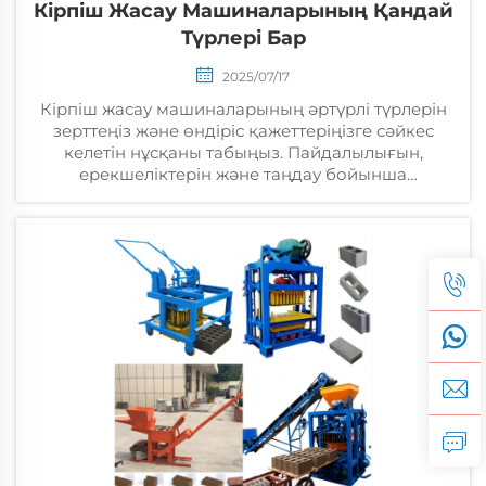
Кірпіш Жасау Машиналарының Қандай
Түрлері Бар
2025/07/17
Кірпіш жасау машиналарының әртүрлі түрлерін
зерттеңіз және өндіріс қажеттеріңізге сәйкес
келетін нұсқаны табыңыз. Пайдалылығын,
ерекшеліктерін және таңдау бойынша
кеңестерді қазір табыңыз.