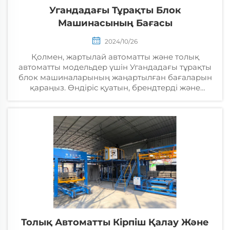
Угандадағы Тұрақты Блок
Машинасының Бағасы
2024/10/26
Қолмен, жартылай автоматты және толық
автоматты модельдер үшін Угандадағы тұрақты
блок машиналарының жаңартылған бағаларын
қараңыз. Өндіріс қуатын, брендтерді және
шығындарды салыстырыңыз, сіздің
кәсіпорыңыздың қажеттіліктеріне сәйкес ең
жақсы нұсқаны таңдаңыз.
Толық Автоматты Кірпіш Қалау Және