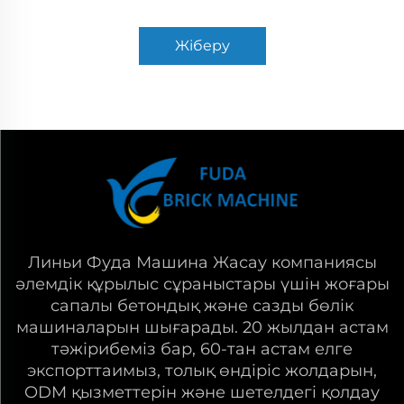
Жіберу
Линьи Фуда Машина Жасау компаниясы
әлемдік құрылыс сұраныстары үшін жоғары
сапалы бетондық және сазды бөлік
машиналарын шығарады. 20 жылдан астам
тәжірибеміз бар, 60-тан астам елге
экспорттаимыз, толық өндіріс жолдарын,
ODM қызметтерін және шетелдегі қолдау