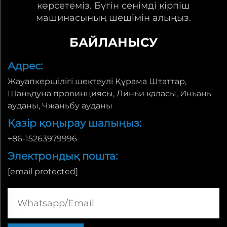
көрсетеміз. Бүгін сенімді кірпіш
машинасының шешімін алыңыз.
БАЙЛАНЫСУ
Адрес:
Жауапкершілігі шектеулі Құрама Штаттар,
Шаньдуна провинциясы, Линьи қаласы, Иньань
ауданы, Чжаньбу ауданы
Қазір қоңырау шалыңыз:
+86-15263979996
Электрондық пошта:
[email protected]