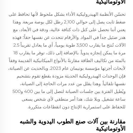
الأوتوماتيكية
تحسّن الأنظمة الهيدروليكية الأداء بشكل ملحوظ لأنها تحافظ على
ضغط ثابت يصل إلى حوالي 2,100 رطل لكل بوصة مربعة. وهذا
يعني أننا نحصل على كتل ذات كثافة عالية، ودقة في الأبعاد، مع
هدر ضئيل جداً في المواد. والأرقام تتحدث عن نفسها حقاً؛ فهذه
الآلات تُنتج ما يقارب 3,500 طوبة يومياً، أي ما يعادل تقريباً 2.5
مرة ما يمكن إنجازه يدوياً. بالإضافة إلى ذلك، توفر ما يقارب 18
بالمئة من تكاليف الطاقة مقارنةً بالأنواع الميكانيكية القديمة وفقاً
لأبحاث أجرتها مؤسسة بونيمان عام 2023. وبالحديث عن الصيانة،
فإن الوحدات الهيدروليكية الحديثة مزودة بقطع تقوم بتشحيم
نفسها تلقائياً. وهذا يقلل من عدد مرات الحاجة إلى الصيانة،
ويُطيل الفترة بين جلسات الصيانة لتصل إلى ما بين 400 و500
ساعة تشغيل. وبلا شك، هذا أمر منطقي لأي شخص يسعى
للحفاظ على استمرارية الإنتاج دون انقطاعات متكررة.
مقارنة بين آلات صنع الطوب اليدوية والشبه
الأوتوماتيكية