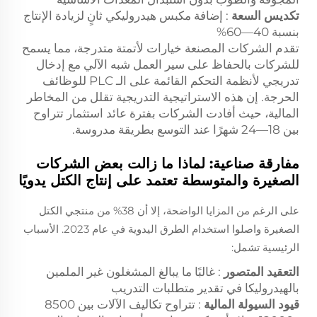
تكديس السعة
: إضافة مكبس هيدروليكي ثانٍ لزيادة الإنتاج
بنسبة 40—60%
تقدم الشركات المصنعة خيارات لأتمتة متدرجة، مما يسمح
للشركات بالحفاظ على سير العمل شبه الآلي مع إدخال
تدريجي لأنظمة التحكم القائمة على الـ PLC للوظائف
الحرجة. إن هذه الاستراتيجية التدريجية تقلل من المخاطر
المالية، حيث أفادت الشركات بفترة عائد استثمار تتراوح
بين 18—24 شهرًا عند التوسع بطريقة مدروسة.
مفارقة صناعية: لماذا ما زالت بعض الشركات
الصغيرة والمتوسطة تعتمد على إنتاج الكتل يدويًا
على الرغم من المزايا الواضحة، إلا أن 38% من منتجي الكتل
الصغيرة واصلوا استخدام الطرق اليدوية في عام 2023. الأسباب
الرئيسية تشمل:
التعقيد المتصور
: غالبًا ما يبالغ المشغلون غير الملمين
بالهيدروليكا في تقدير متطلبات التدريب
قيود السيولة المالية
: تتراوح تكاليف الآلات بين 8500