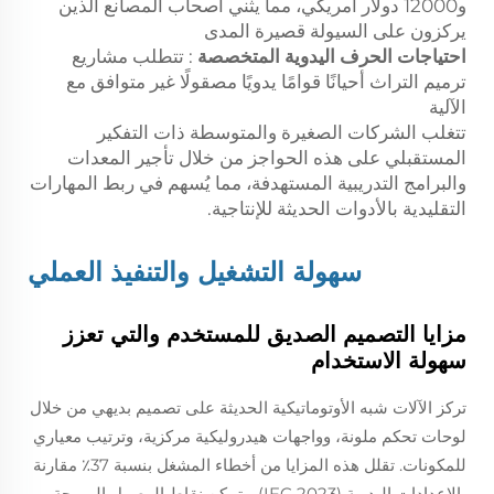
و12000 دولار أمريكي، مما يثني أصحاب المصانع الذين
يركزون على السيولة قصيرة المدى
احتياجات الحرف اليدوية المتخصصة
: تتطلب مشاريع
ترميم التراث أحيانًا قوامًا يدويًا مصقولًا غير متوافق مع
الآلية
تتغلب الشركات الصغيرة والمتوسطة ذات التفكير
المستقبلي على هذه الحواجز من خلال تأجير المعدات
والبرامج التدريبية المستهدفة، مما يُسهم في ربط المهارات
التقليدية بالأدوات الحديثة للإنتاجية.
سهولة التشغيل والتنفيذ العملي
مزايا التصميم الصديق للمستخدم والتي تعزز
سهولة الاستخدام
تركز الآلات شبه الأوتوماتيكية الحديثة على تصميم بديهي من خلال
لوحات تحكم ملونة، وواجهات هيدروليكية مركزية، وترتيب معياري
للمكونات. تقلل هذه المزايا من أخطاء المشغل بنسبة 37٪ مقارنة
بالإعدادات اليدوية (IFC 2023). وتمكن نقاط الوصول المريحة