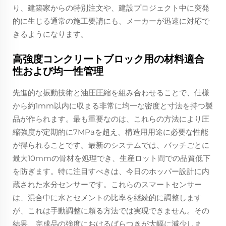
り、建築家からの特別注文や、建設プロジェクト中に突発
的に生じる通常の施工要請にも、メーカーが迅速に対応で
きるようになります。
高強度コンクリートブロック用の材料適合
性および均一性管理
先進的な振動技術と油圧圧縮を組み合わせることで、仕様
から約1mm以内に収まる非常に均一な密度と寸法を持つ製
品が作られます。最も重要なのは、これらの方法により圧
縮強度が定期的に7MPaを超え、構造用用途に必要な性能
が得られることです。最新のシステムでは、バッチごとに
最大10mmの骨材を処理でき、生産ロット間での品質低下
を防ぎます。特に注目すべきは、今日のホッパー設計に内
蔵された水分センサーです。これらのスマートセンサー
は、混合中に水とセメントの比率を継続的に調整します
が、これは手動調整に頼る方法では実現できません。その
結果、完成品の強度におけるばらつきが大幅に減少しま