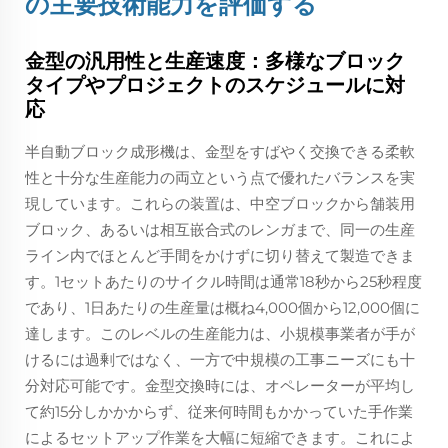
の主要技術能力を評価する
金型の汎用性と生産速度：多様なブロック
タイプやプロジェクトのスケジュールに対
応
半自動ブロック成形機は、金型をすばやく交換できる柔軟
性と十分な生産能力の両立という点で優れたバランスを実
現しています。これらの装置は、中空ブロックから舗装用
ブロック、あるいは相互嵌合式のレンガまで、同一の生産
ライン内でほとんど手間をかけずに切り替えて製造できま
す。1セットあたりのサイクル時間は通常18秒から25秒程度
であり、1日あたりの生産量は概ね4,000個から12,000個に
達します。このレベルの生産能力は、小規模事業者が手が
けるには過剰ではなく、一方で中規模の工事ニーズにも十
分対応可能です。金型交換時には、オペレーターが平均し
て約15分しかかからず、従来何時間もかかっていた手作業
によるセットアップ作業を大幅に短縮できます。これによ