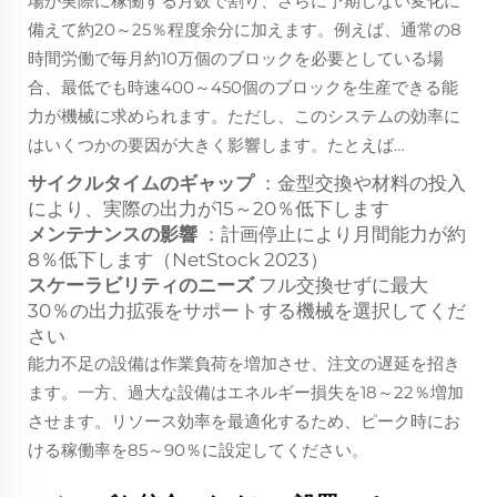
場が実際に稼働する月数で割り、さらに予期しない変化に
備えて約20～25％程度余分に加えます。例えば、通常の8
時間労働で毎月約10万個のブロックを必要としている場
合、最低でも時速400～450個のブロックを生産できる能
力が機械に求められます。ただし、このシステムの効率に
はいくつかの要因が大きく影響します。たとえば…
サイクルタイムのギャップ
：金型交換や材料の投入
により、実際の出力が15～20％低下します
メンテナンスの影響
：計画停止により月間能力が約
8％低下します（NetStock 2023）
スケーラビリティのニーズ
フル交換せずに最大
30％の出力拡張をサポートする機械を選択してくだ
さい
能力不足の設備は作業負荷を増加させ、注文の遅延を招き
ます。一方、過大な設備はエネルギー損失を18～22％増加
させます。リソース効率を最適化するため、ピーク時にお
ける稼働率を85～90％に設定してください。