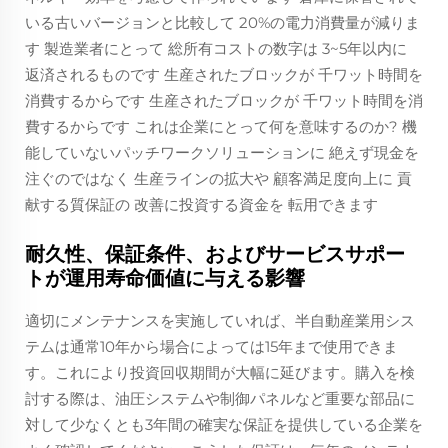
いる古いバージョンと比較して 20%の電力消費量が減りま
す 製造業者にとって 総所有コストの数字は 3~5年以内に
返済されるものです 生産されたブロックが 千ワット時間を
消費するからです 生産されたブロックが 千ワット時間を消
費するからです これは企業にとって何を意味するのか? 機
能していないパッチワークソリューションに 絶えず現金を
注ぐのではなく 生産ラインの拡大や 顧客満足度向上に 貢
献する質保証の 改善に投資する資金を 転用できます
耐久性、保証条件、およびサービスサポー
トが運用寿命価値に与える影響
適切にメンテナンスを実施していれば、半自動産業用シス
テムは通常10年から場合によっては15年まで使用できま
す。これにより投資回収期間が大幅に延びます。購入を検
討する際は、油圧システムや制御パネルなど重要な部品に
対して少なくとも3年間の確実な保証を提供している企業を