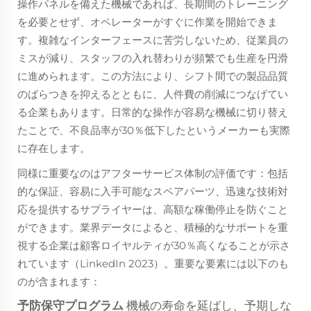
操作パネルを備えた機械であれば、長期間のトレーニング
を必要とせず、オペレーターがすぐに作業を開始できま
す。複雑なインターフェースに苦労しないため、従業員の
ミスが減り、スタッフの入れ替わりが頻繁でも生産を円滑
に進められます。この方法により、シフト間での製品品質
のばらつきを抑えるとともに、人件費の削減につなげてい
る企業もあります。日常的な操作が容易な機械に切り替え
たことで、不良品率が30％低下したというメーカーも実際
に存在します。
同様に重要なのはアフターサービス体制の評価です：包括
的な保証、容易に入手可能なスペアパーツ、迅速な技術対
応を提供するサプライヤーは、高額な稼働停止を防ぐこと
ができます。業界データによると、積極的なサポートを重
視する企業は顧客ロイヤルティが30％高くなることが示さ
れています（LinkedIn 2023）。重要な要素には以下のも
のが含まれます：
予防保守プログラム
機械の寿命を延ばし、予期しな