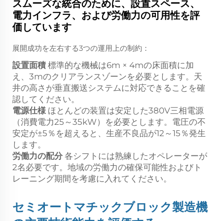
スムーズな統合のために、設置スペース、
電力インフラ、および労働力の可用性を評
価しています
展開成功を左右する3つの運用上の制約：
設置面積
標準的な機械は6m × 4mの床面積に加
え、3mのクリアランスゾーンを必要とします。天
井の高さが垂直搬送システムに対応できることを確
認してください。
電源仕様
ほとんどの装置は安定した380V三相電源
（消費電力25～35kW）を必要とします。電圧の不
安定が±5％を超えると、生産不良品が12～15％発生
します。
労働力の配分
各シフトには熟練したオペレーターが
2名必要です。地域の労働力の確保可能性およびト
レーニング期間を考慮に入れてください。
セミオートマチックブロック製造機