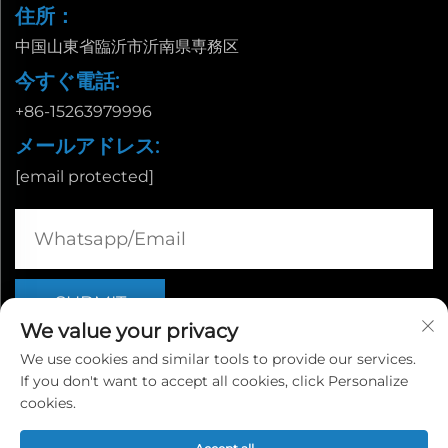
住所：
中国山東省臨沂市沂南県専務区
今すぐ電話:
+86-15263979996
メールアドレス:
[email protected]
We value your privacy
We use cookies and similar tools to provide our services.
If you don't want to accept all cookies, click Personalize
Copyright © 山東省臨沂市栄誠国際貿易有限公司 |
プライバシー
cookies.
ポリシー