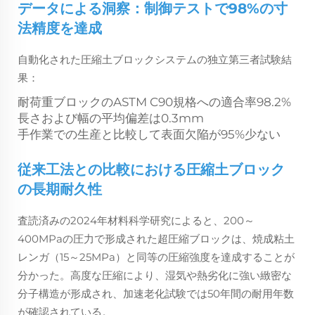
データによる洞察：制御テストで98%の寸
法精度を達成
自動化された圧縮土ブロックシステムの独立第三者試験結
果：
耐荷重ブロックのASTM C90規格への適合率98.2%
長さおよび幅の平均偏差は0.3mm
手作業での生産と比較して表面欠陥が95%少ない
従来工法との比較における圧縮土ブロック
の長期耐久性
査読済みの2024年材料科学研究によると、200～
400MPaの圧力で形成された超圧縮ブロックは、焼成粘土
レンガ（15～25MPa）と同等の圧縮強度を達成することが
分かった。高度な圧縮により、湿気や熱劣化に強い緻密な
分子構造が形成され、加速老化試験では50年間の耐用年数
が確認されている。