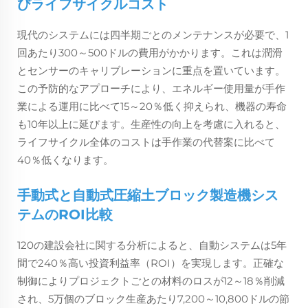
びライフサイクルコスト
現代のシステムには四半期ごとのメンテナンスが必要で、1
回あたり300～500ドルの費用がかかります。これは潤滑
とセンサーのキャリブレーションに重点を置いています。
この予防的なアプローチにより、エネルギー使用量が手作
業による運用に比べて15～20％低く抑えられ、機器の寿命
も10年以上に延びます。生産性の向上を考慮に入れると、
ライフサイクル全体のコストは手作業の代替案に比べて
40％低くなります。
手動式と自動式圧縮土ブロック製造機シス
テムのROI比較
120の建設会社に関する分析によると、自動システムは5年
間で240％高い投資利益率（ROI）を実現します。正確な
制御によりプロジェクトごとの材料のロスが12～18％削減
され、5万個のブロック生産あたり7,200～10,800ドルの節