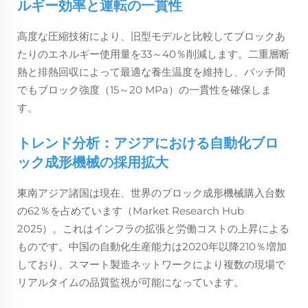
ルギー効率と運転の一貫性
高度な圧縮技術により、旧型モデルと比較してブロックあ
たりのエネルギー使用量を33～40％削減します。二重層断
熱と排熱回収によって最適な養生温度を維持し、バッチ間
でもブロック強度（15～20 MPa）の一貫性を確保しま
す。
トレンド分析：アジアにおける自動化ブロ
ック成形機械の採用拡大
東南アジア諸国は現在、世界のブロック成形機械購入台数
の62％を占めています（Market Research Hub
2025）。これはインフラの拡張と労働コストの上昇による
ものです。中国の自動化生産能力は2020年以降210％増加
しており、スマート製造ネットワークにより複数の現場で
リアルタイムの品質監視が可能になっています。