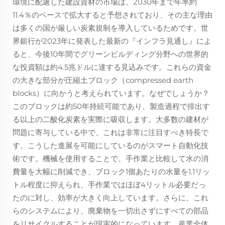
環境に配慮した建設資材の市場は、2030年まで年率約
11.4％のペースで拡大すると予想されており、その主な理由
は多くの国が厳しい炭素規制を導入しているためです。世
界銀行が2023年に発表した最新の『インフラ見通し』によ
ると、今後10年間でグリーンビルディング分野への世界的
な投資額は約4.5兆ドルに達する見込みです。これらの資金
の大きな部分が圧縮土ブロック（compressed earth
blocks）に向かうと考えられています。なぜでしょうか？
このブロックは約50年持続可能であり、製造過程で排出す
る以上の二酸化炭素を実際に吸収します。大多数の建材が
問題に寄与している中で、これは非常に注目すべき特長で
す。こうした進展を可能にしているのがスマート自動化技
術です。機械を使用することで、手作業と比較して水の消
費量を大幅に削減でき、ブロック1個あたりの水量を1.1リッ
トル程度に抑えられ、手作業ではほぼ4リットル必要だっ
たのに対し、効率が大きく向上しています。さらに、これ
らのシステムにより、廃棄物を一切出さずにすべての部品
をリサイクルすることが現実的になっています。産業全体