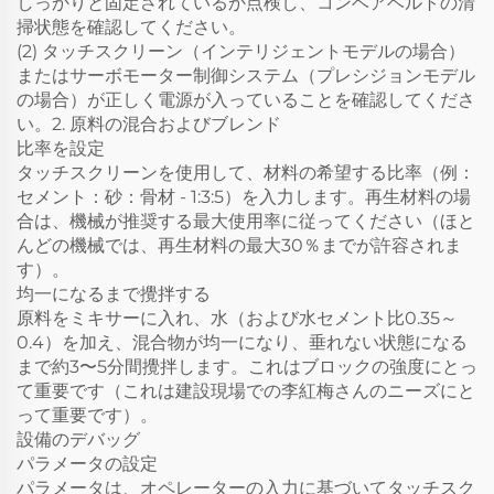
しっかりと固定されているか点検し、コンベアベルトの清
掃状態を確認してください。
(2) タッチスクリーン（インテリジェントモデルの場合）
またはサーボモーター制御システム（プレシジョンモデル
の場合）が正しく電源が入っていることを確認してくださ
い。2. 原料の混合およびブレンド
比率を設定
タッチスクリーンを使用して、材料の希望する比率（例：
セメント：砂：骨材 - 1:3:5）を入力します。再生材料の場
合は、機械が推奨する最大使用率に従ってください（ほと
んどの機械では、再生材料の最大30％までが許容されま
す）。
均一になるまで攪拌する
原料をミキサーに入れ、水（および水セメント比0.35～
0.4）を加え、混合物が均一になり、垂れない状態になる
まで約3〜5分間攪拌します。これはブロックの強度にとっ
て重要です（これは建設現場での李紅梅さんのニーズにと
って重要です）。
設備のデバッグ
パラメータの設定
パラメータは、オペレーターの入力に基づいてタッチスク