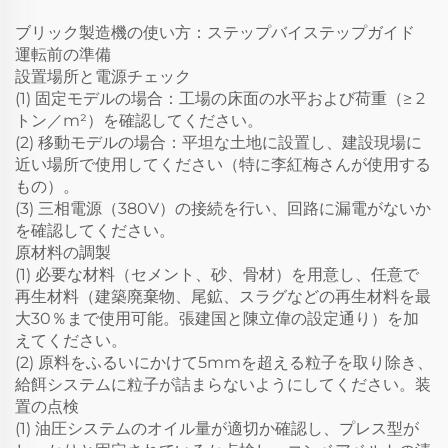
ブリック製造機の使い方：ステップバイステップガイド
運転前の準備
設置場所と電源チェック
(1) 固定モデルの場合：工場の床面の水平および荷重（≥ 2
トン／m²）を確認してください。
(2) 移動モデルの場合：平坦な土地に設置し、建設現場に
近い場所で使用してください（特に李紅梅さんが使用する
もの）。
(3) 三相電源（380V）の接続を行い、回路に漏電がないか
を確認してください。
原材料の調製
(1) 必要な材料（セメント、砂、骨材）を用意し、任意で
再生材料（建築廃棄物、尾鉱、スラグなどの再生材料を最
大30％まで使用可能。張建国と陳立偉の設定通り）を加
えてください。
(2) 原料をふるいにかけて5mmを超える粒子を取り除き、
給餌システムに粒子が詰まらないようにしてください。装
置の点検
(1) 油圧システムのオイル量が適切か確認し、プレス型が