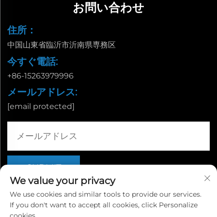
お問い合わせ
住所：
中国山東省臨沂市沂南県専務区
今すぐ電話:
+86-15263979996
メールアドレス:
[email protected]
We value your privacy
We use cookies and similar tools to provide our services.
If you don't want to accept all cookies, click Personalize
Copyright © 山東省臨沂市栄誠国際貿易有限公司 |
プライバシー
cookies.
ポリシー