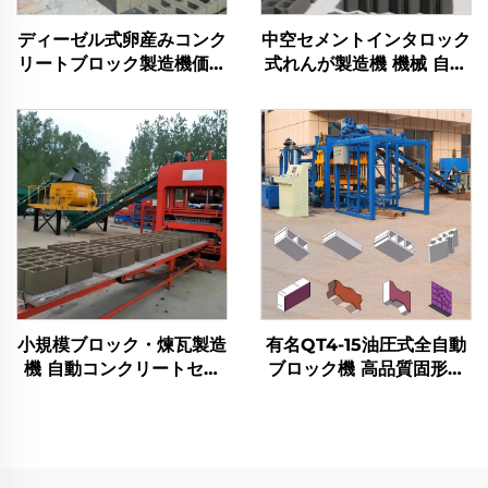
ディーゼル式卵産みコンク
中空セメントインタロック
リートブロック製造機価格
式れんが製造機 機械 自動
インターロッキング手動ブ
産卵式コンクリートブロッ
ロック成型機
ク製造機
小規模ブロック・煉瓦製造
有名QT4-15油圧式全自動
機 自動コンクリートセメ
ブロック機 高品質固形煉
ントブロック生産ライン
瓦製造機