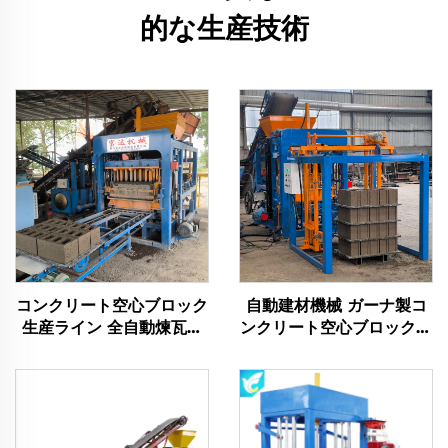
的な生産技術
コンクリート空心ブロック
自動建材機械 ガーナ製コ
生産ライン 全自動煉瓦製
ンクリート空心ブロック製
造機 メーカー
造機 インターロッキング
煉瓦成形機 ザンビア販売
中