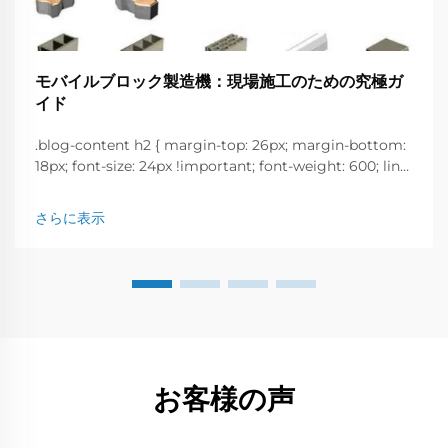
モバイルブロック製造機：現場施工のための究極ガ
イド
.blog-content h2 { margin-top: 26px; margin-bottom:
18px; font-size: 24px !important; font-weight: 600; line-
height: normal; } .blog-content h3 { margin-top: 26px;
margin-bottom: 18px; font-size: 20px !important; font-
さらに表示
w...
お客様の声