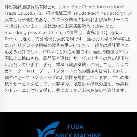
林邑英誠国際貿易有限公司（LinYi YingCheng International
Trade Co.,Ltd.）は、福達機械工場（Fuda Machine Factory）が
設立した子会社であり、ブロック機械の輸出および海外サービス
を担当しています。当社は中国山東省臨沂市（Linyi city,
Shandong province, China）に位置し、青島港（Qingdao
Port）に近く、海外輸出に大変便利です。当社の工場は20年以上
にわたりブロック機械の製造を手がけており、顧客の設計要件に
応えるだけでなく、ODMにも対応可能です。当社の機械は60カ
国以上に輸出され、高品質と優れたサービスで多くの良い評価を
いただいています。また、重機（建設機械）に関しても、エクス
カベーターやローダー、リフターその他の機械も提供しており、
顧客にとってワンストップの利便性を提供しています。当社の機
械とサービスを通じて、お客様の工場建設や機械の運用、作業員
のトレーニングを支援し、共により良い未来を築いて参ります。