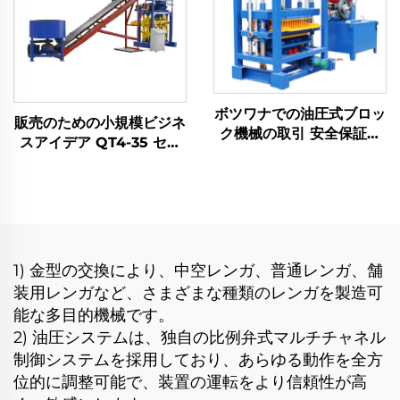
ボツワナでの油圧式ブロッ
販売のための小規模ビジネ
ク機械の取引 安全保証付
スアイデア QT4-35 セミ
き QT4-30 ディーゼル
オートマチック コンクリ
QT4-40 中空ブロック製
ートセメントインターロッ
造機 コンクリート砕石機
キング中空ブロック製造機
30KN
1) 金型の交換により、中空レンガ、普通レンガ、舗
装用レンガなど、さまざまな種類のレンガを製造可
能な多目的機械です。
2) 油圧システムは、独自の比例弁式マルチチャネル
制御システムを採用しており、あらゆる動作を全方
位的に調整可能で、装置の運転をより信頼性が高