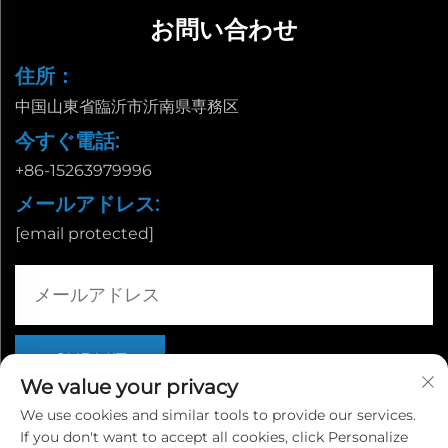
お問い合わせ
住所：
中国山東省臨沂市沂南県専務区
今すぐ電話:
+86-15263979996
メールアドレス:
[email protected]
We value your privacy
We use cookies and similar tools to provide our services.
If you don't want to accept all cookies, click Personalize
Copyright © 山東省臨沂市栄誠国際貿易有限公司 |
プライバシー