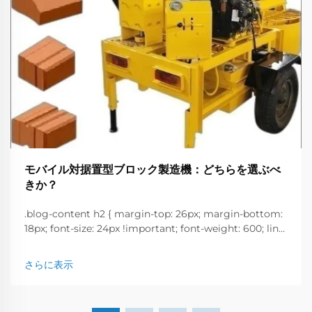
モバイル対据置型ブロック製造機：どちらを選ぶべ
きか？
.blog-content h2 { margin-top: 26px; margin-bottom:
18px; font-size: 24px !important; font-weight: 600; line-
height: normal; } .blog-content h3 { margin-top: 26px;
margin-bottom: 18px; font-size: 20px !important; font-
さらに表示
w...