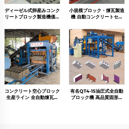
ディーゼル式卵産みコンク
小規模ブロック・煉瓦製造
リートブロック製造機価格
機 自動コンクリートセメ
インターロッキング手動ブ
ントブロック生産ライン
ロック成型機
コンクリート空心ブロック
有名QT4-15油圧式全自動
生産ライン 全自動煉瓦製
ブロック機 高品質固形煉
造機 メーカー
瓦製造機