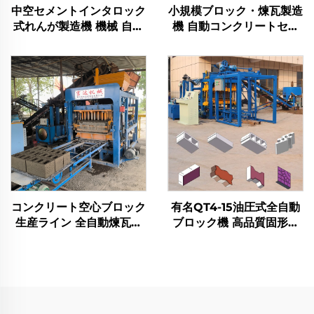
中空セメントインタロック
小規模ブロック・煉瓦製造
式れんが製造機 機械 自動
機 自動コンクリートセメ
産卵式コンクリートブロッ
ントブロック生産ライン
ク製造機
コンクリート空心ブロック
有名QT4-15油圧式全自動
生産ライン 全自動煉瓦製
ブロック機 高品質固形煉
造機 メーカー
瓦製造機