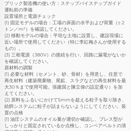
ブリック製造機の使い方：ステップバイステップガイド
運転前の準備
設置場所と電源チェック
(1) 固定モデルの場合：工場の床面の水平および荷重（≥ 2
トン／m²）を確認してください。
(2) 移動モデルの場合：平坦な土地に設置し、建設現場に
近い場所で使用してください（特に李紅梅さんが使用する
もの）。
(3) 三相電源（380V）の接続を行い、回路に漏電がないか
を確認してください。
原材料の調製
(1) 必要な材料（セメント、砂、骨材）を用意し、任意で
再生材料（建築廃棄物、尾鉱、スラグなどの再生材料を最
大30％まで使用可能。張建国と陳立偉の設定通り）を加
えてください。
(2) 原料をふるいにかけて5mmを超える粒子を取り除き、
給餌システムに粒子が詰まらないようにしてください。装
置の点検
(1) 油圧システムのオイル量が適切か確認し、プレス型が
しっかりと固定されているか点検し、コンベアベルトの清