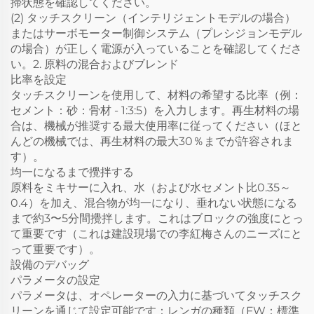
掃状態を確認してください。
(2) タッチスクリーン（インテリジェントモデルの場合）
またはサーボモーター制御システム（プレシジョンモデル
の場合）が正しく電源が入っていることを確認してくださ
い。2. 原料の混合およびブレンド
比率を設定
タッチスクリーンを使用して、材料の希望する比率（例：
セメント：砂：骨材 - 1:3:5）を入力します。再生材料の場
合は、機械が推奨する最大使用率に従ってください（ほと
んどの機械では、再生材料の最大30％までが許容されま
す）。
均一になるまで攪拌する
原料をミキサーに入れ、水（および水セメント比0.35～
0.4）を加え、混合物が均一になり、垂れない状態になる
まで約3〜5分間攪拌します。これはブロックの強度にとっ
て重要です（これは建設現場での李紅梅さんのニーズにと
って重要です）。
設備のデバッグ
パラメータの設定
パラメータは、オペレーターの入力に基づいてタッチスク
リーンを通じて設定可能です：レンガの種類（FW：標準