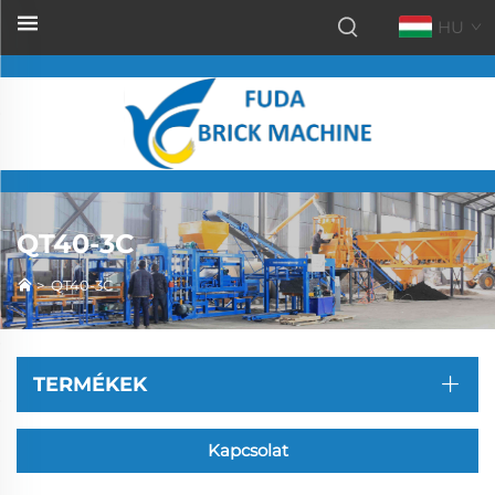
HU
QT40-3C
>
QT40-3C
TERMÉKEK
Kapcsolat